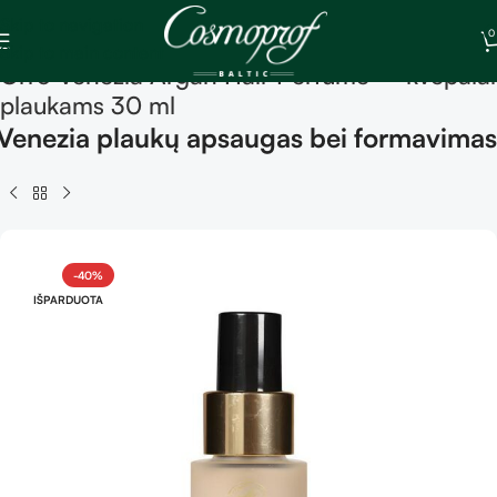
Skip to navigation
0
Skip to main content
Orro Venezia Argan Hair Perfume – kvepalai
plaukams 30 ml
Venezia plaukų apsaugas bei formavimas
-40%
IŠPARDUOTA