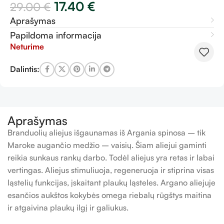
17.40
€
29.00
€
Aprašymas
Papildoma informacija
Neturime
Dalintis:
Aprašymas
Branduolių aliejus išgaunamas iš Argania spinosa – tik
Maroke augančio medžio – vaisių. Šiam aliejui gaminti
reikia sunkaus rankų darbo. Todėl aliejus yra retas ir labai
vertingas. Aliejus stimuliuoja, regeneruoja ir stiprina visas
ląstelių funkcijas, įskaitant plaukų ląsteles. Argano aliejuje
esančios aukštos kokybės omega riebalų rūgštys maitina
ir atgaivina plaukų ilgį ir galiukus.