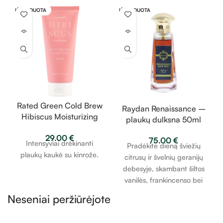
IŠPARDUOTA
IŠPARDUOTA
Rated Green Cold Brew
Raydan Renaissance –
Hibiscus Moisturizing
plaukų dulksna 50ml
Scalp – drėkinanti
29.00
€
plaukų kaukė su kinrože
75.00
€
Intensyviai drėkinanti
Pradėkite dieną šviežių
200ml
plaukų kaukė su kinrože.
citrusų ir švelnių geranijų
debesyje, skambant šiltos
vanilės, frankincenso bei
pačiolių svajonių natoms.
Neseniai peržiūrėjote