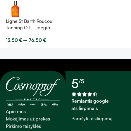
Ligne St Barth Roucou
Tanning Oil – įdegio
aliejus SPF 6
13.50
€
–
76.50
€
5
/5
Remiantis google
atsiliepimais
Apie mus
Parašyti atsiliepimą
Mokėjimas už prekes
Pirkimo taisyklės