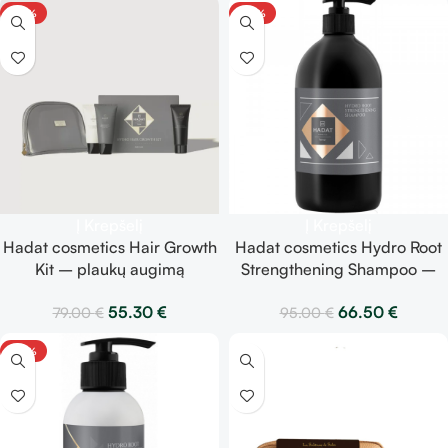
-30%
-30%
Į Krepšelį
Į Krepšelį
Hadat cosmetics Hair Growth
Hadat cosmetics Hydro Root
Kit – plaukų augimą
Strengthening Shampoo –
skatinantis rinkinys
stiprinantis šampūnas 800 ml
55.30
€
66.50
€
79.00
€
95.00
€
-30%