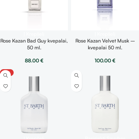
Į Krepšelį
Į Krepšelį
Rose Kazan Bad Guy kvepalai,
Rose Kazan Velvet Musk –
50 ml.
kvepalai 50 ml.
88.00
€
100.00
€
-10%
Į Krepšelį
Pasirinkti Savybes