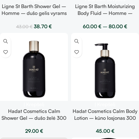
Ligne St Barth Shower Gel –
Ligne St Barth Moisturizing
Homme – dušo gelis vyrams
Body Fluid – Homme –
125 ml
drėkinamasis kūno fluidas
38.70
€
60.00
€
–
80.00
€
43.00
€
vyrams
Į Krepšelį
Į Krepšelį
Hadat Cosmetics Calm
Hadat Cosmetics Calm Body
Shower Gel – dušo želė 300
Lotion – kūno losjonas 300
ml
ml
29.00
€
45.00
€