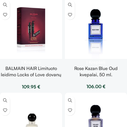
Į Krepšelį
Į Krepšelį
BALMAIN HAIR Limituoto
Rose Kazan Blue Oud
leidimo Locks of Love dovanų
kvepalai, 50 ml.
rinkinys vyrams
106.00
€
109.95
€