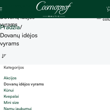
Skip to navigation
0
Skip to main content
Sh
Dovanų idėjos
col
vyrams
Pradžia
Dovanų idėjos
vyrams
Kategorijos
Akcijos
Dovanų idėjos vyrams
Kūnui
Kvepalai
Mini size
Namų jaukumui