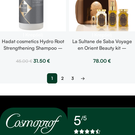
Į Krepšelį
Į Krepšelį
Hadat cosmetics Hydro Root
La Sultane de Saba Voyage
Strengthening Shampoo –
en Orient Beauty kit –
stiprinantis šampūnas 250 ml
gintaras, muskusas,
31.50
€
78.00
€
45.00
€
santalmedis – rinkinys –
aliejus, šveitiklis, sviestas
1
2
3
→
5
/5