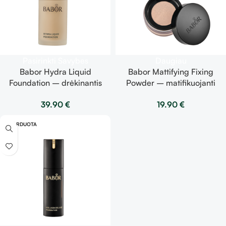
Pasirinkti Savybes
Daugiau
Babor Hydra Liquid
Babor Mattifying Fixing
Foundation – drėkinantis
Powder – matifikuojanti
makiažo pagrindas | spalvos
fiksuojanti biri pudra 20g
39.90
€
19.90
€
pasirinkimas viduje | 30ml
IŠPARDUOTA