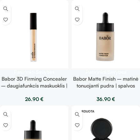
Pasirinkti Savybes
Pasirinkti Savybes
Babor 3D Firming Concealer
Babor Matte Finish – matinė
– daugiafunkcis maskuoklis |
tonuojanti pudra | spalvos
spalvos pasirinkimas viduje |
pasirinkimas viduje | 30ml
26.90
€
36.90
€
4g
IŠPARDUOTA