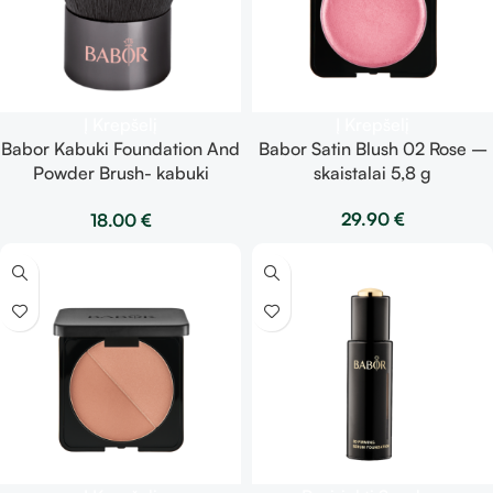
Į Krepšelį
Į Krepšelį
Babor Kabuki Foundation And
Babor Satin Blush 02 Rose –
Powder Brush- kabuki
skaistalai 5,8 g
makiažo pagrindo ir pudros
29.90
€
18.00
€
šepetėlis