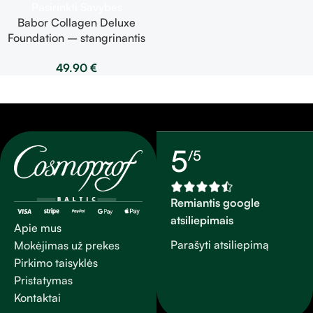
Pasirinkti Savybes
Babor Collagen Deluxe
Foundation – stangrinantis
makiažo pagrindas | spalvos
49.90
€
pasirinkimas viduje | 30ml
5
/5
Remiantis google
atsiliepimais
Apie mus
Parašyti atsiliepimą
Mokėjimas už prekes
Pirkimo taisyklės
Pristatymas
Kontaktai