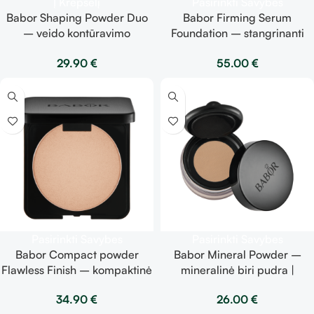
Į Krepšelį
Pasirinkti Savybes
Babor Shaping Powder Duo
Babor Firming Serum
– veido kontūravimo
Foundation – stangrinanti
priemonė 7g
makiažo pudra | spalvos
29.90
€
55.00
€
pasirinkimas viduje | 30ml
Pasirinkti Savybes
Pasirinkti Savybes
Babor Compact powder
Babor Mineral Powder –
Flawless Finish – kompaktinė
mineralinė biri pudra |
pudra | spalvos pasirinkimas
spalvos pasirinkimas viduje |
34.90
€
26.00
€
viduje | 6g
20g