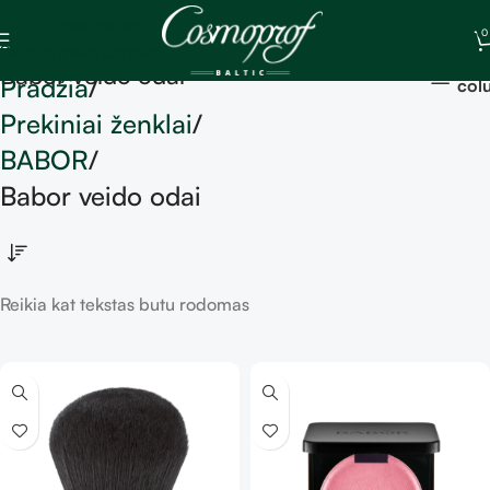
Skip to navigation
0
Skip to main content
Sh
Babor veido odai
Pradžia
col
Prekiniai ženklai
BABOR
Babor veido odai
Reikia kat tekstas butu rodomas