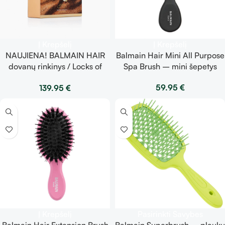
Į Krepšelį
Į Krepšelį
NAUJIENA! BALMAIN HAIR
Balmain Hair Mini All Purpose
dovanų rinkinys / Locks of
Spa Brush – mini šepetys
Gold Marble Collection Gift
59.95
€
139.95
€
Set
Į Krepšelį
Pasirinkti Savybes
Balmain Hair Extension Brush
Balmain Superbrush – plaukų