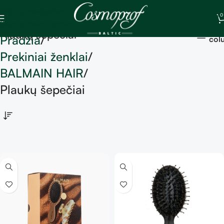
Skip to navigation
0
Skip to main content
Sh
Plaukų šepečiai
Pradžia
col
Prekiniai ženklai
BALMAIN HAIR
Plaukų šepečiai