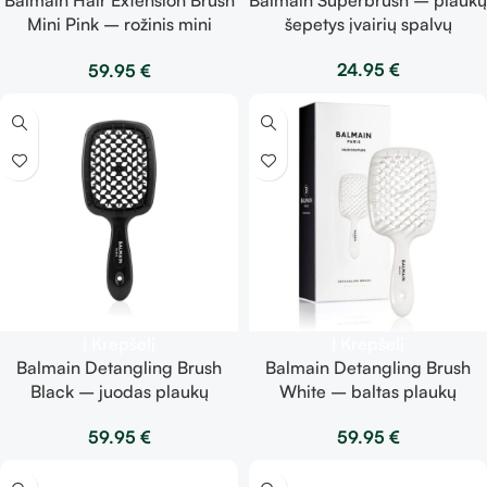
Mini Pink – rožinis mini
šepetys įvairių spalvų
šepetys
24.95
€
59.95
€
Į Krepšelį
Į Krepšelį
Balmain Detangling Brush
Balmain Detangling Brush
Black – juodas plaukų
White – baltas plaukų
šepetys
šepetys
59.95
€
59.95
€