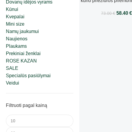
kūno priežiūros priemoni
Dovanų idėjos vyrams
Control Gel Cream + Tan
Kūnui
58.40
73.00
€
Vitamin
Kvepalai
Mini size
Namų jaukumui
Naujienos
Plaukams
Prekiniai ženklai
ROSE KAZAN
SALE
Specialūs pasiūlymai
Veidui
Filtruoti pagal kainą