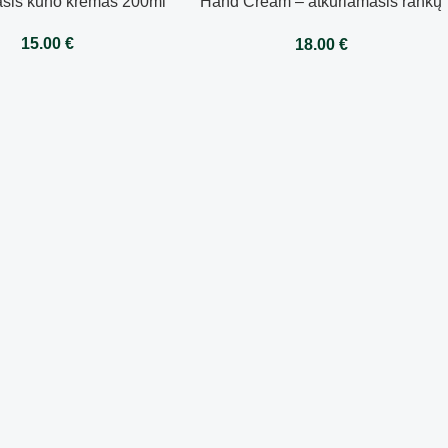
sis kūno kremas 200ml
Hand Cream – atkuriamasis rankų
kremas 50ml
15.00
€
18.00
€