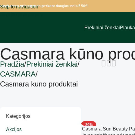
emokamas pristatymas perkant daugiau nei už 50
€!
Skip to navigation
Skip to main content
Prekiniai ženklai
Plauk
Casmara kūno prod
Pradžia
Prekiniai ženklai
CASMARA
Casmara kūno produktai
Kategorijos
-20%
Casmara Sun Beauty Pac
Akcijos