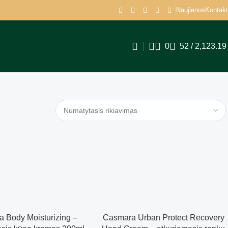
Naujienos
Kontakt
0
52
/
2,123.1
 Body Moisturizing –
Casmara Urban Protect Recovery