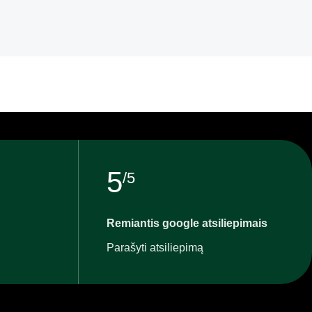
5
/5
Remiantis google atsiliepimais
Parašyti atsiliepimą