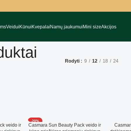
ams
Veidui
Kūnui
Kvepalai
Namų jaukumui
Mini size
Akcijos
uktai
Rodyti
9
12
18
24
-20%
k veido ir
Casmara Sun Beauty Pack veido ir
Casmara