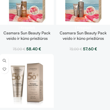
Į Krepšelį
Į Krepšelį
Casmara Sun Beauty Pack
Casmara Sun Beauty Pack
veido ir kūno priežiūros
veido ir kūno priežiūros
priemonių rinkinys Control
priemonių rinkinys Control
58.40
€
57.60
€
73.00
€
72.00
€
Gel Cream + Tan Magnifier
Gel Cream + Control Body
Vitamin
Lotion