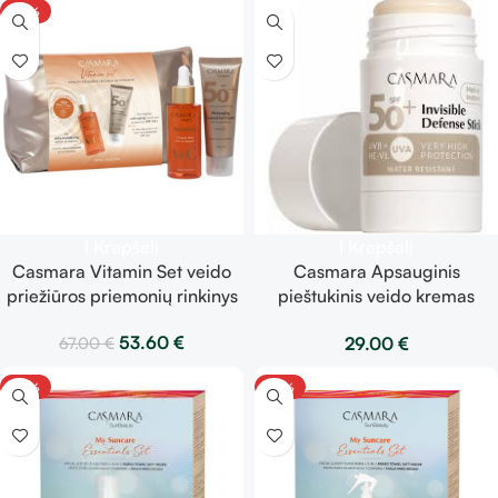
-20%
Į Krepšelį
Į Krepšelį
Casmara Vitamin Set veido
Casmara Apsauginis
priežiūros priemonių rinkinys
pieštukinis veido kremas
Invisible Defense Stick
53.60
€
29.00
€
67.00
€
-20%
-20%