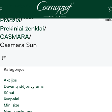
Skip to navigation
0
Skip to main content
Sh
Casmara Sun
Pradžia
col
Prekiniai ženklai
CASMARA
Casmara Sun
Kategorijos
Akcijos
Dovanų idėjos vyrams
Kūnui
Kvepalai
Mini size
Namų jaukumui