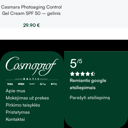
Į Krepšelį
Casmara Photoaging Control
Gel Cream SPF 50 – gelinis
veido kremas 50ml
29.90
€
5
/5
Remiantis google
atsiliepimais
Apie mus
Parašyti atsiliepimą
Mokėjimas už prekes
Pirkimo taisyklės
Pristatymas
Kontaktai