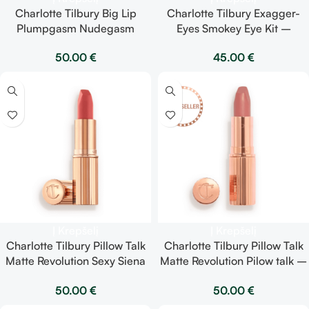
Charlotte Tilbury Big Lip
Charlotte Tilbury Exagger-
Plumpgasm Nudegasm
Eyes Smokey Eye Kit –
Diamond – lūpų blizgis
dūminio akių makiažo rinkinys
50.00
€
45.00
€
Į Krepšelį
Į Krepšelį
Charlotte Tilbury Pillow Talk
Charlotte Tilbury Pillow Talk
Matte Revolution Sexy Siena
Matte Revolution Pilow talk –
– matiniai lūpų dažai 3,5 g
matiniai lūpų dažai 3,5 g
50.00
€
50.00
€