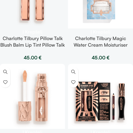
Į Krepšelį
Į Krepšelį
Charlotte Tilbury Pillow Talk
Charlotte Tilbury Magic
Blush Balm Lip Tint Pillow Talk
Water Cream Moisturiser
– lūpoms atspalvį suteikiantis
Bauble – drėkinamasis
45.00
€
45.00
€
balzamas
kremas 15 ml
Į Krepšelį
Į Krepšelį