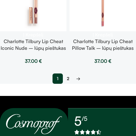
Į Krepšelį
Į Krepšelį
Charlotte Tilbury Lip Cheat
Charlotte Tilbury Lip Cheat
Iconic Nude – lūpų pieštukas
Pillow Talk – lūpų pieštukas
1.2g
1.2g
37.00
€
37.00
€
1
2
→
5
/5