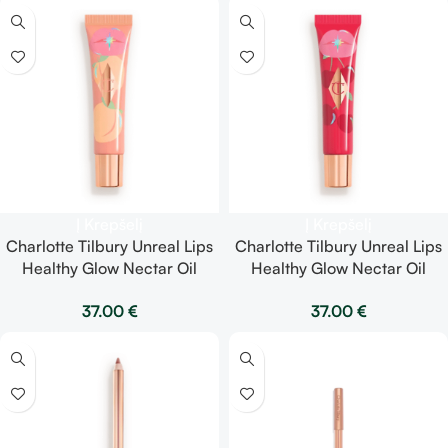
Į Krepšelį
Į Krepšelį
Charlotte Tilbury Unreal Lips
Charlotte Tilbury Unreal Lips
Healthy Glow Nectar Oil
Healthy Glow Nectar Oil
Juicylicious Pure Peach –
Juicylicious Cherry Glaze –
37.00
€
37.00
€
lūpų aliejus
lūpų aliejus