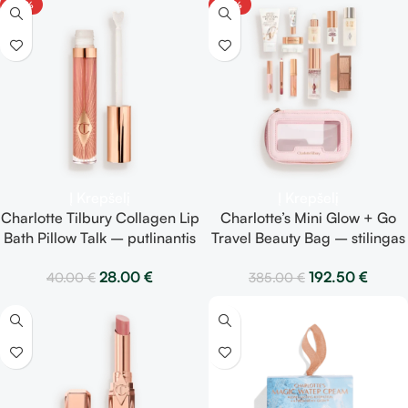
-30%
-50%
Į Krepšelį
Į Krepšelį
Charlotte Tilbury Collagen Lip
Charlotte’s Mini Glow + Go
Bath Pillow Talk – putlinantis
Travel Beauty Bag – stilingas
ir drėkinantis lūpų blizgis
kelioninis rinkinys su mini
28.00
€
192.50
€
40.00
€
385.00
€
produktais