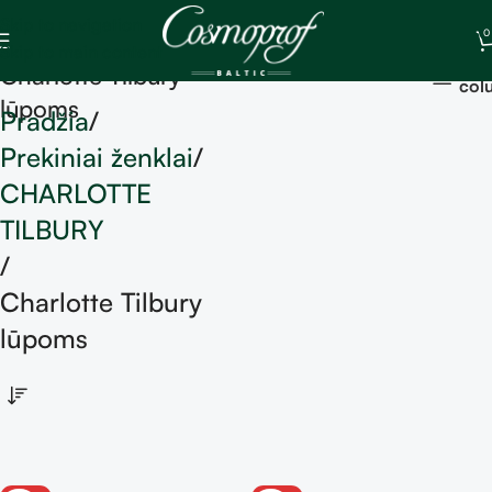
Skip to navigation
0
Skip to main content
Sh
Charlotte Tilbury
col
lūpoms
Pradžia
Prekiniai ženklai
CHARLOTTE
TILBURY
Charlotte Tilbury
lūpoms