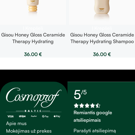
Į Krepšelį
Į Krepšelį
Gisou Honey Gloss Ceramide
Gisou Honey Gloss Ceramide
Therapy Hydrating
Therapy Hydrating Shampoo
Conditioner – intensyviai
– intensyviai drėkinantis
36.00
€
36.00
€
drėkinantis kondicionierius
šampūnas spindintiems
švelniems ir žvilgantiems
plaukams 250ml
plaukams 250ml
5
/5
Remiantis google
atsiliepimais
Apie mus
Parašyti atsiliepimą
Mokėjimas už prekes