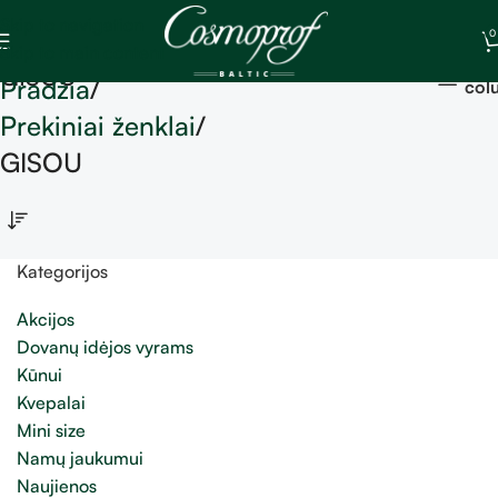
Skip to navigation
0
Skip to main content
Sh
GISOU
Pradžia
col
Prekiniai ženklai
GISOU
Kategorijos
Akcijos
Dovanų idėjos vyrams
Kūnui
Kvepalai
Mini size
Namų jaukumui
Naujienos