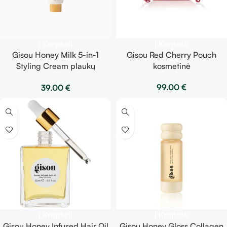
Į Krepšelį
Į Krepšelį
Gisou Honey Milk 5-in-1
Gisou Red Cherry Pouch
Styling Cream plaukų
kosmetinė
formavimo kremas 150 ml
99.00
€
39.00
€
Į Krepšelį
Į Krepšelį
Gisou Honey Infused Hair Oil
Gisou Honey Gloss Collagen