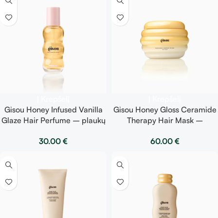
Į Krepšelį
Į Krepšelį
Gisou Honey Infused Vanilla
Gisou Honey Gloss Ceramide
Glaze Hair Perfume – plaukų
Therapy Hair Mask –
kvepalai su medumi ir
intensyviai drėkinanti ir
30.00
€
60.00
€
gurmanišku vanilės aromatu
atkuriamoji plaukų kaukė
15ml
250ml