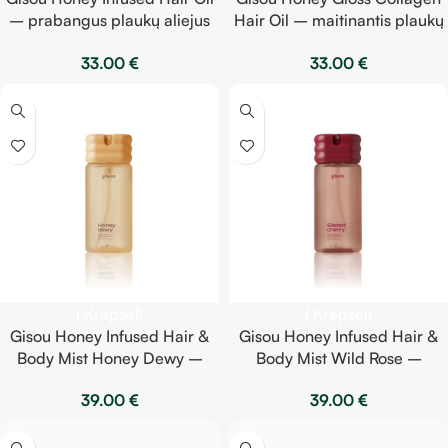
– prabangus plaukų aliejus
Hair Oil – maitinantis plaukų
20ml
aliejus su medumi ir kolagenu
33.00
€
33.00
€
Į Krepšelį
Į Krepšelį
Gisou Honey Infused Hair &
Gisou Honey Infused Hair &
Body Mist Honey Dewy –
Body Mist Wild Rose –
drėkinanti plaukų ir kūno
gaivinanti plaukų ir kūno
39.00
€
39.00
€
dulksna su medaus vandeniu
dulksna su laukinių rožių
aromatu