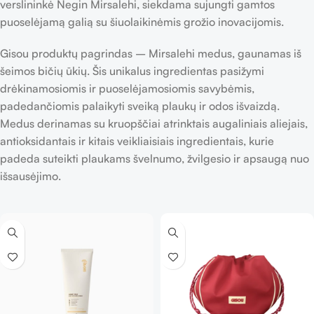
verslininkė Negin Mirsalehi, siekdama sujungti gamtos
puoselėjamą galią su šiuolaikinėmis grožio inovacijomis.
Gisou produktų pagrindas – Mirsalehi medus, gaunamas iš
šeimos bičių ūkių. Šis unikalus ingredientas pasižymi
drėkinamosiomis ir puoselėjamosiomis savybėmis,
padedančiomis palaikyti sveiką plaukų ir odos išvaizdą.
Medus derinamas su kruopščiai atrinktais augaliniais aliejais,
antioksidantais ir kitais veikliaisiais ingredientais, kurie
padeda suteikti plaukams švelnumo, žvilgesio ir apsaugą nuo
išsausėjimo.