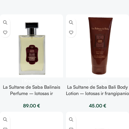
Į Krepšelį
Į Krepšelį
La Sultane de Saba Balinais
La Sultane de Saba Bali Body
Perfume – lotosas ir
Lotion – lotosas ir frangipanio
frangipani gėlė – kvepalai
žiedai – kūno losjonas 200ml
89.00
€
45.00
€
100ml