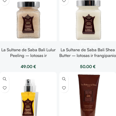
Į Krepšelį
Į Krepšelį
La Sultane de Saba Bali Lulur
La Sultane de Saba Bali Shea
Peeling – lotosas ir
Butter – lotosas ir frangipanio
frangipanio žiedai – šilkinis
žiedai – taukmedžio sviestas
49.00
€
50.00
€
šveitiklis 300ml
300g