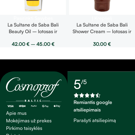
Pasirinkti Savybes
Į Krepšelį
La Sultane de Saba Bali
La Sultane de Saba Bali
Beauty Oil – lotosas ir
Shower Cream – lotosas ir
frangipanio žiedai – grožio
frangipanio žiedai – dušo
42.00
€
–
45.00
€
30.00
€
aliejus
kremas 200ml
5
/5
Remiantis google
atsiliepimais
Apie mus
Parašyti atsiliepimą
Mokėjimas už prekes
Pirkimo taisyklės