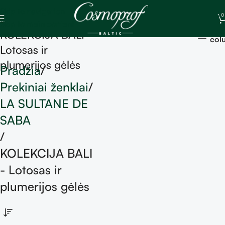
Skip to navigation
0
Skip to main content
Sh
KOLEKCIJA BALI -
col
Lotosas ir
plumerijos gėlės
Pradžia
Prekiniai ženklai
LA SULTANE DE
SABA
KOLEKCIJA BALI
- Lotosas ir
plumerijos gėlės