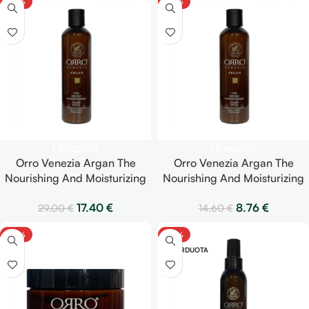
-40%
-40%
Į Krepšelį
Į Krepšelį
Orro Venezia Argan The
Orro Venezia Argan The
Nourishing And Moisturizing
Nourishing And Moisturizing
Conditioner – maitinantis ir
Conditioner – maitinantis ir
17.40
€
8.76
€
29.00
€
14.60
€
drėkinantis kondicionierius
drėkinantis kondicionierius
250 ml
100 ml
-40%
-40%
IŠPARDUOTA