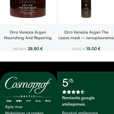
Į Krepšelį
Daugiau
Orro Venezia Argan
Orro Venezia Argan The
Nourishing And Repairing
Leave mask – nenuplaunama
Mask – maitinamoji ir
kaukė 150 ml
28.80
€
15.00
€
48.00
€
25.00
€
atstatomoji kaukė 250 ml
5
/5
Remiantis google
atsiliepimais
Apie mus
Parašyti atsiliepimą
Mokėjimas už prekes