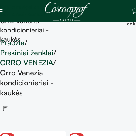
Skip to navigation
0
Skip to main content
Sh
Orro Venezia
col
kondicionieriai -
kaukės
Pradžia
Prekiniai ženklai
ORRO VENEZIA
Orro Venezia
kondicionieriai -
kaukės