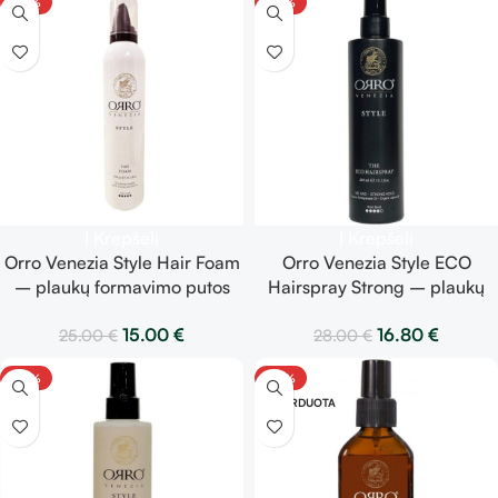
-40%
-40%
Į Krepšelį
Į Krepšelį
Orro Venezia Style Hair Foam
Orro Venezia Style ECO
– plaukų formavimo putos
Hairspray Strong – plaukų
300 ml
lakas 300 ml
15.00
€
16.80
€
25.00
€
28.00
€
-40%
-40%
IŠPARDUOTA