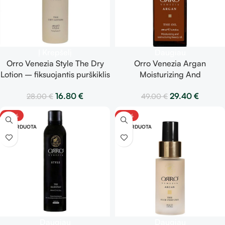
Į Krepšelį
Daugiau
Orro Venezia Style The Dry
Orro Venezia Argan
Lotion – fiksuojantis purškiklis
Moisturizing And
200 ml
Restructuring Beauty Oil –
16.80
€
29.40
€
28.00
€
49.00
€
drėkinantis ir
restruktūrizuojantis aliejus 100
-40%
-40%
ml
IŠPARDUOTA
IŠPARDUOTA
Daugiau
Daugiau