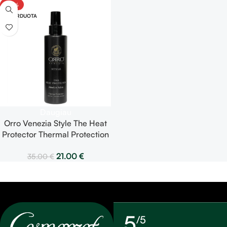
-40%
ml
IŠPARDUOTA
Daugiau
Orro Venezia Style The Heat
Protector Thermal Protection
– apsauga nuo karščio 200
21.00
€
35.00
€
ml
5
/5