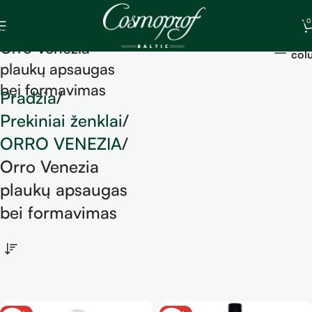
Skip to navigation
0
Skip to main content
Sh
Orro Venezia
col
plaukų apsaugas
bei formavimas
Pradžia
Prekiniai ženklai
ORRO VENEZIA
Orro Venezia
plaukų apsaugas
bei formavimas