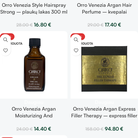
Orro Venezia Style Hairspray
Orro Venezia Argan Hair
Strong – plaukų lakas 300 ml
Perfume – kvepalai
plaukams 30 ml
16.80
€
17.40
€
28.00
€
29.00
€
-40%
-40%
IŠPARDUOTA
IŠPARDUOTA
Daugiau
Daugiau
Orro Venezia Argan
Orro Venezia Argan Express
Moisturizing And
Filler Therapy – express filler
Restructuring Beauty Oil –
terapija 20 x 10ml
14.40
€
94.80
€
24.00
€
158.00
€
drėkinantis ir
restruktūrizuojantis aliejus 30