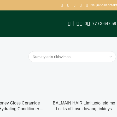
Naujienos
Kontakt
0
77
/
3,647.5
oney Gloss Ceramide
BALMAIN HAIR Limituoto leidimo
ydrating Conditioner –
Locks of Love dovanų rinkinys
nsyviai drėkinantis
vyrams