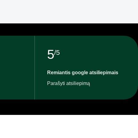
5
/5
Remiantis google atsiliepimais
Parašyti atsiliepimą