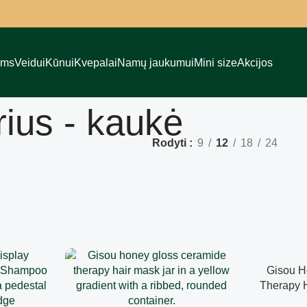
ams
Veidui
Kūnui
Kvepalai
Namų jaukumui
Mini size
Akcijos
rius - kaukė
Rodyti
9
12
18
24
Gisou H
Therapy H
inte