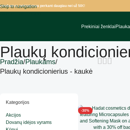
emokamas pristatymas perkant daugiau nei už 50
€!
Skip to navigation
Skip to main content
Prekiniai ženklai
Plauk
Plaukų kondicionie
Pradžia
Plaukams
Plaukų kondicionierius - kaukė
Kategorijos
-30%
Akcijos
Dovanų idėjos vyrams
Kūnui