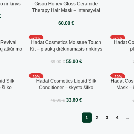
o rinkinys
Gisou Honey Gloss Ceramide
kondici
Therapy Hair Mask – intensyviai
žvilgan
€
drėkinanti ir atkuriamoji plaukų
60.00
€
kaukė 250ml
-20%
-25%
 Revival
Hadat Cosmetics Moisture Touch
Hadat Cos
ų atkūrimo
Kit – plaukų drėkinamasis rinkinys
p
ys
55.00
€
69.00
€
-30%
-30%
id Silk
Hadat Cosmetics Liquid Silk
Hadat Cos
 šilko
Conditioner – skysto šilko
Mask – i
0 ml
kondicionierius 250 ml
€
33.60
€
48.00
€
1
2
3
4
→