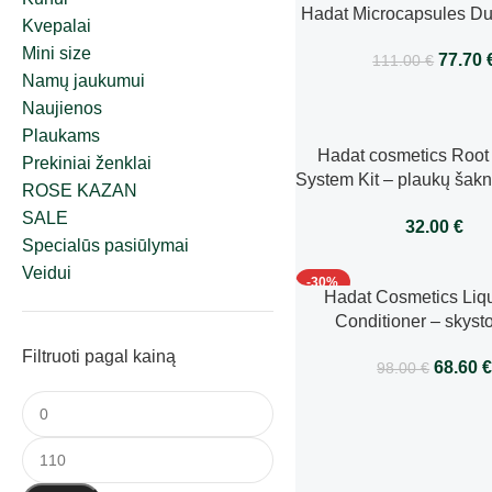
Hadat Microcapsules Du
Kvepalai
Mini size
77.70
111.00
€
Namų jaukumui
Naujienos
Plaukams
Hadat cosmetics Root
Prekiniai ženklai
System Kit – plaukų šakn
ROSE KAZAN
priemonių rinkin
SALE
32.00
€
Specialūs pasiūlymai
Veidui
-30%
Hadat Cosmetics Liqu
Conditioner – skysto
kondicionierius 80
Filtruoti pagal kainą
68.60
98.00
€