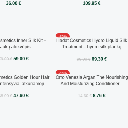
36.00
€
109.95
€
onierius švelniems ir
tiems plaukams 250ml
-30%
metics Inner Silk Kit –
Hadat Cosmetics Hydro Liquid Silk
laukų atokvėpis
Treatment – hydro silk plaukų
kaukė 500 ml
59.00
€
69.30
€
79.00
€
99.00
€
-40%
metics Golden Hour Hair
Orro Venezia Argan The Nourishing
ntensyviai atkuriamoji
And Moisturizing Conditioner –
kaukė 280ml
maitinantis ir drėkinantis
47.60
€
8.76
€
68.00
€
14.60
€
kondicionierius 100 ml