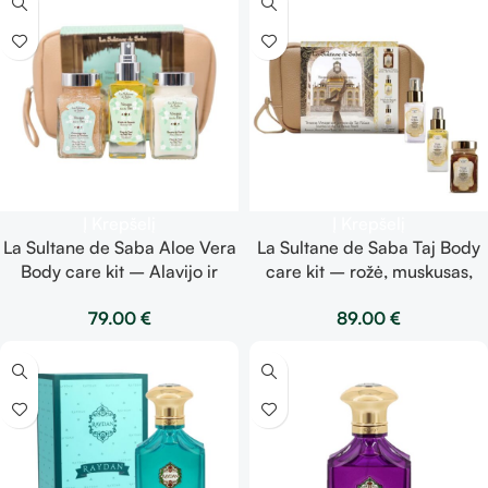
Į Krepšelį
Į Krepšelį
La Sultane de Saba Aloe Vera
La Sultane de Saba Taj Body
Body care kit – Alavijo ir
care kit – rožė, muskusas,
Tiarės žiedų aromatas – kūno
smilkalai – kūno priežiūros
79.00
€
89.00
€
priežiūros rinkinys – kūno
rinkinys – šveitiklis, aliejus,
aliejus, šveitiklis, sviestas
losjonas