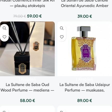
– plaukų atokvėpis
Oriental Ayurvedic Amber
Vanilla Patchouli Fragrance
59.00
€
39.00
€
79.00
€
– gintaras, vanilė, pačiulis –
žvakė 165 g
Į Krepšelį
Į Krepšelį
La Sultane de Saba Oud
La Sultane de Saba Udaipur
Wood Perfume – mediena –
Perfume – muskusas,
namų kvapo difuzorius 200ml
smilkalai, vanilė – kvepalai
58.00
€
89.00
€
100ml