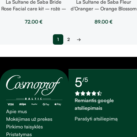
La Sultane de Saba Bride
La Sultane de Saba Fleur
Rose Facial care kit – rožė –
d’Oranger – Orange Blossom
veido priežiūrai skirtas
Perfume – apelsinų žiedai –
72.00
€
89.00
€
rinkinys – balzamas, kremas,
kvepalai 100ml
kaukė
1
2
→
5
/5
Remiantis google
atsiliepimais
Apie mus
Parašyti atsiliepimą
Mokėjimas už prekes
Pirkimo taisyklės
Pristatymas