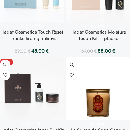
Į Krepšelį
Į Krepšelį
Hadat Cosmetics Touch Reset
Hadat Cosmetics Moisture
– rankų kremų rinkinys
Touch Kit – plaukų
švelnumo atgaiva
drėkinamasis rinkinys
45.00
€
55.00
€
59.00
€
69.00
€
-25%
Į Krepšelį
Į Krepšelį
Hadat Cosmetics Inner Silk Kit
La Sultan de Saba Candle