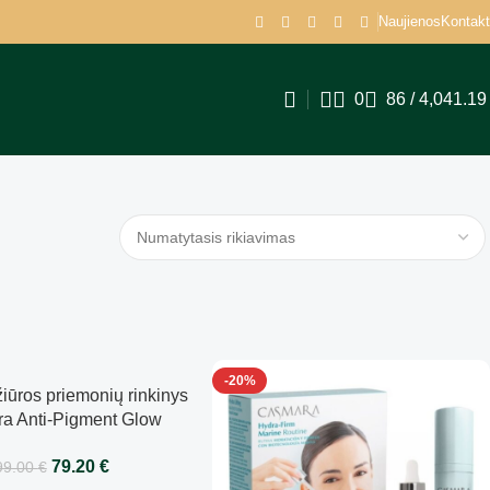
Naujienos
Kontakt
0
86
/
4,041.1
-20%
žiūros priemonių rinkinys
a Anti-Pigment Glow
rinkinys
79.20
€
99.00
€