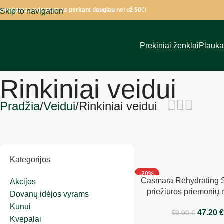
emokamas pristatymas perkant daugiau nei už 50
€!
Skip to navigation
Skip to main content
Prekiniai ženklai
Plauk
Rinkiniai veidui
Pradžia
Veidui
Rinkiniai veidui
Kategorijos
-20%
Casmara Rehydrating S
Akcijos
priežiūros priemonių 
Dovanų idėjos vyrams
Kūnui
47.20
59.00
€
Kvepalai