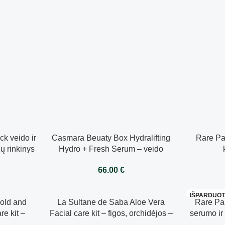
k veido ir
Casmara Beuaty Box Hydralifting
Rare Par
ų rinkinys
Hydro + Fresh Serum – veido
ntrol Body
priežiūros priemonių rinkinys
€
66.00
€
IŠPARDUO
old and
La Sultane de Saba Aloe Vera
Rare Pa
e kit –
Facial care kit – figos, orchidėjos –
serumo ir
3 karatų
veido priežiūros rinkinys – kremas,