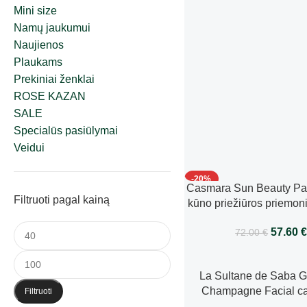
Mini size
Namų jaukumui
Naujienos
Plaukams
Prekiniai ženklai
ROSE KAZAN
SALE
Specialūs pasiūlymai
Veidui
-20%
Casmara Sun Beauty Pac
Filtruoti pagal kainą
kūno priežiūros priemoni
Control Gel Cream + Co
57.60
72.00
€
Lotion
La Sultane de Saba G
Champagne Facial car
Filtruoti
auksas, šampanas – 2