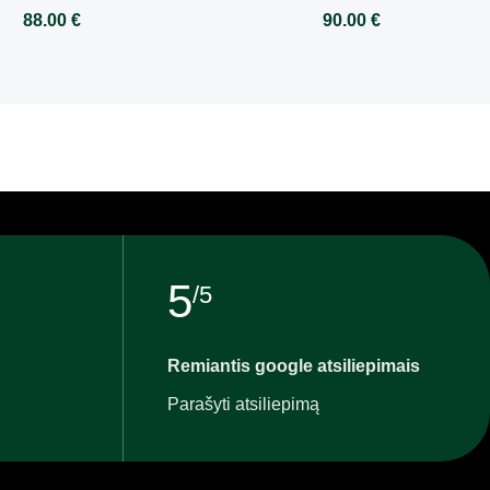
88.00
€
90.00
€
5
/5
Remiantis google atsiliepimais
Parašyti atsiliepimą