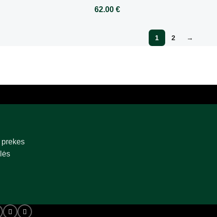
62.00
€
rinkinys –
šveitiklis, kaukė
s, kaukė
1
2
→
 prekes
lės