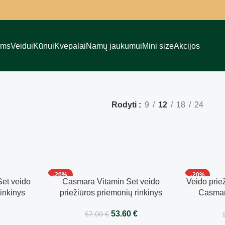
ams
Veidui
Kūnui
Kvepalai
Namų jaukumui
Mini size
Akcijos
Rodyti
9
12
18
24
-20%
-20%
et veido
Casmara Vitamin Set veido
Veido prie
rinkinys
priežiūros priemonių rinkinys
Casmar
€
53.60
€
67.00
€