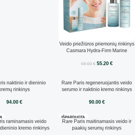
Veido priežiūros priemonių rinkinys
Casmara Hydra-Firm Marine
Routine
55.20
€
69.00
€
is naktinio ir dieninio
Rare Paris regeneruojantis veido
kremų rinkinys
serumo ir naktinio kremo rinkinys
94.00
€
90.00
€
TA
IŠPARDUOTA
ris raminamasis veido
Rare Paris maitinamasis veido ir
 dieninio kremo rinkinys
paakių serumų rinkinys