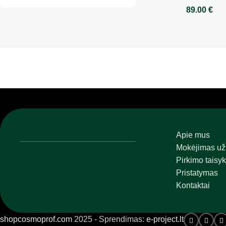
89.00
€
aukso veido priežiūros 
veido kremas, šveitikli
Apie mus
Mokėjimas už
Pirkimo taisyk
Pristatymas
Kontaktai
shopcosmoprof.com
2025 - Sprendimas:
e-project.lt