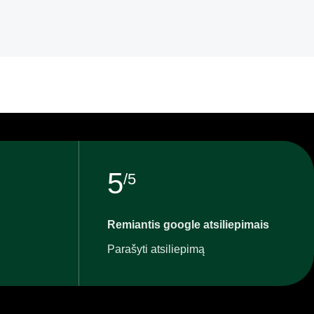
5
/5
Remiantis google atsiliepimais
Parašyti atsiliepimą