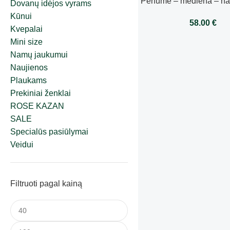
Perfume – mediena – n
Dovanų idėjos vyrams
difuzorius 200m
Kūnui
58.00
€
Kvepalai
Mini size
Namų jaukumui
Naujienos
Plaukams
Prekiniai ženklai
ROSE KAZAN
SALE
Specialūs pasiūlymai
Veidui
Filtruoti pagal kainą