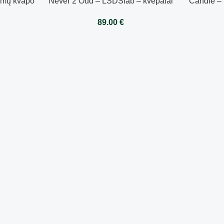
amų kvapo
Never 2 Oud – LSDSlab – kvepalai
Candle –
l
100ml
89.00
€