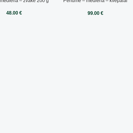
 mediena – žvakė 200 g
Perfume – mediena – kvepalai
100ml
48.00
€
99.00
€