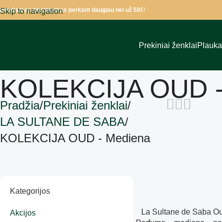
emokamas pristatymas perkant daugiau nei už 50
€!
Skip to navigation
Skip to main content
Prekiniai ženklai
Plauk
KOLEKCIJA OUD -
Pradžia
Prekiniai ženklai
LA SULTANE DE SABA
KOLEKCIJA OUD - Mediena
Kategorijos
La Sultane de Saba 
Akcijos