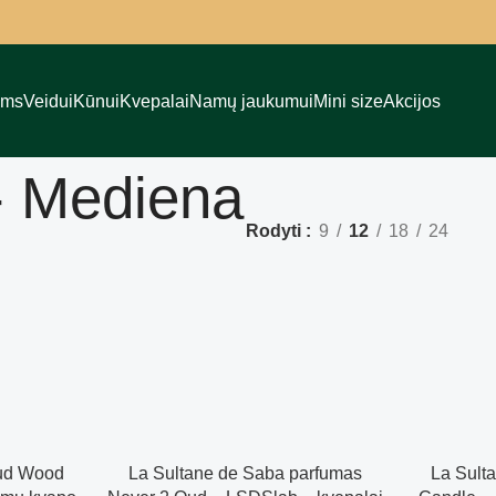
ams
Veidui
Kūnui
Kvepalai
Namų jaukumui
Mini size
Akcijos
 Mediena
Rodyti
9
12
18
24
Oud Wood
La Sultane de Saba parfumas
La Sult