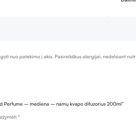
goti nuo patekimo į akis. Pasireikškus alergijai, nedelsiant nu
ood Perfume – mediena – namų kvapo difuzorius 200ml”
 pažymėti
*