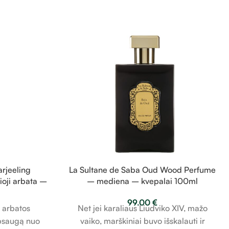
rjeeling
La Sultane de Saba Oud Wood Perfume
ioji arbata –
– mediena – kvepalai 100ml
0ml
99.00
€
Net jei karaliaus Liudviko XIV, mažo
s arbatos
vaiko, marškiniai buvo išskalauti ir
apsaugą nuo