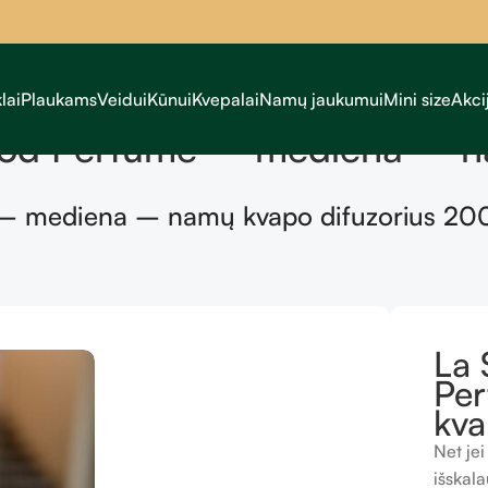
lai
Plaukams
Veidui
Kūnui
Kvepalai
Namų jaukumui
Mini size
Akci
od Perfume – mediena – na
– mediena – namų kvapo difuzorius 20
La 
Pe
kva
Net jei
išskala