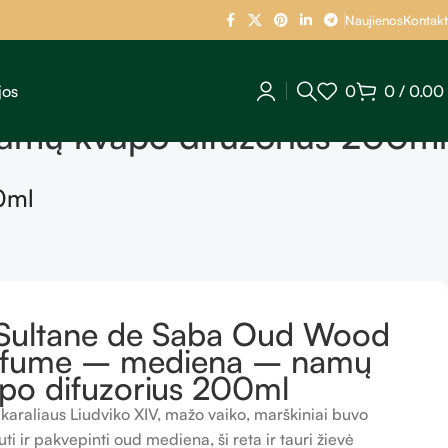
Naujienos
Kontakt
jos
0
0
/
0.00
mų kvapo difuzorius 200ml
0ml
Sultane de Saba Oud Wood
rfume – mediena – namų
po difuzorius 200ml
 karaliaus Liudviko XIV, mažo vaiko, marškiniai buvo
uti ir pakvepinti oud mediena, ši reta ir tauri žievė