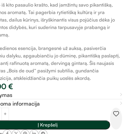
 iš kito pasaulio krašto, kad įamžintų savo pikantišką,
os aromatą. Tai pagerbia rytietišką kultūrą ir yra
tas, dailus kūrinys, išryškinantis visus pojūčius dėka jo
ntos didybės, kuri suderina tarpusavyje prabangą ir
umą.
dienos esencija, brangesnė už auksą, pasiverčia
iniu dalyku, apgaubiančiu jo dūminę, pikantišką paslaptį,
riantį rafinuotą aromatą, dervingą gintarą. Šis naujasis
as „Bois de oud“ pasižymi subtilia, gundančia
icija, atskleidžiančia puikų uoslės akordą.
00
€
šymas
doma informacija
Į Krepšelį
s: