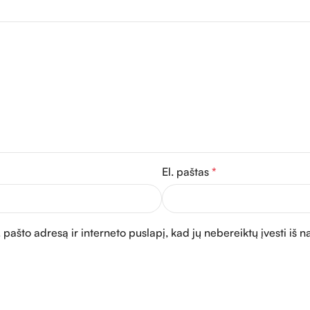
El. paštas
*
 pašto adresą ir interneto puslapį, kad jų nebereiktų įvesti iš n