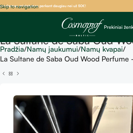
emokamas pristatymas perkant daugiau nei už 50
Skip to navigation
€!
Skip to main content
Prekiniai ženk
La Sultane de Saba Oud Wo
Pradžia
Namų jaukumui
Namų kvapai
La Sultane de Saba Oud Wood Perfume 