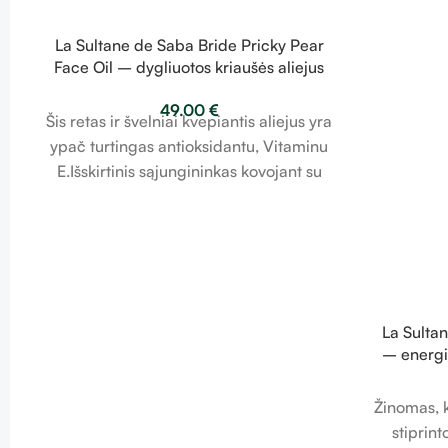
La Sultane de Saba Bride Pricky Pear
Face Oil – dygliuotos kriaušės aliejus
50ml
49.00
€
Šis retas ir švelniai kvepiantis aliejus yra
ypač turtingas antioksidantu, Vitaminu
E.Išskirtinis sąjungininkas kovojant su
odos senėjimu, tonizuoja odą,
apsaugodamas ją nuo laisvųjų radikalų.
La Sulta
– energi
Žinomas, k
stiprint