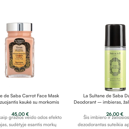
ne de Saba Carrot Face Mask
La Sultane de Saba Da
zuojantis kaukė su morkomis
Deodorant – imbieras, žal
100ml
dezodorantas 5
45.00
€
26.00
€
aip gražios veido odos efekto
Šis imbiero ir žaliosio
ojas, sudėtyje esantis morkų
dezodorantas suteikia 