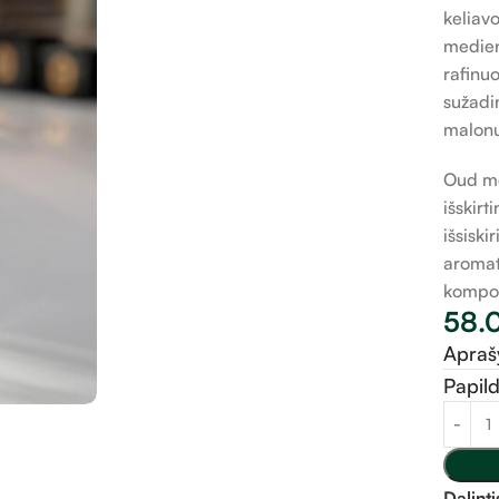
keliavo
medien
rafinuo
sužadi
malon
Oud me
išskirt
išsiski
aromat
kompoz
58.
Apra
Papil
Dalinti