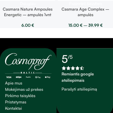
Daugiau
Pasirinkti Savybes
Casmara Nature Ampoules
Casmara Age Complex –
Energetic – ampulės 1vnt
ampulės
6.00
€
15.00
€
–
39.99
€
5
/5
Remiantis google
atsiliepimais
Apie mus
Parašyti atsiliepimą
Mokėjimas už prekes
Pirkimo taisyklės
Pristatymas
Kontaktai