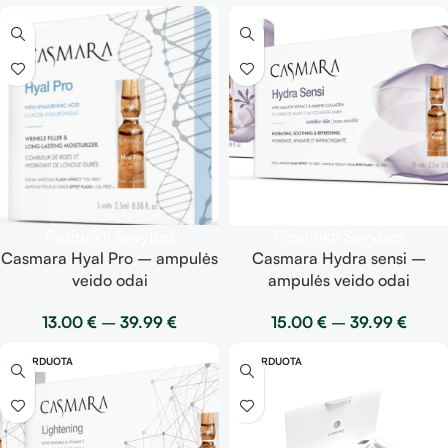
Pasirinkti Savybes
Pasirinkti Savybes
Casmara Hyal Pro – ampulės
Casmara Hydra sensi –
veido odai
ampulės veido odai
13.00
€
–
39.99
€
15.00
€
–
39.99
€
IŠPARDUOTA
IŠPARDUOTA