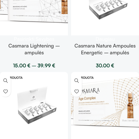
Pasirinkti Savybes
Daugiau
Casmara Lightening –
Casmara Nature Ampoules
ampulės
Energetic – ampulės
15.00
€
–
39.99
€
30.00
€
IŠPARDUOTA
IŠPARDUOTA