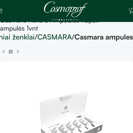
Skip to navigation
0
Skip to main content
Casmara Nature Ampoules Repair –
ampulės 1vnt
niai ženklai
CASMARA
Casmara ampules