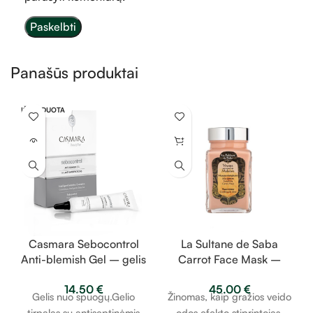
Panašūs produktai
IŠPARDUOTA
Casmara Sebocontrol
La Sultane de Saba
Anti-blemish Gel – gelis
Carrot Face Mask –
nuo spuogų 10 ml
energizuojantis kaukė su
14.50
€
45.00
€
morkomis 100ml
Gelis nuo spuogų.Gelio
Žinomas, kaip gražios veido
tirpalas su antiseptinėmis
odos efekto stiprintojas,