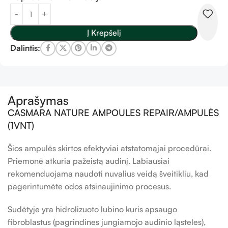
Į Krepšelį
Dalintis:
Aprašymas
CASMARA NATURE AMPOULES REPAIR/AMPULĖS
(1VNT)
Šios ampulės skirtos efektyviai atstatomąjai procedūrai.
Priemonė atkuria pažeistą audinį. Labiausiai
rekomenduojama naudoti nuvalius veidą šveitikliu, kad
pagerintumėte odos atsinaujinimo procesus.
Sudėtyje yra hidrolizuoto lubino kuris apsaugo
fibroblastus (pagrindines jungiamojo audinio ląsteles),