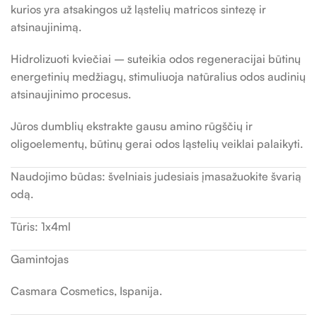
kurios yra atsakingos už ląstelių matricos sintezę ir
atsinaujinimą.
Hidrolizuoti kviečiai – suteikia odos regeneracijai būtinų
energetinių medžiagų, stimuliuoja natūralius odos audinių
atsinaujinimo procesus.
Jūros dumblių ekstrakte gausu amino rūgščių ir
oligoelementų, būtinų gerai odos ląstelių veiklai palaikyti.
Naudojimo būdas: švelniais judesiais įmasažuokite švarią
odą.
Tūris: 1x4ml
Gamintojas
Casmara Cosmetics, Ispanija.