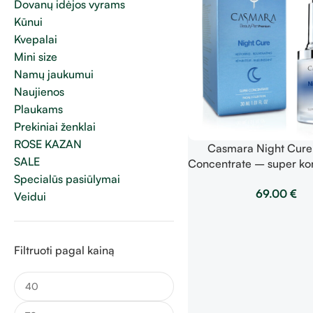
Dovanų idėjos vyrams
Kūnui
Kvepalai
Mini size
Namų jaukumui
Naujienos
Plaukams
Prekiniai ženklai
ROSE KAZAN
Casmara Night Cure
SALE
Concentrate – super ko
30ml
Specialūs pasiūlymai
69.00
€
Veidui
Filtruoti pagal kainą