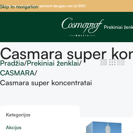
emokamas pristatymas perkant daugiau nei už 50
Skip to navigation
€!
Skip to main content
Prekiniai ženk
Casmara super kon
Pradžia
Prekiniai ženklai
CASMARA
Casmara super koncentratai
Kategorijos
Akcijos