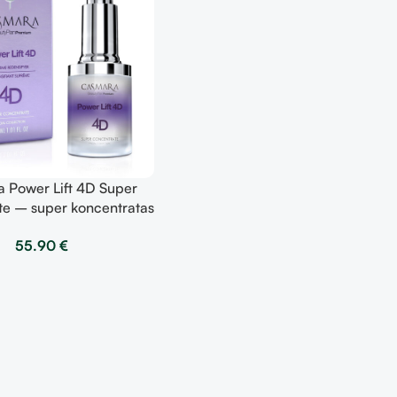
 Power Lift 4D Super
e – super koncentratas
30ml
55.90
€