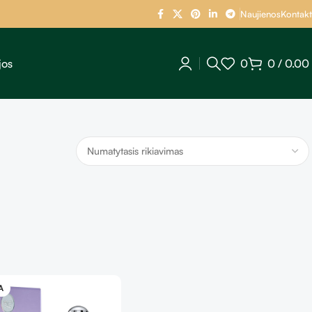
Naujienos
Kontakt
jos
0
0
/
0.00
A