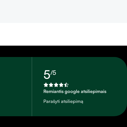
5
/5
Remiantis google atsiliepimais
Parašyti atsiliepimą