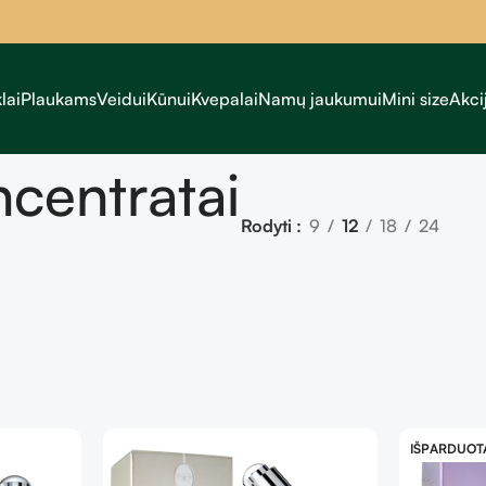
lai
Plaukams
Veidui
Kūnui
Kvepalai
Namų jaukumui
Mini size
Akci
centratai
Rodyti
9
12
18
24
IŠPARDUOT