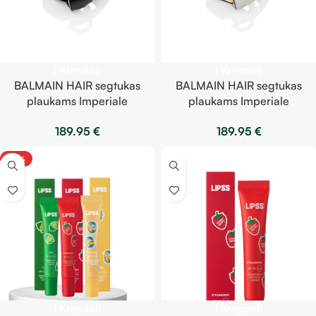
Į Krepšelį
Į Krepšelį
BALMAIN HAIR segtukas
BALMAIN HAIR segtukas
plaukams Imperiale
plaukams Imperiale
Black/White
White/Black
189.95
€
189.95
€
-33%
Į Krepšelį
Į Krepšelį