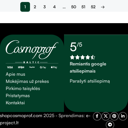
1
2
3
4
…
50
51
52
→
5
/5
Remiantis google
atsiliepimais
Apie mus
Parašyti atsiliepimą
Mokėjimas už prekes
Pirkimo taisyklės
Pristatymas
Kontaktai
shopcosmoprof.com
2025 - Sprendimas:
e-
project.lt