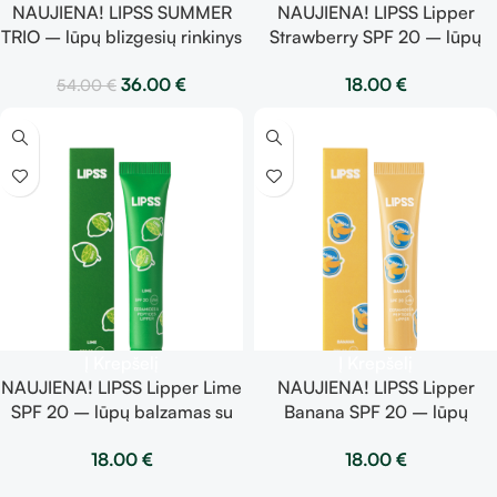
NAUJIENA! LIPSS SUMMER
NAUJIENA! LIPSS Lipper
TRIO – lūpų blizgesių rinkinys
Strawberry SPF 20 – lūpų
3 už 2!
blizgesys su SPF apsauga
36.00
€
18.00
€
54.00
€
Į Krepšelį
Į Krepšelį
NAUJIENA! LIPSS Lipper Lime
NAUJIENA! LIPSS Lipper
SPF 20 – lūpų balzamas su
Banana SPF 20 – lūpų
SPF apsauga
blizgesys su SPF apsauga
18.00
€
18.00
€