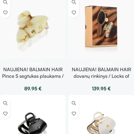
Į Krepšelį
Į Krepšelį
NAUJIENA! BALMAIN HAIR
NAUJIENA! BALMAIN HAIR
Pince S segtukas plaukams /
dovanų rinkinys / Locks of
Locks of Gold Marble
Gold Marble Collection Gift
89.95
€
139.95
€
Collection
Set