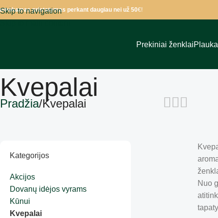
emokamas pristatymas perkant daugiau nei už 50
€!
Skip to navigation
Skip to main content
Prekiniai ženklai
Plauk
Kvepalai
Pradžia
Kvepalai
Kvepal
Kategorijos
aromat
ženkla
Akcijos
Nuo g
Dovanų idėjos vyrams
atitin
Kūnui
tapat
Kvepalai