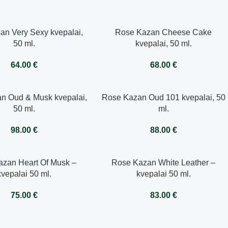
an Very Sexy kvepalai,
Rose Kazan Cheese Cake
50 ml.
kvepalai, 50 ml.
64.00
€
68.00
€
n Oud & Musk kvepalai,
Rose Kazan Oud 101 kvepalai, 50
50 ml.
ml.
98.00
€
88.00
€
zan Heart Of Musk –
Rose Kazan White Leather –
kvepalai 50 ml.
kvepalai 50 ml.
75.00
€
83.00
€
→