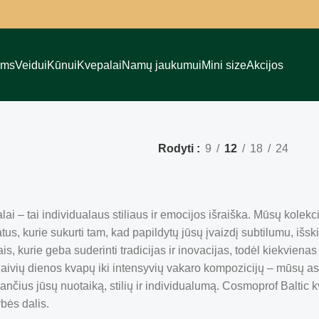
ams
Veidui
Kūnui
Kvepalai
Namų jaukumui
Mini size
Akcijos
Rodyti
9
12
18
24
ai – tai individualaus stiliaus ir emocijos išraiška. Mūsų kolekci
us, kurie sukurti tam, kad papildytų jūsų įvaizdį subtilumu, išsk
is, kurie geba suderinti tradicijas ir inovacijas, todėl kiekvien
aivių dienos kvapų iki intensyvių vakaro kompozicijų – mūsų asor
kančius jūsų nuotaiką, stilių ir individualumą. Cosmoprof Baltic k
ybės dalis.