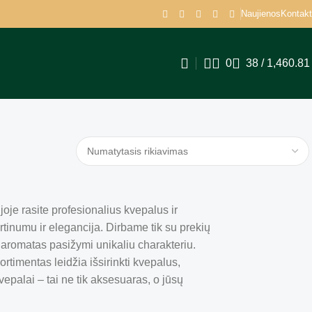
Naujienos
Kontakt
0
38
/
1,460.8
joje rasite profesionalius kvepalus ir
irtinumu ir elegancija. Dirbame tik su prekių
as aromatas pasižymi unikaliu charakteriu.
timentas leidžia išsirinkti kvepalus,
vepalai – tai ne tik aksesuaras, o jūsų