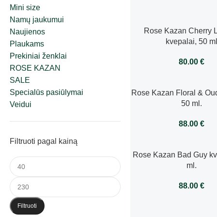
Mini size
Namų jaukumui
Rose Kazan Cherry L
Naujienos
kvepalai, 50 m
Plaukams
Prekiniai ženklai
80.00
€
ROSE KAZAN
SALE
Specialūs pasiūlymai
Rose Kazan Floral & Oud
50 ml.
Veidui
88.00
€
Filtruoti pagal kainą
Rose Kazan Bad Guy kve
ml.
88.00
€
Filtruoti