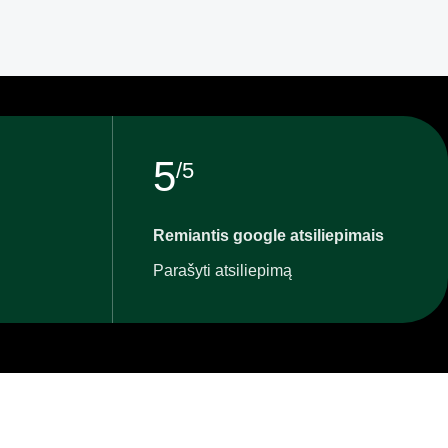
5
/5
Remiantis google atsiliepimais
Parašyti atsiliepimą