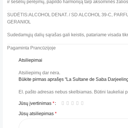
ir šešėlių perėjimų, papildo harmoniją tarp aksominės žaliosi
SUDĖTIS:ALCOHOL DENAT. / SD ALCOHOL 39-C, PARF
GERANIOL
Sudedamųjų dalių sąrašas gali keistis, patariame visada tikr
Pagaminta Prancūzijoje
Atsiliepimai
Atsiliepimų dar nėra.
Būkite pirmas aprašęs “La Sultane de Saba Darjeeling 
El. pašto adresas nebus skelbiamas.
Būtini laukeliai
Jūsų įvertinimas
*
Jūsų atsiliepimas
*