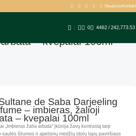
Naujienos
Kontakt
0
4462
/
242,773.5
 arbata – kvepalai 100ml
Sultane de Saba Darjeeling
fume – imbieras, žalioji
ata – kvepalai 100ml
i „Imbieras žalia arbata“ įkūnija žavų kontrastą tarp
 saulės šilumos ir apelsinų medžių storų lapų paviršiaus