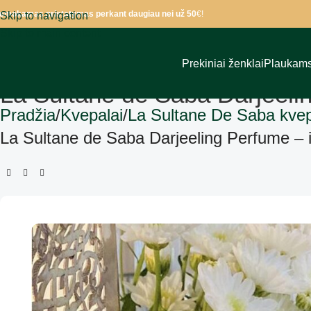
emokamas pristatymas perkant daugiau nei už 50
€!
Skip to navigation
Skip to main content
Prekiniai ženklai
Plaukam
La Sultane de Saba Darjeelin
Pradžia
Kvepalai
La Sultane De Saba kvep
La Sultane de Saba Darjeeling Perfume – im