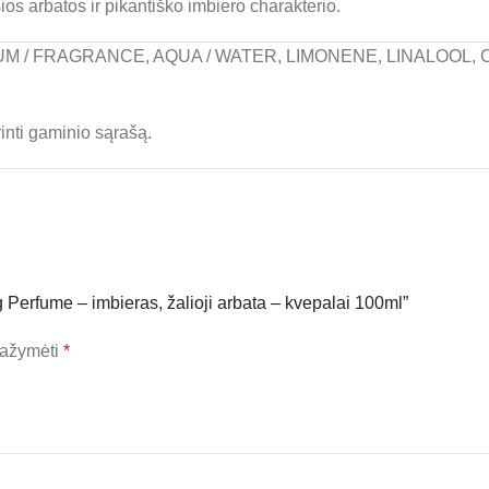
os arbatos ir pikantiško imbiero charakterio.
UM / FRAGRANCE, AQUA / WATER, LIMONENE, LINALOOL,
inti gaminio sąrašą.
Perfume – imbieras, žalioji arbata – kvepalai 100ml”
 pažymėti
*