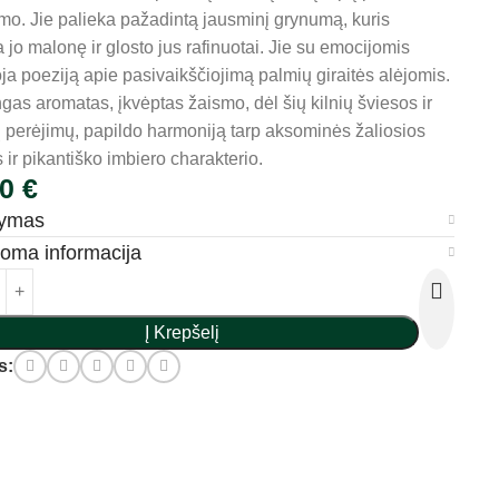
mo. Jie palieka pažadintą jausminį grynumą, kuris
 jo malonę ir glosto jus rafinuotai. Jie su emocijomis
ja poeziją apie pasivaikščiojimą palmių giraitės alėjomis.
gas aromatas, įkvėptas žaismo, dėl šių kilnių šviesos ir
ų perėjimų, papildo harmoniją tarp aksominės žaliosios
 ir pikantiško imbiero charakterio.
00
€
šymas
doma informacija
Į Krepšelį
s: