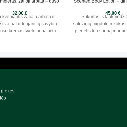
mbieras, žalioji arbata – dušo
Scented Body Lotion – gint
kremas 200ml
pačiulis – kūno losjo
32.00
€
45.00
€
i kvepiantis žaliąja arbata ir
Sukurtas iš taukmedžio
 šis atpalaiduojančių savybių
saldžiųjų migdolų ir kokos
 dušo kremas švelniai palaiko
pienelis turi sodrią ir neri
iziologinį pH ir palieka subtilų
užtikrinančią subtilų ir
aromatą odoje.
drėkinimą. Oda pama
akimirksniu. Naudoti an
krūtinės. Taip pat naudo
rankų ir kojų kre
 prekes
lės