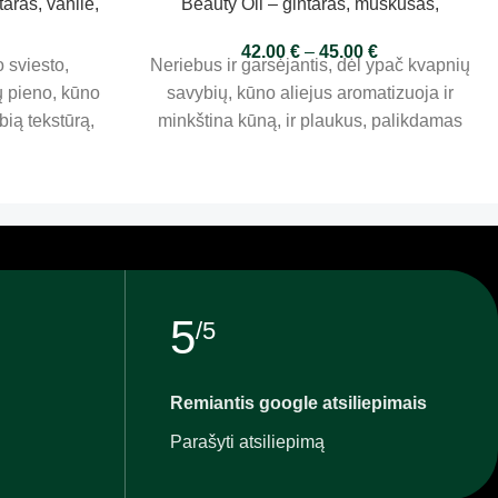
aras, vanilė,
Beauty Oil – gintaras, muskusas,
nas 200ml
santalmedis – grožio aliejus
42.00
€
–
45.00
€
 sviesto,
Neriebus ir garsėjantis, dėl ypač kvapnių
ų pieno, kūno
savybių, kūno aliejus aromatizuoja ir
ebią tekstūrą,
minkština kūną, ir plaukus, palikdamas
 ilgalaikį
švelniai kvepiantį šydą. Jis idealiai tinka
itinama
masažui ir vonios aromatui. Šis brangus
t kūno, ir
aliejus, sensacingumo lobis, vasarą ir
jamas, kaip
žiemą derina savo maitinimo efektyvumą
mas.
su satino galia, kuri drėkina ir
sublimatuoja vienu gestu.* Viršutinių
epidermio sluoksnių hidratacija.
5
/5
Remiantis google atsiliepimais
Parašyti atsiliepimą