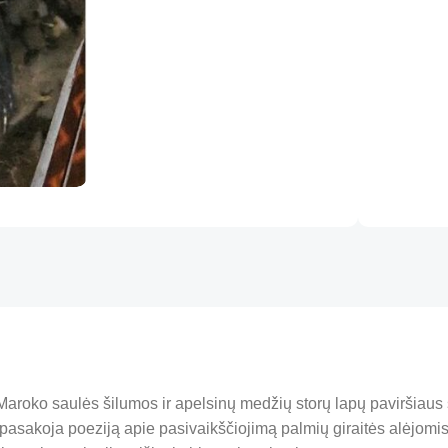
p Maroko saulės šilumos ir apelsinų medžių storų lapų paviršiau
s pasakoja poeziją apie pasivaikščiojimą palmių giraitės alėjomi