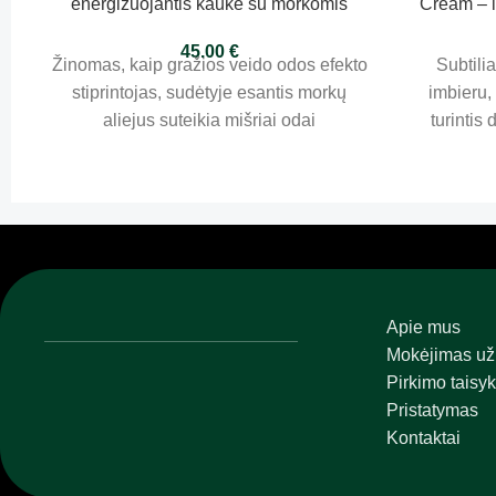
energizuojantis kaukė su morkomis
Cream – i
100ml
45.00
€
Žinomas, kaip gražios veido odos efekto
Subtilia
stiprintojas, sudėtyje esantis morkų
imbieru,
aliejus suteikia mišriai odai
turintis
gyvybingumo ir spindesio. Kaukės dėka
epidermio f
oda įgauna švytėjimo ir paslepiami
nedideli odos trūkumai, tuo pat metu
kaukė priduoda odai žvalumo. Dėl
vitamino A galimybių jis sustiprina
epidermį esant sąveikoje su saulės
spinduliais. Gausus beta karotino, jis
Apie mus
apsaugo nuo odos stangrumo praradimo
Mokėjimas už
ir išlygina odą.
Pirkimo taisyk
Pristatymas
Kontaktai