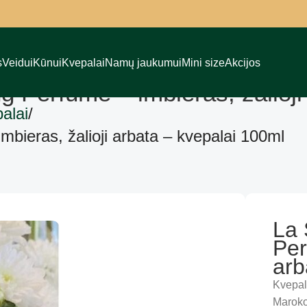
s
Veidui
Kūnui
Kvepalai
Namų jaukumui
Mini size
Akcijos
g Perfume – imbieras, žalioji
alai
bieras, žalioji arbata – kvepalai 100ml
La 
Per
arb
Kvepala
Maroko