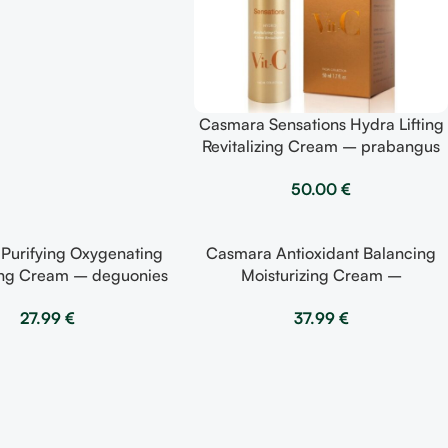
Casmara Sensations Hydra Lifting
Revitalizing Cream – prabangus
maitinamasis veido kremas,
50.00
€
brandžiai odai 50 ml
Purifying Oxygenating
Casmara Antioxidant Balancing
ing Cream – deguonies
Moisturizing Cream –
as drėkinamasis kremas
antioksidantinis balansuojantis
27.99
€
37.99
€
50ml
drėkinantis kremas 50 ml