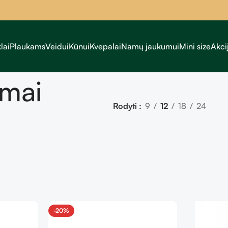
lai
Plaukams
Veidui
Kūnui
Kvepalai
Namų jaukumui
Mini size
Akci
emai
Rodyti
9
12
18
24
-20%