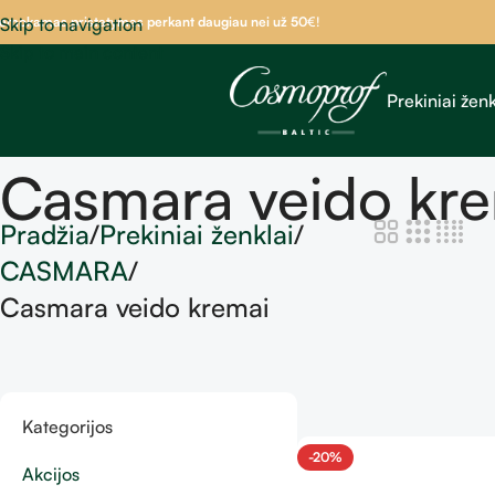
emokamas pristatymas perkant daugiau nei už 50
Skip to navigation
€!
Skip to main content
Prekiniai ženk
Casmara veido kr
Pradžia
Prekiniai ženklai
CASMARA
Casmara veido kremai
Kategorijos
-20%
Akcijos