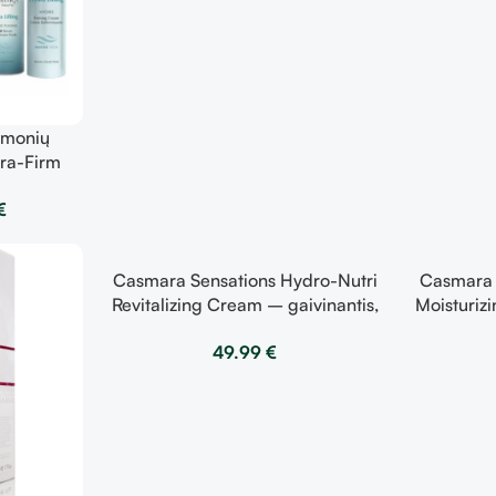
iemonių
ra-Firm
e
€
Casmara Sensations Hydro-Nutri
Casmara 
Revitalizing Cream – gaivinantis,
Moisturiz
maitinantis kremas 50 ml
prisotint
49.99
€