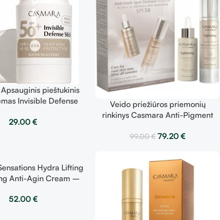
Apsauginis pieštukinis
emas Invisible Defense
Veido priežiūros priemonių
Stick
rinkinys Casmara Anti-Pigment
29.00
€
Glow rinkinys
79.20
€
99.00
€
ensations Hydra Lifting
zing Anti-Agin Cream –
s drėkinamasis veido
52.00
€
 brandžiai odai 50 ml