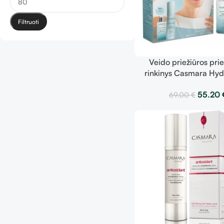
Filtruoti
Veido priežiūros pr
rinkinys Casmara Hyd
Marine Routin
55.20
69.00
€