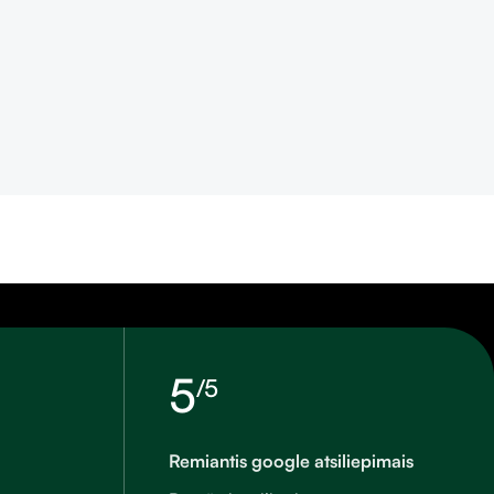
5
/5
Remiantis google atsiliepimais