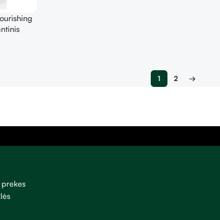
ourishing
ntinis
tis kremas
1
2
→
 prekes
lės