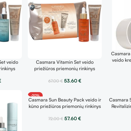
Casmara 
veido kr
et veido
Casmara Vitamin Set veido
rinkinys
priežiūros priemonių rinkinys
€
53.60
€
67.00
€
-20%
Casmara Sun Beauty Pack veido ir
Casmara S
kūno priežiūros priemonių rinkinys
Revitali
Control Gel Cream + Control Body
prabangu
57.60
€
72.00
€
Lotion
kremas,