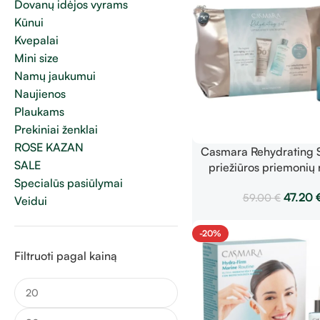
Dovanų idėjos vyrams
Kūnui
Kvepalai
Mini size
Namų jaukumui
Naujienos
Plaukams
Prekiniai ženklai
ROSE KAZAN
Casmara Rehydrating S
SALE
priežiūros priemonių 
Specialūs pasiūlymai
47.20
59.00
€
Veidui
-20%
Filtruoti pagal kainą