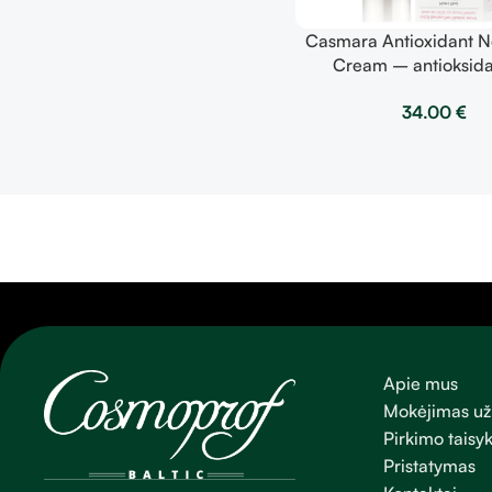
Casmara Antioxidant N
Cream – antioksida
balansuojantis, maitinan
34.00
€
50 ml
Apie mus
Mokėjimas už
Pirkimo taisyk
Pristatymas