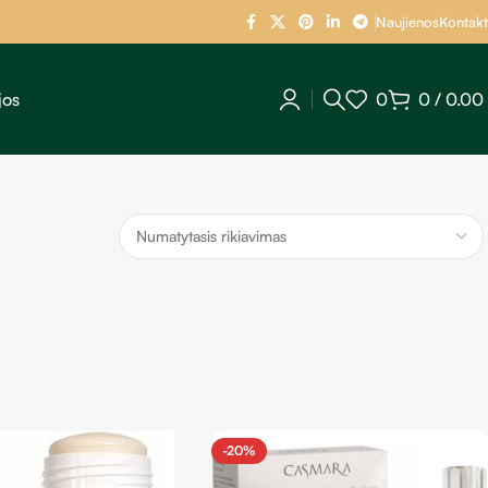
Naujienos
Kontakt
jos
0
0
/
0.00
-20%