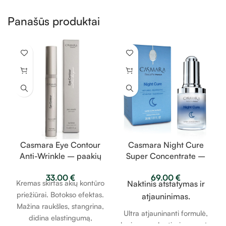
Panašūs produktai
Casmara Eye Contour
Casmara Night Cure
Anti-Wrinkle – paakių
Super Concentrate –
kremas nuo raukšlių 15
super koncentratas
33.00
€
69.00
€
ml
30ml
Kremas skirtas akių kontūro
Naktinis atstatymas ir
priežiūrai. Botokso efektas.
atjauninimas.
Mažina raukšles, stangrina,
Ultra atjauninanti formulė,
didina elastingumą,
kuri yra paslaptis, jaunesnės