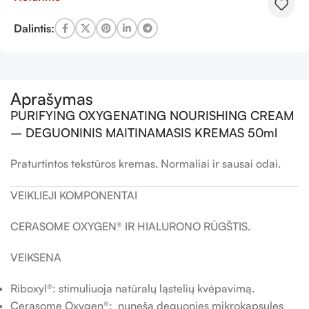
Dalintis:
Aprašymas
PURIFYING OXYGENATING NOURISHING CREAM
– DEGUONINIS MAITINAMASIS KREMAS 50ml
Praturtintos tekstūros kremas. Normaliai ir sausai odai.
VEIKLIEJI KOMPONENTAI
CERASOME OXYGEN® IR HIALURONO RŪGŠTIS.
VEIKSENA
Riboxyl®: stimuliuoja natūralų ląstelių kvėpavimą.
Cerasome Oxygen®: nuneša deguonies mikrokapsules