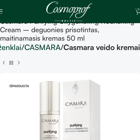
Skip to navigation
0
Skip to main content
Casmara Purifying Oxygenating Nourishing
Cream – deguonies prisotintas,
maitinamasis kremas 50 ml
ženklai
CASMARA
Casmara veido kremai
IŠPARDUOTA