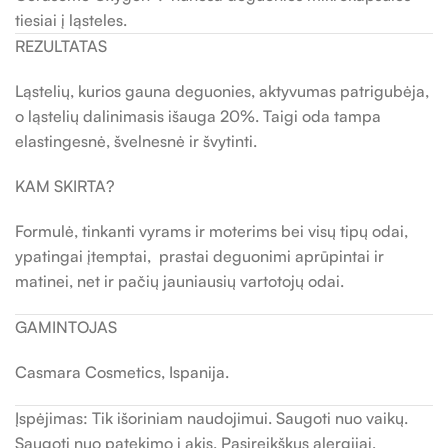
tiesiai į ląsteles.
REZULTATAS
Ląstelių, kurios gauna deguonies, aktyvumas patrigubėja,
o ląstelių dalinimasis išauga 20%. Taigi oda tampa
elastingesnė, švelnesnė ir švytinti.
KAM SKIRTA?
Formulė, tinkanti vyrams ir moterims bei visų tipų odai,
ypatingai įtemptai, prastai deguonimi aprūpintai ir
matinei, net ir pačių jauniausių vartotojų odai.
GAMINTOJAS
Casmara Cosmetics, Ispanija.
Įspėjimas: Tik išoriniam naudojimui. Saugoti nuo vaikų.
Saugoti nuo patekimo į akis. Pasireikškus alergijai,