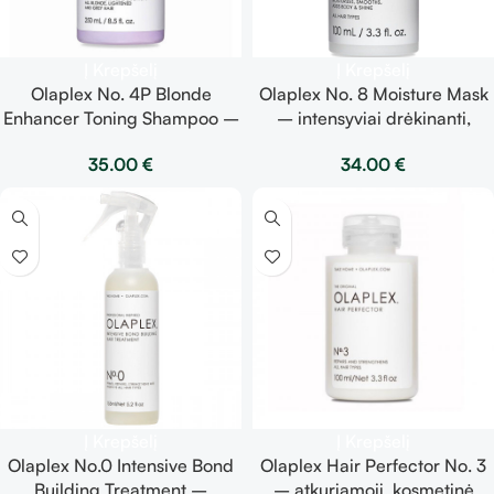
Į Krepšelį
Į Krepšelį
Olaplex No. 4P Blonde
Olaplex No. 8 Moisture Mask
Enhancer Toning Shampoo –
– intensyviai drėkinanti,
tonuojantis ir plaukus
glotninanti, atkuriamoji plaukų
35.00
€
34.00
€
stiprinantis šampūnas 250ml
kaukė 100 ml
Į Krepšelį
Į Krepšelį
Olaplex No.0 Intensive Bond
Olaplex Hair Perfector No. 3
Building Treatment –
– atkuriamoji, kosmetinė