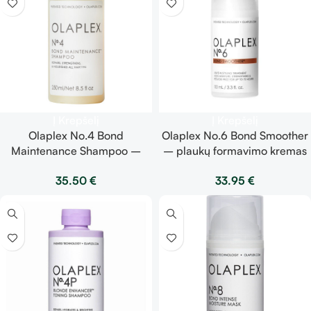
Į Krepšelį
Į Krepšelį
Olaplex No.4 Bond
Olaplex No.6 Bond Smoother
Maintenance Shampoo –
– plaukų formavimo kremas
šampūnas 250ml
100ml
35.50
€
33.95
€