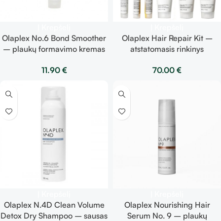
Į Krepšelį
Į Krepšelį
Olaplex No.6 Bond Smoother
Olaplex Hair Repair Kit –
– plaukų formavimo kremas
atstatomasis rinkinys
20ml
plaukams Olaplex
11.90
€
70.00
€
4C•6•9•3•4•5•8•7
Į Krepšelį
Į Krepšelį
Olaplex N.4D Clean Volume
Olaplex Nourishing Hair
Detox Dry Shampoo – sausas
Serum No. 9 – plaukų