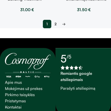
intensyvi plaukų struktūros
priemonė veikianti plauką iš
31.00
€
31.50
€
atkūrimo priemonė 155ml
vidaus 100 ml
1
2
→
5
/5
Remiantis google
atsiliepimais
Apie mus
Parašyti atsiliepimą
Mokėjimas už prekes
Pirkimo taisyklės
Pristatymas
Kontaktai