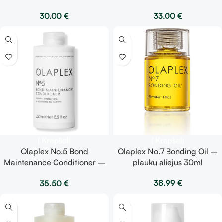
šampūnas 178g
serumas 90ml
30.00
€
33.00
€
Į Krepšelį
Į Krepšelį
Olaplex No.5 Bond
Olaplex No.7 Bonding Oil –
Maintenance Conditioner –
plaukų aliejus 30ml
kondicionierius 250ml
38.99
€
35.50
€