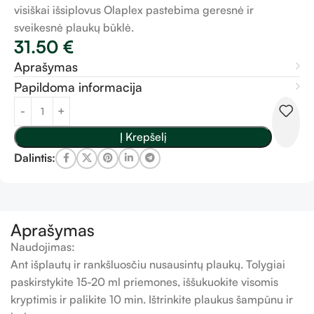
visiškai išsiplovus Olaplex pastebima geresnė ir
sveikesnė plaukų būklė.
31.50
€
Aprašymas
Papildoma informacija
Į Krepšelį
Dalintis:
Aprašymas
Naudojimas:
Ant išplautų ir rankšluosčiu nusausintų plaukų. Tolygiai
paskirstykite 15-20 ml priemones, iššukuokite visomis
kryptimis ir palikite 10 min. Ištrinkite plaukus šampūnu ir