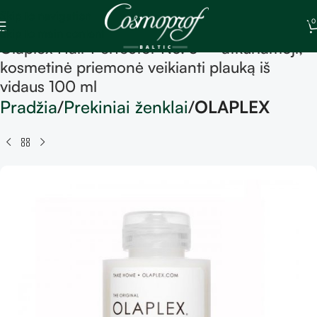
Skip to navigation
0
Skip to main content
Olaplex Hair Perfector No. 3 – atkuriamoji,
kosmetinė priemonė veikianti plauką iš
vidaus 100 ml
Pradžia
Prekiniai ženklai
OLAPLEX