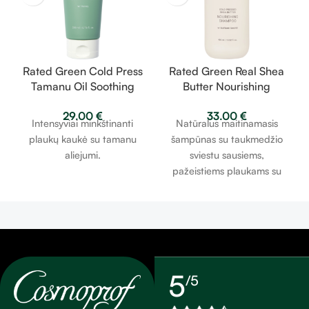
Rated Green Cold Press
Rated Green Real Shea
Tamanu Oil Soothing
Butter Nourishing
Scalp – raminati galvos
Shampoo – taukmedžio
29.00
€
33.00
€
odą plaukų kaukė su
sviesto maitinamasis
Intensyviai minkštinanti
Natūralus maitinamasis
tamanu aliejumi 200ml
šampūnas 400ml
plaukų kaukė su tamanu
šampūnas su taukmedžio
aliejumi.
sviestu sausiems,
pažeistiems plaukams su
išsišakojusiais galiukais.
5
/5