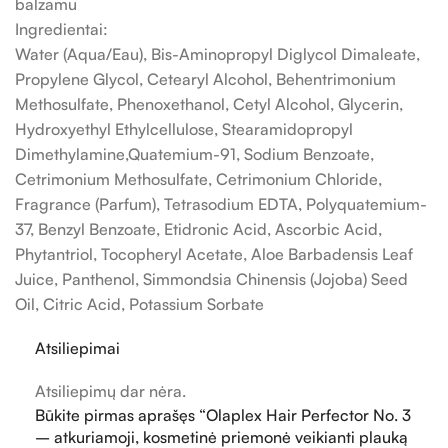
balzamu
Ingredientai:
Water (Aqua/Eau), Bis-Aminopropyl Diglycol Dimaleate,
Propylene Glycol, Cetearyl Alcohol, Behentrimonium
Methosulfate, Phenoxethanol, Cetyl Alcohol, Glycerin,
Hydroxyethyl Ethylcellulose, Stearamidopropyl
Dimethylamine,Quatemium-91, Sodium Benzoate,
Cetrimonium Methosulfate, Cetrimonium Chloride,
Fragrance (Parfum), Tetrasodium EDTA, Polyquatemium-
37, Benzyl Benzoate, Etidronic Acid, Ascorbic Acid,
Phytantriol, Tocopheryl Acetate, Aloe Barbadensis Leaf
Juice, Panthenol, Simmondsia Chinensis (Jojoba) Seed
Oil, Citric Acid, Potassium Sorbate
Atsiliepimai
Atsiliepimų dar nėra.
Būkite pirmas aprašęs “Olaplex Hair Perfector No. 3
– atkuriamoji, kosmetinė priemonė veikianti plauką