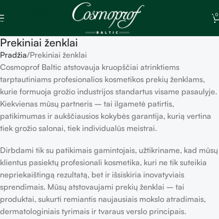
Skip to navigation
0
Skip to main content
Prekiniai ženklai
Pradžia
Prekiniai ženklai
Cosmoprof Baltic atstovauja kruopščiai atrinktiems
tarptautiniams profesionalios kosmetikos prekių ženklams,
kurie formuoja grožio industrijos standartus visame pasaulyje.
Kiekvienas mūsų partneris – tai ilgametė patirtis,
patikimumas ir aukščiausios kokybės garantija, kurią vertina
tiek grožio salonai, tiek individualūs meistrai.
Dirbdami tik su patikimais gamintojais, užtikriname, kad mūsų
klientus pasiektų profesionali kosmetika, kuri ne tik suteikia
nepriekaištingą rezultatą, bet ir išsiskiria inovatyviais
sprendimais. Mūsų atstovaujami prekių ženklai – tai
produktai, sukurti remiantis naujausiais mokslo atradimais,
dermatologiniais tyrimais ir tvaraus verslo principais.