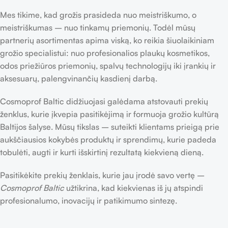
Mes tikime, kad grožis prasideda nuo meistriškumo, o
meistriškumas – nuo tinkamų priemonių. Todėl mūsų
partnerių asortimentas apima viską, ko reikia šiuolaikiniam
grožio specialistui: nuo profesionalios plaukų kosmetikos,
odos priežiūros priemonių, spalvų technologijų iki įrankių ir
aksesuarų, palengvinančių kasdienį darbą.
Cosmoprof Baltic didžiuojasi galėdama atstovauti prekių
ženklus, kurie įkvepia pasitikėjimą ir formuoja grožio kultūrą
Baltijos šalyse. Mūsų tikslas – suteikti klientams prieigą prie
aukščiausios kokybės produktų ir sprendimų, kurie padeda
tobulėti, augti ir kurti išskirtinį rezultatą kiekvieną dieną.
Pasitikėkite prekių ženklais, kurie jau įrodė savo vertę –
Cosmoprof Baltic
užtikrina, kad kiekvienas iš jų atspindi
profesionalumo, inovacijų ir patikimumo sintezę.