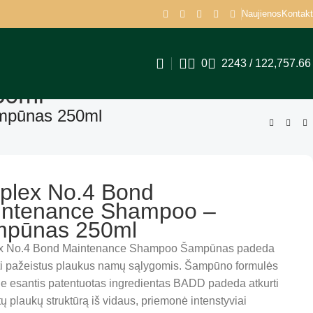
Naujienos
Kontakt
0
2243
/
122,757.6
50ml
ampūnas 250ml
plex No.4 Bond
intenance Shampoo –
mpūnas 250ml
ex No.4 Bond Maintenance Shampoo Šampūnas padeda
yti pažeistus plaukus namų sąlygomis. Šampūno formulės
je esantis patentuotas ingredientas BADD padeda atkurti
ų plaukų struktūrą iš vidaus, priemonė intenstyviai