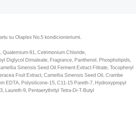
kartu su Olaplex No.5 kondicionieriumi.
te, Quaternium-91, Cetrimonium Chloride,
yl Diglycol Dimaleate, Fragrance, Panthenol, Phospholipids,
ellia Sinensis Seed Oil Ferment Extract Filtrate, Tocopheryl
leracea Fruit Extract, Camellia Sinensis Seed Oil, Crambe
dium EDTA, Polysilicone-15, C11-15 Pareth-7, Hydroxypropyl
aureth-9, Pentaerythrityl Tetra-Di-T-Butyl