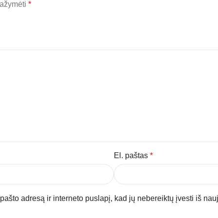
 pažymėti
*
El. paštas
*
pašto adresą ir interneto puslapį, kad jų nebereiktų įvesti iš nau