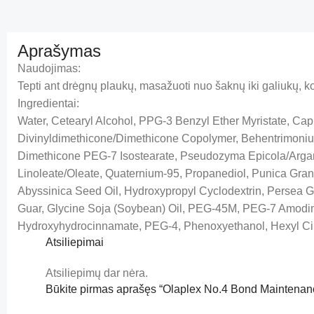
Aprašymas
Naudojimas:
Tepti ant drėgnų plaukų, masažuoti nuo šaknų iki galiukų, ko
Ingredientai:
Water, Cetearyl Alcohol, PPG-3 Benzyl Ether Myristate, Capr
Divinyldimethicone/Dimethicone Copolymer, Behentrimonium 
Dimethicone PEG-7 Isostearate, Pseudozyma Epicola/Argania
Linoleate/Oleate, Quaternium-95, Propanediol, Punica Granat
Abyssinica Seed Oil, Hydroxypropyl Cyclodextrin, Persea Gr
Guar, Glycine Soja (Soybean) Oil, PEG-45M, PEG-7 Amodime
Hydroxyhydrocinnamate, PEG-4, Phenoxyethanol, Hexyl C
Atsiliepimai
Atsiliepimų dar nėra.
Būkite pirmas aprašęs “Olaplex No.4 Bond Mainten