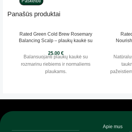
Panašūs produktai
Rated Green Cold Brew Rosemary
Rated
Balancing Scalp – plaukų kaukė su
Nouris
rozmarinu riebiems ir normaliems
sviesto 
25.00
€
plaukams 200ml
Balansuojanti plaukų kaukė su
Natūralu
rozmarinu riebiems ir normaliems
tauk
plaukams.
pažeistiem
Apie mus