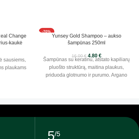
-70%
Real Change
Yunsey Gold Shampoo – aukso
rius-kaukė
šampūnas 250ml
4.80
€
16.00
€
Šampūnas su keratinu, atstato kapiliarų
ė sausiems,
pluošto struktūrą, maitina plaukus,
ems plaukams
priduoda glotnumo ir purumo. Argano
aliejus atstato ir maitina sausus ir
gyvybingumą praradusius plaukus.
Idealiai tinka silpniems plaukams,
sustiprina juos ir suteikia blizgesio.
5
/5