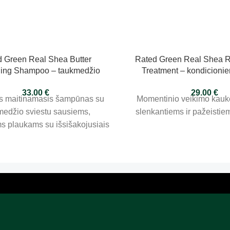
 Green Real Shea Butter
Rated Green Real Shea 
hing Shampoo – taukmedžio
Treatment – kondicionie
maitinamasis šampūnas 400ml
240ml
33.00
€
29.00
€
s maitinamasis šampūnas su
Momentinio veikimo kauk
medžio sviestu sausiems,
slenkantiems ir pažeisti
s plaukams su išsišakojusiais
galiukais.