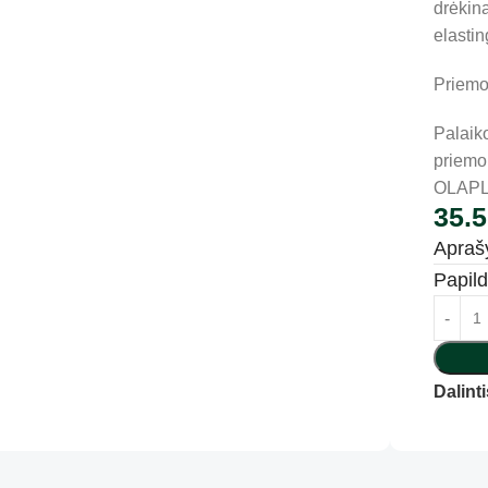
drėkin
elastin
Priemo
Palaik
priemo
OLAPLE
35.
Apra
Papil
Dalinti