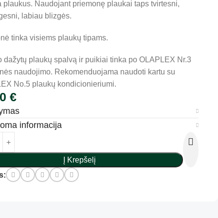
a plaukus. Naudojant priemonę plaukai taps tvirtesni,
gesni, labiau blizgės.
nė tinka visiems plaukų tipams.
o dažytų plaukų spalvą ir puikiai tinka po OLAPLEX Nr.3
nės naudojimo. Rekomenduojama naudoti kartu su
X No.5 plaukų kondicionieriumi.
50
€
šymas
doma informacija
Į Krepšelį
s: