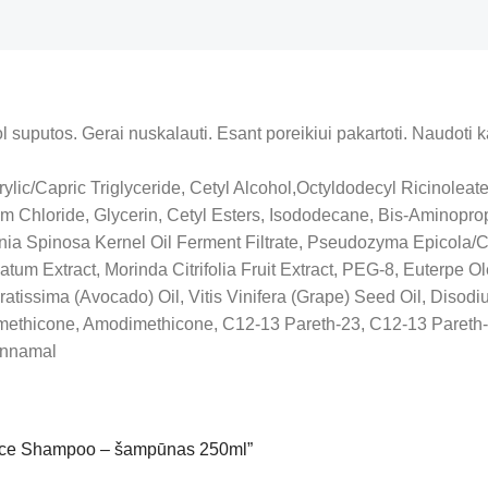
l suputos. Gerai nuskalauti. Esant poreikiui pakartoti. Naudoti 
ylic/Capric Triglyceride, Cetyl Alcohol,Octyldodecyl Ricinolea
Chloride, Glycerin, Cetyl Esters, Isododecane, Bis-Aminoprop
 Spinosa Kernel Oil Ferment Filtrate, Pseudozyma Epicola/Cam
um Extract, Morinda Citrifolia Fruit Extract, PEG-8, Euterpe O
atissima (Avocado) Oil, Vitis Vinifera (Grape) Seed Oil, Diso
thicone, Amodimethicone, C12-13 Pareth-23, C12-13 Pareth-3, L
innamal
ance Shampoo – šampūnas 250ml”