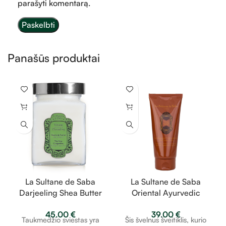
parašyti komentarą.
Panašūs produktai
La Sultane de Saba
La Sultane de Saba
Darjeeling Shea Butter
Oriental Ayurvedic
– imbieras, žalioji
Scented Scrub –
45.00
€
39.00
€
arbata – taukmedžio
gintaras, vanilė, pačiulis
Taukmedžio sviestas yra
Šis švelnus šveitiklis, kurio
sviestas 300g
– šilko baltymų kūno