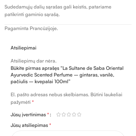
Sudedamųjų dalių sąrašas gali keistis, patariame
patikrinti gaminio sąrašą.
Pagaminta Prancūzijoje.
Atsiliepimai
Atsiliepimų dar nėra.
Būkite pirmas aprašęs “La Sultane de Saba Oriental
Ayurvedic Scented Perfume – gintaras, vanilė,
pačiulis – kvepalai 100ml”
El. pašto adresas nebus skelbiamas.
Būtini laukeliai
pažymėti
*
Jūsų įvertinimas
*
Jūsų atsiliepimas
*