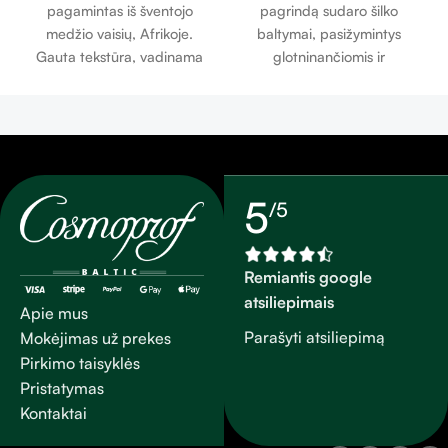
pagamintas iš šventojo
pagrindą sudaro šilko
šveitiklis 200g
medžio vaisių, Afrikoje.
baltymai, pasižymintys
Gauta tekstūra, vadinama
glotninančiomis ir
sviestmedžio sviestu, yra
stiprinamomis savybėmis,
ypač turtinga ir pilna
pašalina negyvą odą,
vitaminų. Jis giliai maitina
išlaikant odos hidrataciją ir
odą, apsaugodamas odą ar
palieka švelnų ajurvedos
plaukus nuo išsausėjimo. Tai
kvapą.
natūrali, visapusiška
5
/5
priežiūra. Jis taip pat gali
būti naudojamas maitinant
ir atkuriant plaukų blizgesį
Remiantis google
bei gyvybingumą.
atsiliepimais
Apie mus
Parašyti atsiliepimą
Mokėjimas už prekes
Pirkimo taisyklės
Pristatymas
Kontaktai