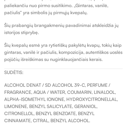
paliekančiu nuo pirmo susitikimo. „Gintaras, vanilė,
pačiulis“ yra simbolis jų pirmųjų kvepalų.
Šių prabangių brangakmenių pavadinimai atskleidžia jų
istorijos stiprybę.
Šių kvepalų esmė yra rytietiškų pakylėtų kvapų, tokių kaip
gintaras, vanilė ir pačiulis, kompozicija, autentiškos uoslės
pojūčių išreiškimas su nuginklauojančiais kerais.
SUDĖTIS:
ALCOHOL DENAT / SD ALCOHOL 39-C, PERFUME /
FRAGRANCE, AQUA / WATER, COUMARIN, LINALOOL,
ALPHA-ISOMETHYL IONONE, HYDROXYCITRONELLAL,
LIMONENE, BENZYL SALICYLATE, GERANIOL,
CITRONELLOL, BENZYL BENZOATE, BENZYL
CINNAMATE, CITRAL, BENZYL ALCOHOL.