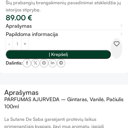
Šių prabangių brangakmenių pavadinimai atskleidžia jų
istorijos stiprybę.
89.00
€
Aprašymas
Papildoma informacija
Į Krepšelį
Dalintis:
Aprašymas
PARFUMAS AJURVEDA – Gintaras, Vanilė, Pačiulis
100ml
La Sutane De Saba garsėjanti protėvių laikus
primenančiais kvapais, žavi mus aromatu, įspūdį