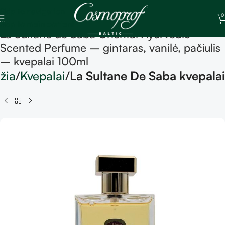
Skip to navigation
0
Skip to main content
La Sultane de Saba Oriental Ayurvedic
Scented Perfume – gintaras, vanilė, pačiulis
– kvepalai 100ml
žia
Kvepalai
La Sultane De Saba kvepalai