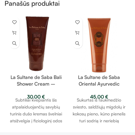
Panašūs produktai
La Sultane de Saba Bali
La Sultane de Saba
Shower Cream –
Oriental Ayurvedic
lotosas ir frangipanio
Scented Body Lotion –
30.00
€
45.00
€
žiedai – dušo kremas
gintaras, vanilė, pačiulis
Subtiliai kvepiantis šis
Sukurtas iš taukmedžio
200ml
– kūno losjonas 200ml
atpalaiduojančių savybių
sviesto, saldžiųjų migdolų ir
turinis dušo kremas švelniai
kokosų pieno, kūno pienelis
atsižvelgia į fiziologinį odos
turi sodrią ir neriebią
pH ir palieka ant odos
tekstūrą, užtikrinančią
subtilių kvepalų aromatą.
subtilų ir ilgalaikį drėkinimą.