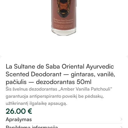
La Sultane de Saba Oriental Ayurvedic
Scented Deodorant – gintaras, vanilė,
pačiulis – dezodorantas 50ml
Šis švelnus dezodorantas „Amber Vanilla Patchouli“
garantuoja antiperspiranto poveikį be pėdsakų,
užtikrinantį ilgalaikę apsaugą.
26.00
€
Aprašymas
Papildoma informacija