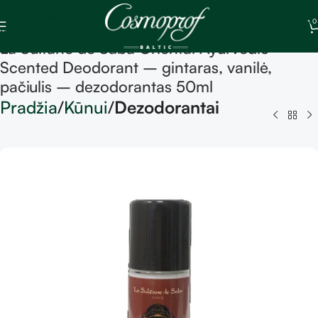
Skip to navigation
0
Skip to main content
La Sultane de Saba Oriental Ayurvedic
Scented Deodorant – gintaras, vanilė,
pačiulis – dezodorantas 50ml
Pradžia
Kūnui
Dezodorantai