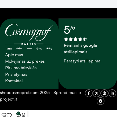
Oda pamaitinama
akimirksniu. Naudoti ant
kūno, ir krūtinės. Taip pat
naudojamas, kaip rankų ir
5
/5
kojų kremas.
Remiantis google
atsiliepimais
Apie mus
Parašyti atsiliepimą
Mokėjimas už prekes
Pirkimo taisyklės
Pristatymas
Kontaktai
shopcosmoprof.com
2025 - Sprendimas:
e-
project.lt
0