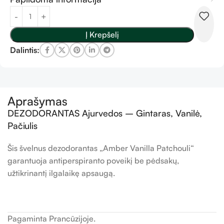
Į Krepšelį
Dalintis:
Aprašymas
DEZODORANTAS Ajurvedos – Gintaras, Vanilė,
Pačiulis
Šis švelnus dezodorantas „Amber Vanilla Patchouli“
garantuoja antiperspiranto poveikį be pėdsakų,
užtikrinantį ilgalaikę apsaugą.
Pagaminta Prancūzijoje.