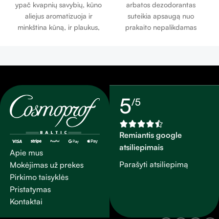
ypač kvapnių savybių, kūno
arbatos dezodorantas
aliejus aromatizuoja ir
suteikia apsaugą nuo
minkština kūną, ir plaukus,
prakaito nepalikdamas
palikdamas švelniai
dėmių, užtikrindamas
kvepiantį šydą. Jis idealiai
ilgalaikį poveikį.
tinka masažui ir vonios
aromatui. Šis brangus
aliejus, sensacingumo lobis,
vasarą ir žiemą derina savo
5
/5
maitinimo efektyvumą su
satino galia, kuri drėkina ir
sublimatuoja vienu gestu.*
Remiantis google
Viršutinių epidermio
atsiliepimais
sluoksnių hidratacija.
Apie mus
Parašyti atsiliepimą
Mokėjimas už prekes
Pirkimo taisyklės
Pristatymas
Kontaktai