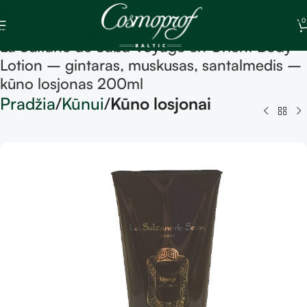
Skip to navigation
0
Skip to main content
La Sultane de Saba Voyage en Orient Body
Lotion – gintaras, muskusas, santalmedis –
kūno losjonas 200ml
Pradžia
Kūnui
Kūno losjonai