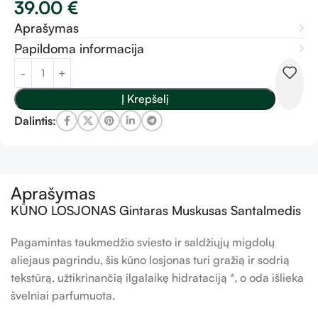
39.00
€
Aprašymas
Papildoma informacija
Į Krepšelį
Dalintis:
Aprašymas
KŪNO LOSJONAS Gintaras Muskusas Santalmedis
Pagamintas taukmedžio sviesto ir saldžiųjų migdolų
aliejaus pagrindu, šis kūno losjonas turi gražią ir sodrią
tekstūrą, užtikrinančią ilgalaikę hidrataciją *, o oda išlieka
švelniai parfumuota.