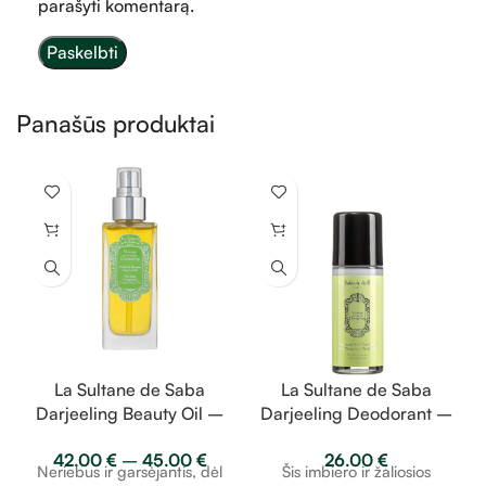
parašyti komentarą.
Panašūs produktai
La Sultane de Saba
La Sultane de Saba
Darjeeling Beauty Oil –
Darjeeling Deodorant –
imbieras, žalioji arbata
imbieras, žalioji arbata
42.00
€
–
45.00
€
26.00
€
– grožio aliejus
– dezodorantas 50ml
Neriebus ir garsėjantis, dėl
Šis imbiero ir žaliosios