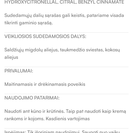
HYDROXYCITRONELLAL, CITRAL, BENZYL CINNAMATE
Sudedamųjų dalių sąrašas gali keistis, patariame visada
tikrinti gaminio sąrašą.
VEIKLIOSIOS SUDEDAMOSIOS DALYS:
Saldžiųjų migdolų aliejus, taukmedžio sviestas, kokosų
aliejus
PRIVALUMAI:
Maitinamasis ir drėkinamasis poveikis
NAUDOJIMO PATARIMAI:
Naudoti ant kūno ir krūtinės. Taip pat naudoti kaip kremą
rankoms ir kojoms. Kasdienis vartojimas
Įspėjimas: Tik išoriniam naudojimui. Saugoti nuo vaikų.