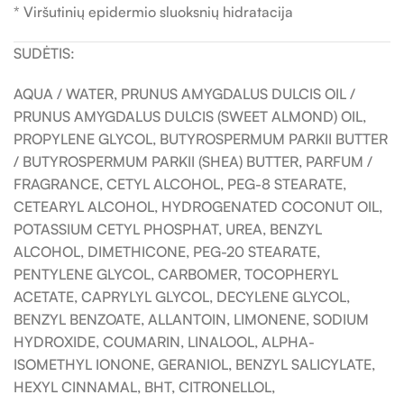
* Viršutinių epidermio sluoksnių hidratacija
SUDĖTIS:
AQUA / WATER, PRUNUS AMYGDALUS DULCIS OIL /
PRUNUS AMYGDALUS DULCIS (SWEET ALMOND) OIL,
PROPYLENE GLYCOL, BUTYROSPERMUM PARKII BUTTER
/ BUTYROSPERMUM PARKII (SHEA) BUTTER, PARFUM /
FRAGRANCE, CETYL ALCOHOL, PEG-8 STEARATE,
CETEARYL ALCOHOL, HYDROGENATED COCONUT OIL,
POTASSIUM CETYL PHOSPHAT, UREA, BENZYL
ALCOHOL, DIMETHICONE, PEG-20 STEARATE,
PENTYLENE GLYCOL, CARBOMER, TOCOPHERYL
ACETATE, CAPRYLYL GLYCOL, DECYLENE GLYCOL,
BENZYL BENZOATE, ALLANTOIN, LIMONENE, SODIUM
HYDROXIDE, COUMARIN, LINALOOL, ALPHA-
ISOMETHYL IONONE, GERANIOL, BENZYL SALICYLATE,
HEXYL CINNAMAL, BHT, CITRONELLOL,