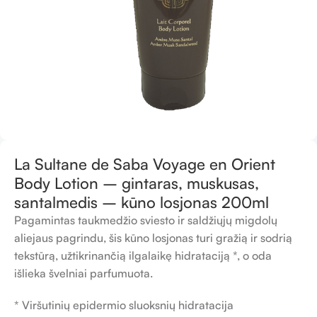
La Sultane de Saba Voyage en Orient
Body Lotion – gintaras, muskusas,
santalmedis – kūno losjonas 200ml
Pagamintas taukmedžio sviesto ir saldžiųjų migdolų
aliejaus pagrindu, šis kūno losjonas turi gražią ir sodrią
tekstūrą, užtikrinančią ilgalaikę hidrataciją *, o oda
išlieka švelniai parfumuota.
* Viršutinių epidermio sluoksnių hidratacija