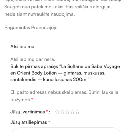
Saugoti nuo patekimo į akis. Pasireikškus alergijai,
nedelsiant nutraukite naudojimą.
Pagamintas Prancūzijoje
Atsiliepimai
Atsiliepimų dar nėra.
Būkite pirmas aprašęs “La Sultane de Saba Voyage
en Orient Body Lotion – gintaras, muskusas,
santalmedis – kūno losjonas 200ml”
El. pašto adresas nebus skelbiamas.
Būtini laukeliai
pažymėti
*
Jūsų įvertinimas
*
Jūsų atsiliepimas
*