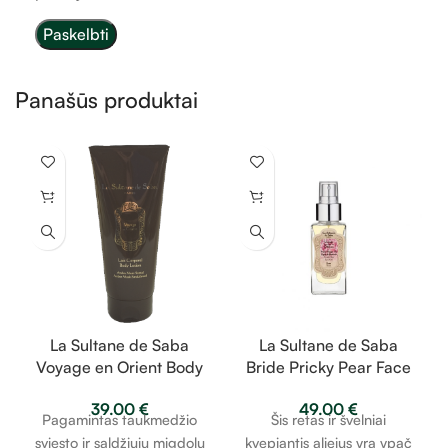
Panašūs produktai
La Sultane de Saba
La Sultane de Saba
Voyage en Orient Body
Bride Pricky Pear Face
Lotion – gintaras,
Oil – dygliuotos
39.00
€
49.00
€
muskusas, santalmedis
kriaušės aliejus 50ml
Pagamintas taukmedžio
Šis retas ir švelniai
– kūno losjonas 200ml
sviesto ir saldžiųjų migdolų
kvepiantis aliejus yra ypač