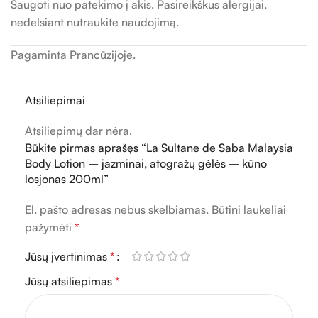
Saugoti nuo patekimo į akis. Pasireikškus alergijai,
nedelsiant nutraukite naudojimą.
Pagaminta Prancūzijoje.
Atsiliepimai
Atsiliepimų dar nėra.
Būkite pirmas aprašęs “La Sultane de Saba Malaysia
Body Lotion – jazminai, atogražų gėlės – kūno
losjonas 200ml”
El. pašto adresas nebus skelbiamas.
Būtini laukeliai
pažymėti
*
Jūsų įvertinimas
*
Jūsų atsiliepimas
*