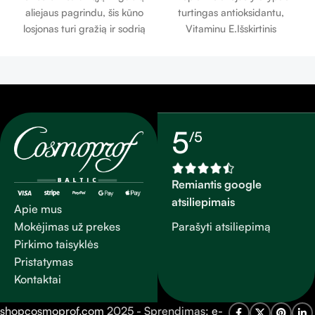
aliejaus pagrindu, šis kūno
turtingas antioksidantu,
losjonas turi gražią ir sodrią
Vitaminu E.Išskirtinis
tekstūrą, užtikrinančią
sąjungininkas kovojant su
ilgalaikę hidrataciją *, o oda
odos senėjimu, tonizuoja
išlieka švelniai parfumuota.*
odą, apsaugodamas ją nuo
Viršutinių epidermio
laisvųjų radikalų.
sluoksnių hidratacija
5
/5
Remiantis google
atsiliepimais
Apie mus
Parašyti atsiliepimą
Mokėjimas už prekes
Pirkimo taisyklės
Pristatymas
Kontaktai
shopcosmoprof.com
2025 - Sprendimas:
e-