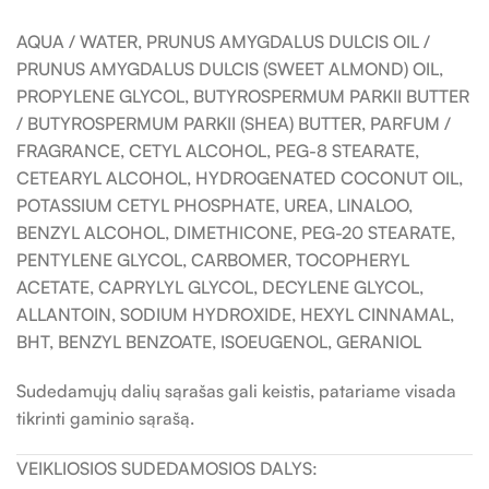
AQUA / WATER, PRUNUS AMYGDALUS DULCIS OIL /
PRUNUS AMYGDALUS DULCIS (SWEET ALMOND) OIL,
PROPYLENE GLYCOL, BUTYROSPERMUM PARKII BUTTER
/ BUTYROSPERMUM PARKII (SHEA) BUTTER, PARFUM /
FRAGRANCE, CETYL ALCOHOL, PEG-8 STEARATE,
CETEARYL ALCOHOL, HYDROGENATED COCONUT OIL,
POTASSIUM CETYL PHOSPHATE, UREA, LINALOO,
BENZYL ALCOHOL, DIMETHICONE, PEG-20 STEARATE,
PENTYLENE GLYCOL, CARBOMER, TOCOPHERYL
ACETATE, CAPRYLYL GLYCOL, DECYLENE GLYCOL,
ALLANTOIN, SODIUM HYDROXIDE, HEXYL CINNAMAL,
BHT, BENZYL BENZOATE, ISOEUGENOL, GERANIOL
Sudedamųjų dalių sąrašas gali keistis, patariame visada
tikrinti gaminio sąrašą.
VEIKLIOSIOS SUDEDAMOSIOS DALYS: