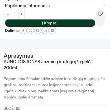
Papildoma informacija
Į Krepšelį
Dalintis:
Aprašymas
KŪNO LOSJONAS Jazminų ir atogrąžų gėlės
200ml
Pagamintas iš taukmedžio sviesto ir saldžiųjų migdolų, šis
gražios, sodrios tekstūros losjonas suteiks jūsų odai
ilgalaikį drėkinimą, palikdamas jūsų ore svaiginantį
tropinių gėlių aromatą.
SUDĖTIS: