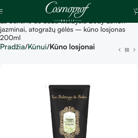
Skip to navigation
0
Skip to main content
La Sultane de Saba Malaysia Body Lotion –
jazminai, atogražų gėlės – kūno losjonas
200ml
Pradžia
Kūnui
Kūno losjonai