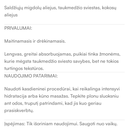
Saldžiųjų migdolų aliejus, taukmedžio sviestas, kokosų
aliejus
PRIVALUMAI:
Maitinamasis ir drėkinamasis.
Lengvas, greitai absorbuojamas, puikiai tinka žmonėms,
kurie mėgsta taukmedžio sviesto savybes, bet ne tokios
turtingos tekstūros.
NAUDOJIMO PATARIMAI:
Naudoti kasdieninei procedūrai, kai reikalinga intensyvi
hidratacija arba kūno masažas. Tepkite plonu sluoksniu
ant odos, truputį patrindami, kad jis kuo geriau
prasiskverbtų.
Įspėjimas: Tik išoriniam naudojimui. Saugoti nuo vaikų.