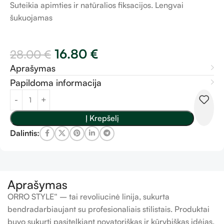
Suteikia apimties ir natūralios fiksacijos. Lengvai
šukuojamas
16.80
€
28.00
€
Aprašymas
Papildoma informacija
Į Krepšelį
Dalintis:
Aprašymas
ORRO STYLE“ – tai revoliucinė linija, sukurta
bendradarbiaujant su profesionaliais stilistais. Produktai
buvo sukurti pasitelkiant novatoriškas ir kūrybiškas idėjas.