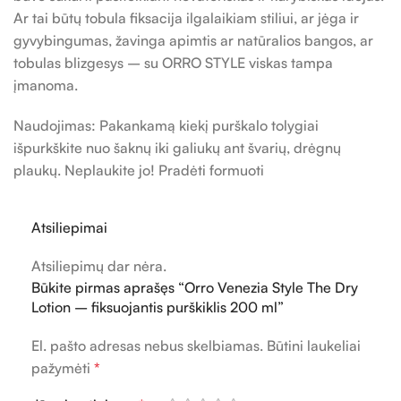
Ar tai būtų tobula fiksacija ilgalaikiam stiliui, ar jėga ir
gyvybingumas, žavinga apimtis ar natūralios bangos, ar
tobulas blizgesys – su ORRO STYLE viskas tampa
įmanoma.
Naudojimas: Pakankamą kiekį purškalo tolygiai
išpurkškite nuo šaknų iki galiukų ant švarių, drėgnų
plaukų. Neplaukite jo! Pradėti formuoti
Atsiliepimai
Atsiliepimų dar nėra.
Būkite pirmas aprašęs “Orro Venezia Style The Dry
Lotion – fiksuojantis purškiklis 200 ml”
El. pašto adresas nebus skelbiamas.
Būtini laukeliai
pažymėti
*