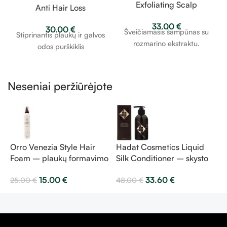
Exfoliating Scalp
Anti Hair Loss
Shampoo –
Stimulating Scalp Spray
33.00
€
šveičiamasis šampūnas
30.00
€
– purškiklis plaukams
Šveičiamasis šampūnas su
Stiprinantis plaukų ir galvos
su rozmarinu 400ml
su rozmarinu 120ml
rozmarino ekstraktu.
odos purškiklis
Neseniai peržiūrėjote
Orro Venezia Style Hair
Hadat Cosmetics Liquid
H
Foam – plaukų formavimo
Silk Conditioner – skysto
S
putos 300 ml
šilko kondicionierius 250
š
15.00
€
33.60
€
25.00
€
48.00
€
4
ml