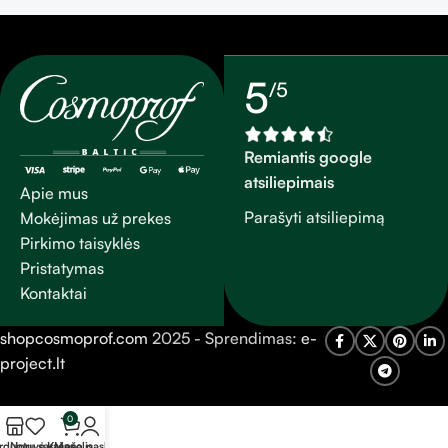
išlieka švelniai parfumuota.*
subtilų ir malonų rožių
Viršutinių epidermio
aromatą. Šis BB kremas
sluoksnių hidratacija
(Blemish Balm) yra skirtas
padengti veido odos
5
/5
trūkumus, išlyginti odos
toną. Odos spalva tampa
lygi ir spindinti.
Remiantis google
atsiliepimais
Apie mus
Parašyti atsiliepimą
Mokėjimas už prekes
Pirkimo taisyklės
Pristatymas
Kontaktai
shopcosmoprof.com
2025 - Sprendimas:
e-
project.lt
0
rduotuvė
Norų sąrašas
Krepšelis
Mano paskyra