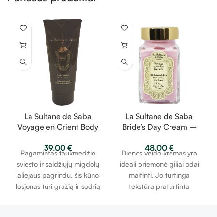
La Sultane de Saba
La Sultane de Saba
Voyage en Orient Body
Bride’s Day Cream –
Lotion – gintaras,
rožė, pelargonija –
39.00
€
48.00
€
muskusas, santalmedis
jaunosios BB kremas
Pagamintas taukmedžio
Dienos veido kremas yra
– kūno losjonas 200ml
100ml
sviesto ir saldžiųjų migdolų
ideali priemonė giliai odai
aliejaus pagrindu, šis kūno
maitinti. Jo turtinga
losjonas turi gražią ir sodrią
tekstūra praturtinta
tekstūrą, užtikrinančią
saldžiųjų migdolų aliejumi ir
ilgalaikę hidrataciją *, o oda
taukmedžio sviestu. Jis turi