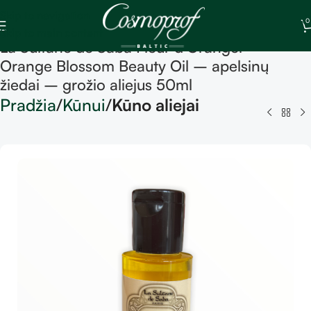
Skip to navigation
0
Skip to main content
La Sultane de Saba Fleur d’Oranger –
Orange Blossom Beauty Oil – apelsinų
žiedai – grožio aliejus 50ml
Pradžia
Kūnui
Kūno aliejai