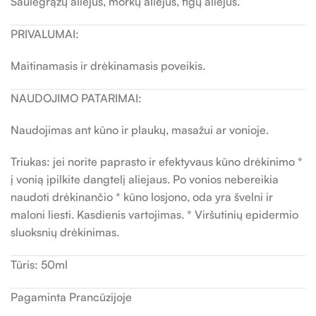
Saulėgrąžų aliejus, morkų aliejus, figų aliejus.
PRIVALUMAI:
Maitinamasis ir drėkinamasis poveikis.
NAUDOJIMO PATARIMAI:
Naudojimas ant kūno ir plaukų, masažui ar vonioje.
Triukas: jei norite paprasto ir efektyvaus kūno drėkinimo *
į vonią įpilkite dangtelį aliejaus. Po vonios nebereikia
naudoti drėkinančio * kūno losjono, oda yra švelni ir
maloni liesti. Kasdienis vartojimas. * Viršutinių epidermio
sluoksnių drėkinimas.
Tūris: 50ml
Pagaminta Prancūzijoje