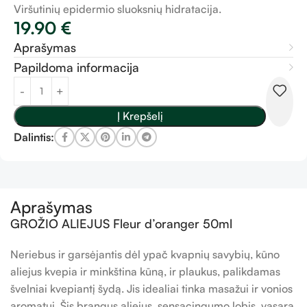
Viršutinių epidermio sluoksnių hidratacija.
19.90
€
Aprašymas
Papildoma informacija
Į Krepšelį
Dalintis:
Aprašymas
GROŽIO ALIEJUS Fleur d’oranger 50ml
Neriebus ir garsėjantis dėl ypač kvapnių savybių, kūno
aliejus kvepia ir minkština kūną, ir plaukus, palikdamas
švelniai kvepiantį šydą. Jis idealiai tinka masažui ir vonios
aromatui. Šis brangus aliejus, sensacingumo lobis, vasarą