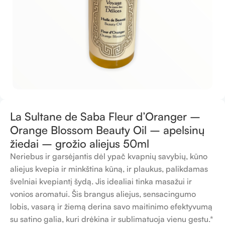
La Sultane de Saba Fleur d’Oranger –
Orange Blossom Beauty Oil – apelsinų
žiedai – grožio aliejus 50ml
Neriebus ir garsėjantis dėl ypač kvapnių savybių, kūno
aliejus kvepia ir minkština kūną, ir plaukus, palikdamas
švelniai kvepiantį šydą. Jis idealiai tinka masažui ir
vonios aromatui. Šis brangus aliejus, sensacingumo
lobis, vasarą ir žiemą derina savo maitinimo efektyvumą
su satino galia, kuri drėkina ir sublimatuoja vienu gestu.*