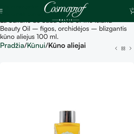
Skip to navigation
0
Skip to main content
La Sultane de Saba Shea of the Island
Beauty Oil – figos, orchidėjos – blizgantis
kūno aliejus 100 ml.
Pradžia
Kūnui
Kūno aliejai