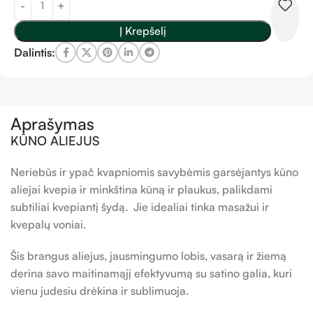
Į Krepšelį
Dalintis:
Aprašymas
KŪNO ALIEJUS
Neriebūs ir ypač kvapniomis savybėmis garsėjantys kūno
aliejai kvepia ir minkština kūną ir plaukus, palikdami
subtiliai kvepiantį šydą. Jie idealiai tinka masažui ir
kvepalų voniai.
Šis brangus aliejus, jausmingumo lobis, vasarą ir žiemą
derina savo maitinamąjį efektyvumą su satino galia, kuri
vienu judesiu drėkina ir sublimuoja.