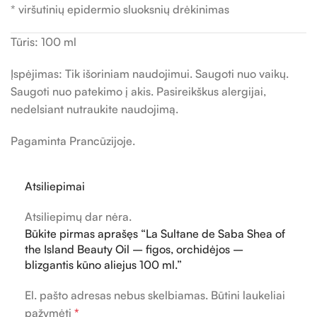
* viršutinių epidermio sluoksnių drėkinimas
Tūris: 100 ml
Įspėjimas: Tik išoriniam naudojimui. Saugoti nuo vaikų.
Saugoti nuo patekimo į akis. Pasireikškus alergijai,
nedelsiant nutraukite naudojimą.
Pagaminta Prancūzijoje.
Atsiliepimai
Atsiliepimų dar nėra.
Būkite pirmas aprašęs “La Sultane de Saba Shea of
the Island Beauty Oil – figos, orchidėjos –
blizgantis kūno aliejus 100 ml.”
El. pašto adresas nebus skelbiamas.
Būtini laukeliai
pažymėti
*