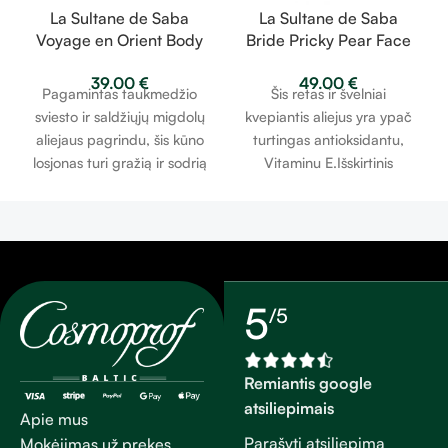
La Sultane de Saba
La Sultane de Saba
Voyage en Orient Body
Bride Pricky Pear Face
Lotion – gintaras,
Oil – dygliuotos
39.00
€
49.00
€
muskusas, santalmedis
kriaušės aliejus 50ml
Pagamintas taukmedžio
Šis retas ir švelniai
– kūno losjonas 200ml
sviesto ir saldžiųjų migdolų
kvepiantis aliejus yra ypač
aliejaus pagrindu, šis kūno
turtingas antioksidantu,
losjonas turi gražią ir sodrią
Vitaminu E.Išskirtinis
tekstūrą, užtikrinančią
sąjungininkas kovojant su
ilgalaikę hidrataciją *, o oda
odos senėjimu, tonizuoja
išlieka švelniai parfumuota.*
odą, apsaugodamas ją nuo
Viršutinių epidermio
laisvųjų radikalų.
sluoksnių hidratacija
5
/5
Remiantis google
atsiliepimais
Apie mus
Parašyti atsiliepimą
Mokėjimas už prekes