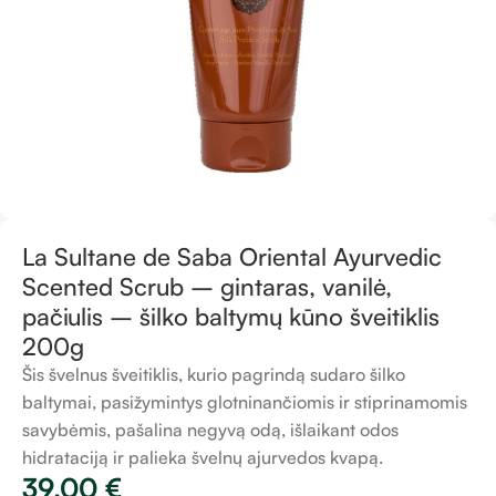
La Sultane de Saba Oriental Ayurvedic
Scented Scrub – gintaras, vanilė,
pačiulis – šilko baltymų kūno šveitiklis
200g
Šis švelnus šveitiklis, kurio pagrindą sudaro šilko
baltymai, pasižymintys glotninančiomis ir stiprinamomis
savybėmis, pašalina negyvą odą, išlaikant odos
hidrataciją ir palieka švelnų ajurvedos kvapą.
39.00
€