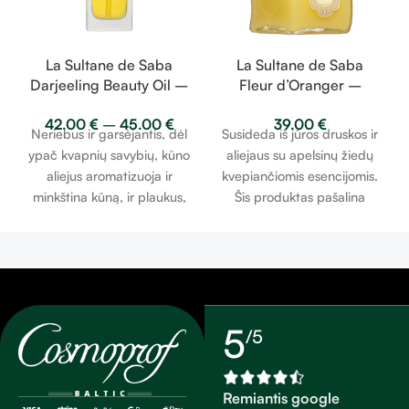
La Sultane de Saba
La Sultane de Saba
Darjeeling Beauty Oil –
Fleur d’Oranger –
imbieras, žalioji arbata
Orange Blossom
42.00
€
–
45.00
€
39.00
€
– grožio aliejus
Exfoliating Salts –
Neriebus ir garsėjantis, dėl
Susideda iš jūros druskos ir
apelsinų žiedai –
ypač kvapnių savybių, kūno
aliejaus su apelsinų žiedų
druskos šveitiklis 300g
aliejus aromatizuoja ir
kvepiančiomis esencijomis.
minkština kūną, ir plaukus,
Šis produktas pašalina
palikdamas švelniai
negyvas odos ląsteles, tuo
kvepiantį šydą. Jis idealiai
pačiu subtiliai kvepėdamas.
tinka masažui ir vonios
aromatui. Šis brangus
aliejus, sensacingumo lobis,
vasarą ir žiemą derina savo
5
/5
maitinimo efektyvumą su
satino galia, kuri drėkina ir
sublimatuoja vienu gestu.*
Remiantis google
Viršutinių epidermio