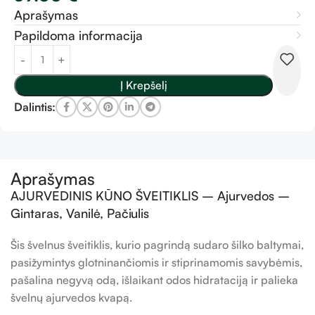
Aprašymas
Papildoma informacija
Į Krepšelį
Dalintis:
Aprašymas
AJURVEDINIS KŪNO ŠVEITIKLIS – Ajurvedos –
Gintaras, Vanilė, Pačiulis
Šis švelnus šveitiklis, kurio pagrindą sudaro šilko baltymai,
pasižymintys glotninančiomis ir stiprinamomis savybėmis,
pašalina negyvą odą, išlaikant odos hidrataciją ir palieka
švelnų ajurvedos kvapą.