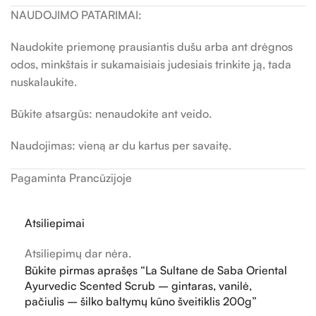
NAUDOJIMO PATARIMAI:
Naudokite priemonę prausiantis dušu arba ant drėgnos
odos, minkštais ir sukamaisiais judesiais trinkite ją, tada
nuskalaukite.
Būkite atsargūs: nenaudokite ant veido.
Naudojimas: vieną ar du kartus per savaitę.
Pagaminta Prancūzijoje
Atsiliepimai
Atsiliepimų dar nėra.
Būkite pirmas aprašęs “La Sultane de Saba Oriental
Ayurvedic Scented Scrub – gintaras, vanilė,
pačiulis – šilko baltymų kūno šveitiklis 200g”