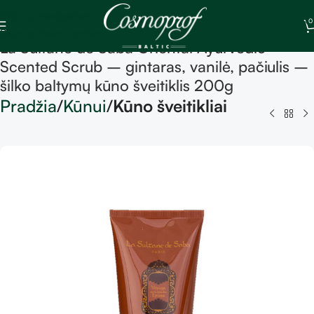
Skip to navigation
0
Skip to main content
La Sultane de Saba Oriental Ayurvedic
Scented Scrub – gintaras, vanilė, pačiulis –
šilko baltymų kūno šveitiklis 200g
Pradžia
Kūnui
Kūno šveitikliai