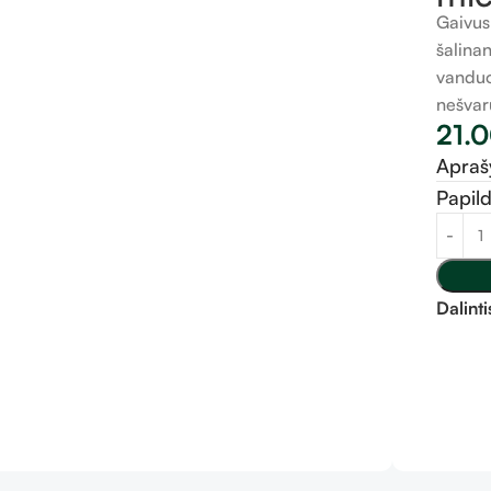
Gaivus
šalinan
vanduo
nešvar
21.
Apra
Papil
Dalinti