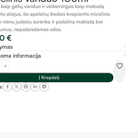
 kaip gėlių vanduo ir veiksmingas kaip makiažą
tis aliejus, šis apelsinų žiedais kvepiantis micelinis
 vienu judesiu surenka ir pašalina makiažą bei
umus, nepažeisdamas odos.
00
€
šymas
doma informacija
Į Krepšelį
s: