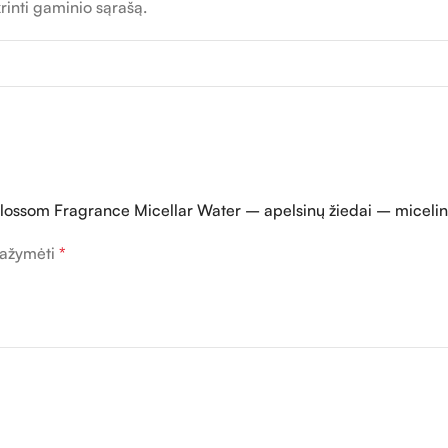
rinti gaminio sąrašą.
lossom Fragrance Micellar Water – apelsinų žiedai – miceli
 pažymėti
*