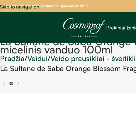
emokamas pristatymas perkant daugiau nei už 50
Skip to navigation
€!
Skip to main content
Prekiniai ženk
La Sultane de Saba Orange 
micelinis vanduo 100ml
Pradžia
Veidui
Veido prausikliai - šveitikli
La Sultane de Saba Orange Blossom Frag