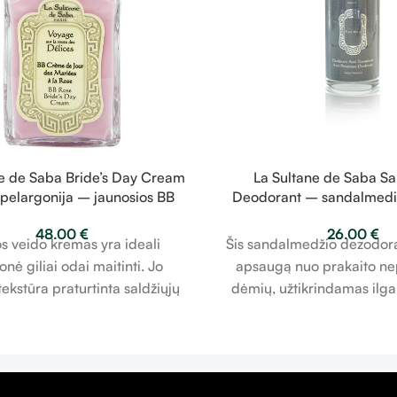
ne de Saba Bride’s Day Cream
La Sultane de Saba S
 pelargonija – jaunosios BB
Deodorant – sandalmedis
kremas 100ml
dezodorantas 5
48.00
€
26.00
€
s veido kremas yra ideali
Šis sandalmedžio dezodora
nė giliai odai maitinti. Jo
apsaugą nuo prakaito n
tekstūra praturtinta saldžiųjų
dėmių, užtikrindamas ilgal
liejumi ir taukmedžio sviestu.
ubtilų ir malonų rožių aromatą.
mas (Blemish Balm) yra skirtas
veido odos trūkumus, išlyginti