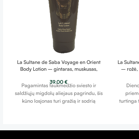
La Sultane de Saba Voyage en Orient
La Sulta
Body Lotion – gintaras, muskusas,
– rožė,
santalmedis – kūno losjonas 200ml
39.00
€
Pagamintas taukmedžio sviesto ir
Dieno
saldžiųjų migdolų aliejaus pagrindu, šis
priemo
kūno losjonas turi gražią ir sodrią
turtinga 
tekstūrą, užtikrinančią ilgalaikę
migdolų a
hidrataciją *, o oda išlieka švelniai
Jis turi s
parfumuota.* Viršutinių epidermio
Šis BB kre
sluoksnių hidratacija
padengti 