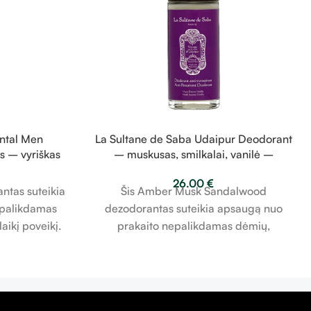
antal Men
La Sultane de Saba Udaipur Deodorant
 – vyriškas
– muskusas, smilkalai, vanilė –
0ml
dezodorantas 50ml
26.00
€
ntas suteikia
Šis Amber Musk Sandalwood
epalikdamas
dezodorantas suteikia apsaugą nuo
aikį poveikį.
prakaito nepalikdamas dėmių,
užtikrindamas ilgalaikį poveikį.