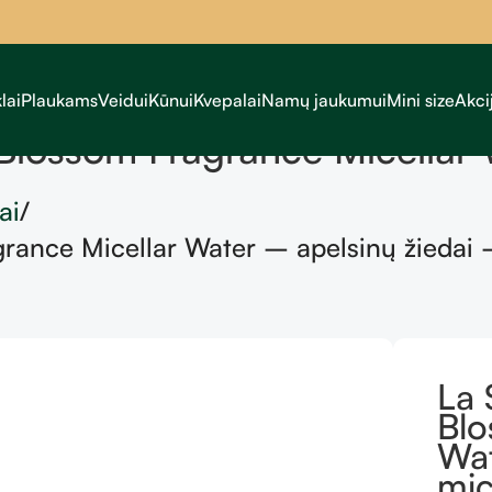
lai
Plaukams
Veidui
Kūnui
Kvepalai
Namų jaukumui
Mini size
Akci
Blossom Fragrance Micellar 
ai
rance Micellar Water – apelsinų žiedai
La 
Blo
Wat
mic