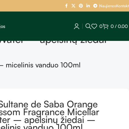
Naujienos
Kontakt
jos
0
0
/
0.00
Water – apelsinų žiedai –
 – micelinis vanduo 100ml
Sultane de Saba Orange
ssom Fragrance Micellar
er – apelsinų žiedai –
elinis vanduo 100ml