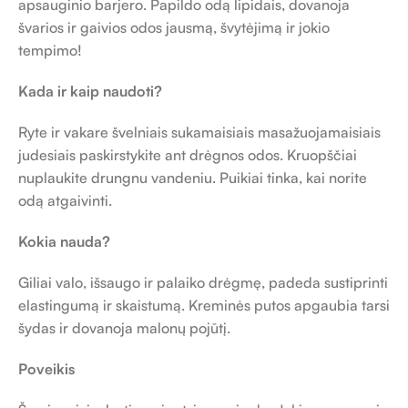
apsauginio barjero. Papildo odą lipidais, dovanoja
švarios ir gaivios odos jausmą, švytėjimą ir jokio
tempimo!
Kada ir kaip naudoti?
Ryte ir vakare švelniais sukamaisiais masažuojamaisiais
judesiais paskirstykite ant drėgnos odos. Kruopščiai
nuplaukite drungnu vandeniu. Puikiai tinka, kai norite
odą atgaivinti.
Kokia nauda?
Giliai valo, išsaugo ir palaiko drėgmę, padeda sustiprinti
elastingumą ir skaistumą. Kreminės putos apgaubia tarsi
šydas ir dovanoja malonų pojūtį.
Poveikis