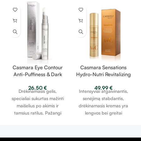
Casmara Eye Contour
Casmara Sensations
Anti-Puffiness & Dark
Hydro-Nutri Revitalizing
Circles – gelis akių
Cream – gaivinantis,
26.50
€
49.99
€
zonai nuo paburkimo ir
maitinantis kremas 50
Drėkinamasis gelis,
Intensyviai atgaivinantis,
tamsių ratilų 15 ml
ml
specialiai sukurtas mažinti
senėjimą stabdantis,
maišelius po akimis ir
drėkinamasis kremas yra
tamsius ratilus. Pažangi
lengvos bei greitai
formulė, padedanti
įsigeriančios tekstūros.
sumažinti patinusius
Efektyviai įsiskverbimia
maišelius po akimis,
biologiškai prieinami