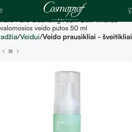
Skip to navigation
0
Skip to main content
Rare Paris Cleansing Foam Elixir Intense –
valomosios veido putos 50 ml
radžia
Veidui
Veido prausikliai - šveitikliai