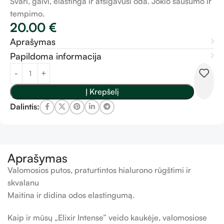
Švari, gaivi, elastinga ir atsigavusi oda. Jokio sausumo ir
tempimo.
20.00
€
Aprašymas
Papildoma informacija
Į Krepšelį
Dalintis:
Aprašymas
Valomosios putos, praturtintos hialurono rūgštimi ir
skvalanu
Maitina ir didina odos elastingumą.
Kaip ir mūsų „Elixir Intense” veido kaukėje, valomosiose