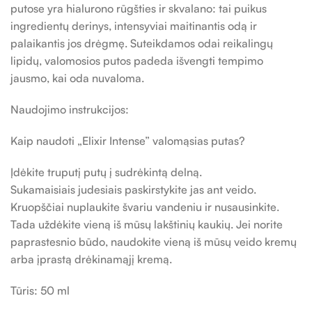
putose yra hialurono rūgšties ir skvalano: tai puikus
ingredientų derinys, intensyviai maitinantis odą ir
palaikantis jos drėgmę. Suteikdamos odai reikalingų
lipidų, valomosios putos padeda išvengti tempimo
jausmo, kai oda nuvaloma.
Naudojimo instrukcijos:
Kaip naudoti „Elixir Intense” valomąsias putas?
Įdėkite truputį putų į sudrėkintą delną.
Sukamaisiais judesiais paskirstykite jas ant veido.
Kruopščiai nuplaukite švariu vandeniu ir nusausinkite.
Tada uždėkite vieną iš mūsų lakštinių kaukių. Jei norite
paprastesnio būdo, naudokite vieną iš mūsų veido kremų
arba įprastą drėkinamąjį kremą.
Tūris: 50 ml