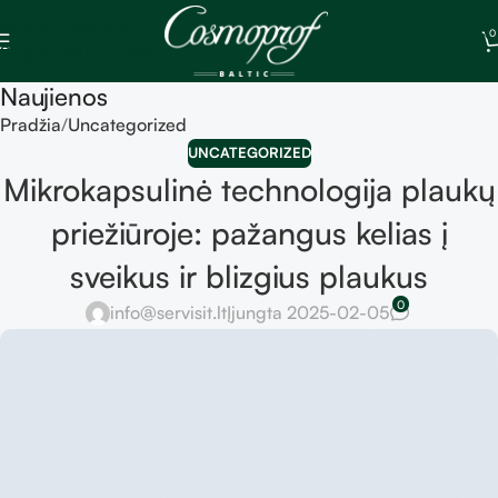
Skip to navigation
0
Skip to main content
Naujienos
Pradžia
Uncategorized
UNCATEGORIZED
Mikrokapsulinė technologija plaukų
priežiūroje: pažangus kelias į
sveikus ir blizgius plaukus
0
info@servisit.lt
Įjungta 2025-02-05