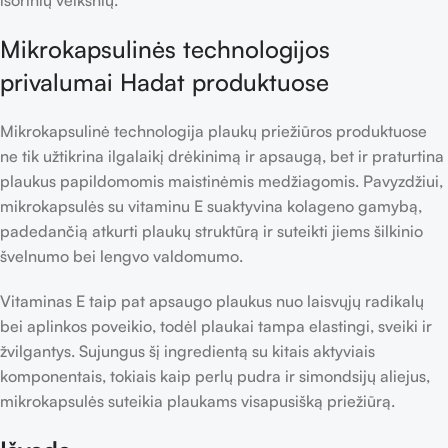
Mikrokapsulinės technologijos
privalumai Hadat produktuose
Mikrokapsulinė technologija plaukų priežiūros produktuose
ne tik užtikrina ilgalaikį drėkinimą ir apsaugą, bet ir praturtina
plaukus papildomomis maistinėmis medžiagomis. Pavyzdžiui,
mikrokapsulės su vitaminu E suaktyvina kolageno gamybą,
padedančią atkurti plaukų struktūrą ir suteikti jiems šilkinio
švelnumo bei lengvo valdomumo.
Vitaminas E taip pat apsaugo plaukus nuo laisvųjų radikalų
bei aplinkos poveikio, todėl plaukai tampa elastingi, sveiki ir
žvilgantys. Sujungus šį ingredientą su kitais aktyviais
komponentais, tokiais kaip perlų pudra ir simondsijų aliejus,
mikrokapsulės suteikia plaukams visapusišką priežiūrą.