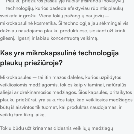
Plaukų priežiūros pasaulyje nuolat atsiranda inovatyvių
technologijų, kurios padeda efektyviau rūpintis plaukų
sveikata ir grožiu. Viena tokių pažangių naujovių –
mikrokapsulinė kosmetika. Ši technologija jau sėkmingai vis
dažniau naudojama plaukų produktuose, siekiant užtikrinti
gilesnį, ilgesnį ir labiau koncentruotą veikimą.
Kas yra mikrokapsulinė technologija
plaukų priežiūroje?
Mikrokapsulės – tai itin mažos dalelės, kurios užpildytos
veikliosiomis medžiagomis, tokios kaip vitaminai, natūralūs
aliejai ar drėkinamosios medžiagos. Šios kapsulės, pritaikytos
plaukų priežiūrai, yra sukurtos taip, kad veikliosios medžiagos
būtų išlaisvintos tik tuomet, kai produktas naudojamas, ir
veiktų tam tikrą laiką.
Tokiu būdu užtikrinamas didesnis veikliųjų medžiagų