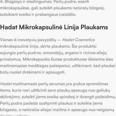
4. Blizgesys ir elastingumas: Perlų pudra, esanti
mikrokapsulėse, gali suteikti plaukams natūralų blizgesį,
suteikiant sveiko ir prabangaus įvaizdžio.
Hadat Mikrokapsulinė Linija Plaukams
Vienas iš inovatyvių pavyzdžių –
Hadat Cosmetics
mikrokapsulinė linija, skirta plaukams. Šie produktai
sujungia perlų pudros, simondsijų, argano ir ricinos aliejų
privalumus. Mikrokapsulės šiuose produktuose išlaisvina šias
maitinamąsias medžiagas palaipsniui, užtikrinant, kad plaukai
būtų nuolat drėkinami ir apsaugoti.
Hadat
maitinamasis perlų serumas yra puikus sprendimas
tiems, kurie nori užtikrinti savo plaukų apsaugą nuo galiukų
skilinėjimo, suteikti jiems sveiką spindesį ir išvengti pažeidimų.
Perlų pudra padeda sustiprinti plaukus ir suteikia jiems
blizgesio, o natūralūs aliejai maitina ir apsaugo nuo neigiamų
išorinių veiksnių.