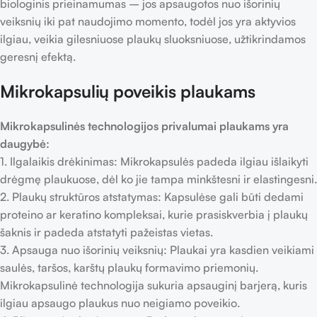
biologinis prieinamumas – jos apsaugotos nuo išorinių
veiksnių iki pat naudojimo momento, todėl jos yra aktyvios
ilgiau, veikia gilesniuose plaukų sluoksniuose, užtikrindamos
geresnį efektą.
Mikrokapsulių poveikis plaukams
Mikrokapsulinės technologijos privalumai plaukams yra
daugybė:
1. Ilgalaikis drėkinimas: Mikrokapsulės padeda ilgiau išlaikyti
drėgmę plaukuose, dėl ko jie tampa minkštesni ir elastingesni.
2. Plaukų struktūros atstatymas: Kapsulėse gali būti dedami
proteino ar keratino kompleksai, kurie prasiskverbia į plaukų
šaknis ir padeda atstatyti pažeistas vietas.
3. Apsauga nuo išorinių veiksnių: Plaukai yra kasdien veikiami
saulės, taršos, karštų plaukų formavimo priemonių.
Mikrokapsulinė technologija sukuria apsauginį barjerą, kuris
ilgiau apsaugo plaukus nuo neigiamo poveikio.