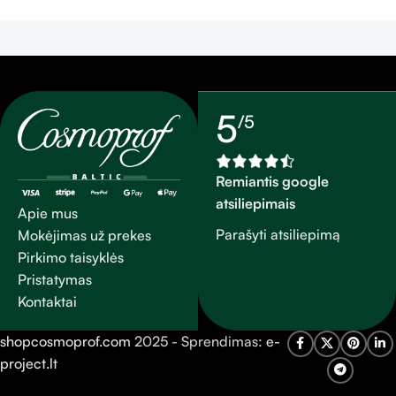
gyvybingumo ir spindesio.
negyvas odos ląsteles, tuo
Kaukės dėka oda įgauna
pačiu subtiliai kvepėdamas.
švytėjimo ir paslepiami
nedideli odos trūkumai, tuo
pat metu kaukė priduoda
odai žvalumo. Dėl vitamino
5
/5
A galimybių jis sustiprina
epidermį esant sąveikoje su
saulės spinduliais. Gausus
Remiantis google
beta karotino, jis apsaugo
atsiliepimais
nuo odos stangrumo
Apie mus
praradimo ir išlygina odą.
Parašyti atsiliepimą
Mokėjimas už prekes
Pirkimo taisyklės
Pristatymas
Kontaktai
shopcosmoprof.com
2025 - Sprendimas:
e-
project.lt