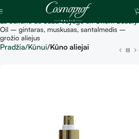
Skip to navigation
0
Skip to main content
La Sultane de Saba Voyage en Orient Beauty
Oil – gintaras, muskusas, santalmedis –
grožio aliejus
Pradžia
Kūnui
Kūno aliejai