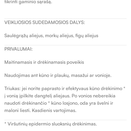
tikrinti gaminio sąrašą.
VEIKLIOSIOS SUDEDAMOSIOS DALYS:
Saulėgrąžų aliejus, morkų aliejus, figų aliejus
PRIVALUMAI:
Maitinamasis ir drėkinamasis poveikis
Naudojimas ant kūno ir plaukų, masažui ar vonioje.
Triukas: jei norite paprasto ir efektyvaus kūno drėkinimo *
į vonią įpilkite dangtelį aliejaus. Po vonios nebereikia
naudoti drėkinančio * kūno losjono, oda yra švelni ir
maloni liesti. Kasdienis vartojimas.
* Viršutinių epidermio sluoksnių drėkinimas.