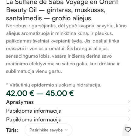
La Sultane de Saba Voyage en Orient
Beauty Oil – gintaras, muskusas,
santalmedis – grožio aliejus
Neriebus ir garsėjantis, dėl ypač kvapnių savybių, kūno
aliejus aromatizuoja ir minkština kūną, ir plaukus,
palikdamas švelniai kvepiantį šydą. Jis idealiai tinka
masažui ir vonios aromatui. Šis brangus aliejus,
sensacingumo lobis, vasarą ir žiemą derina savo
maitinimo efektyvumą su satino galia, kuri drėkina ir
sublimatuoja vienu gestu.
* Viršutinių epidermio sluoksnių hidratacija.
42.00
€
–
45.00
€
Aprašymas
Papildoma informacija
Papildoma informacija
Tūris