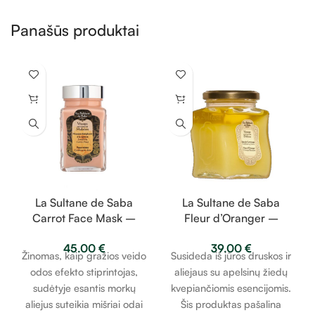
Panašūs produktai
La Sultane de Saba
La Sultane de Saba
Carrot Face Mask –
Fleur d’Oranger –
energizuojantis kaukė su
Orange Blossom
45.00
€
39.00
€
morkomis 100ml
Exfoliating Salts –
Žinomas, kaip gražios veido
Susideda iš jūros druskos ir
apelsinų žiedai –
odos efekto stiprintojas,
aliejaus su apelsinų žiedų
druskos šveitiklis 300g
sudėtyje esantis morkų
kvepiančiomis esencijomis.
aliejus suteikia mišriai odai
Šis produktas pašalina