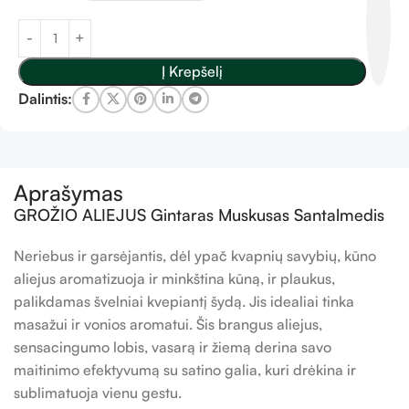
Į Krepšelį
Dalintis:
Aprašymas
GROŽIO ALIEJUS Gintaras Muskusas Santalmedis
Neriebus ir garsėjantis, dėl ypač kvapnių savybių, kūno
aliejus aromatizuoja ir minkština kūną, ir plaukus,
palikdamas švelniai kvepiantį šydą. Jis idealiai tinka
masažui ir vonios aromatui. Šis brangus aliejus,
sensacingumo lobis, vasarą ir žiemą derina savo
maitinimo efektyvumą su satino galia, kuri drėkina ir
sublimatuoja vienu gestu.