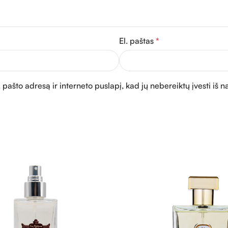
El. paštas
*
 pašto adresą ir interneto puslapį, kad jų nebereiktų įvesti iš n