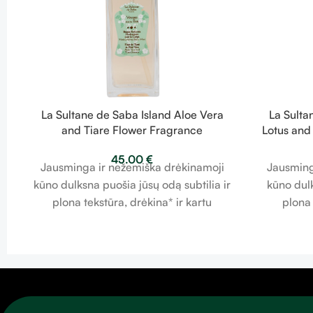
La Sultane de Saba Island Aloe Vera
La Sulta
and Tiare Flower Fragrance
Lotus and
Moisturizing Mist – alavijas ir tiaros
– lot
45.00
€
žiedai – drėkinamoji dulksna 200 ml
dėk
Jausminga ir nežemiška drėkinamoji
Jausming
kūno dulksna puošia jūsų odą subtilia ir
kūno dul
plona tekstūra, drėkina* ir kartu
plona 
kvepina. Kūnas atgauna švelnią ir
neapsak
gaivią tekstūrą. Kūno dulksna
švelnią ir
akimirksniu suteikia geros savijautos ir
akimirksn
gaivumo pojūtį ir nukelia jus į
gaivu
hipnotizuojančią "La Sultane de Saba"
hipnotizu
visatą.* drėkina viršutinius epidermio
visatą.* 