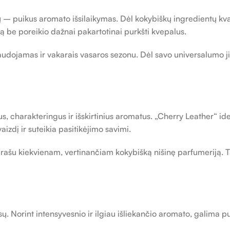
 puikus aromato išsilaikymas. Dėl kokybiškų ingredientų kvapas
ą be poreikio dažnai pakartotinai purkšti kvepalus.
 naudojamas ir vakarais vasaros sezonu. Dėl savo universalumo 
s, charakteringus ir išskirtinius aromatus. „Cherry Leather“ idea
izdį ir suteikia pasitikėjimo savimi.
 parašu kiekvienam, vertinančiam kokybišką nišinę parfumeriją. 
ų. Norint intensyvesnio ir ilgiau išliekančio aromato, galima pu