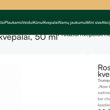
lai
Plaukams
Veidui
Kūnui
Kvepalai
Namų jaukumui
Mini size
Akci
Pradžia
Kvepalai
Ro
kvepalai, 50 ml
Ros
kve
Trumpa
„Rose K
sodrio
bei cha
kasdie