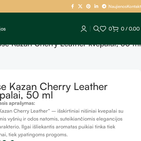
Naujienos
Kontakt
jos
0
0
/
0.00
se Kazan Cherry Leather kvepalai, 50 ml
e Kazan Cherry Leather
palai, 50 ml
sis aprašymas:
azan Cherry Leather“ – išskirtiniai nišiniai kvepalai su
mis vyšnių ir odos natomis, suteikiančiomis elegancijos
rakterio. Ilgai išliekantis aromatas puikiai tinka tiek
nai, tiek ypatingoms progoms.