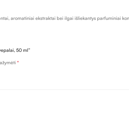
tai, aromatiniai ekstraktai bei ilgai išliekantys parfuminiai ko
epalai, 50 ml”
 pažymėti
*