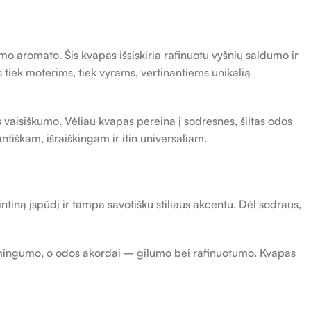
o aromato. Šis kvapas išsiskiria rafinuotu vyšnių saldumo ir
tiek moterims, tiek vyrams, vertinantiems unikalią
s vaisiškumo. Vėliau kvapas pereina į sodresnes, šiltas odos
antiškam, išraiškingam ir itin universaliam.
mintiną įspūdį ir tampa savotišku stiliaus akcentu. Dėl sodraus,
aismingumo, o odos akordai – gilumo bei rafinuotumo. Kvapas