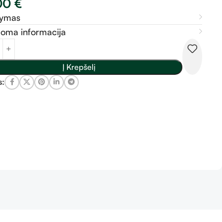
00
€
šymas
doma informacija
Į Krepšelį
s: