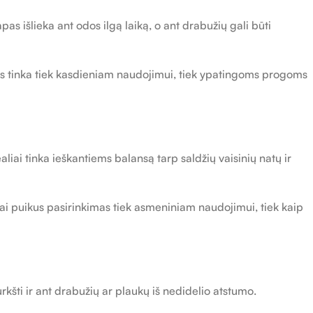
 išlieka ant odos ilgą laiką, o ant drabužių gali būti
jis tinka tiek kasdieniam naudojimui, tiek ypatingoms progoms
liai tinka ieškantiems balansą tarp saldžių vaisinių natų ir
Tai puikus pasirinkimas tiek asmeniniam naudojimui, tiek kaip
rkšti ir ant drabužių ar plaukų iš nedidelio atstumo.