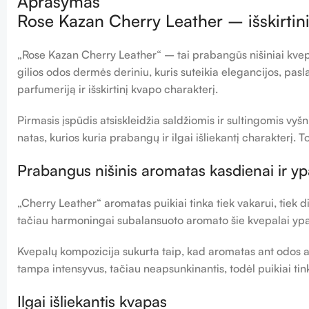
Aprašymas
Rose Kazan Cherry Leather – išskirtini
„Rose Kazan Cherry Leather“ – tai prabangūs nišiniai kvepa
gilios odos dermės deriniu, kuris suteikia elegancijos, pa
parfumeriją ir išskirtinį kvapo charakterį.
Pirmasis įspūdis atsiskleidžia saldžiomis ir sultingomis vy
natas, kurios kuria prabangų ir ilgai išliekantį charakterį. 
Prabangus nišinis aromatas kasdienai ir 
„Cherry Leather“ aromatas puikiai tinka tiek vakarui, tiek di
tačiau harmoningai subalansuoto aromato šie kvepalai ypa
Kvepalų kompozicija sukurta taip, kad aromatas ant odos at
tampa intensyvus, tačiau neapsunkinantis, todėl puikiai tink
Ilgai išliekantis kvapas