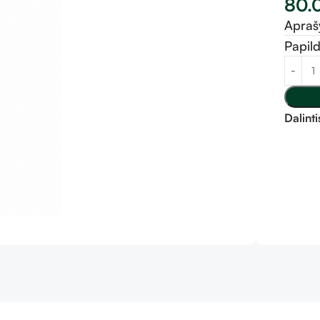
80.
Apra
Papil
Dalinti