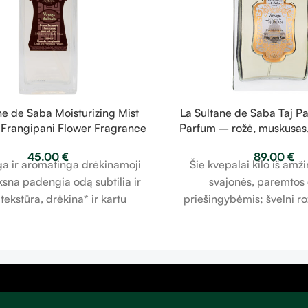
ne de Saba Moisturizing Mist
La Sultane de Saba Taj P
 Frangipani Flower Fragrance
Parfum – rožė, muskusas,
osas, frangipanių gėlės –
kvepalai 100m
45.00
€
89.00
€
inamoji dulksna 200 ml
a ir aromatinga drėkinamoji
Šie kvepalai kilo iš amž
ksna padengia odą subtilia ir
svajonės, paremtos
tekstūra, drėkina* ir kartu
priešingybėmis; švelni rož
omai kvepia. Kūnas įgauna
muskusas. Kūnas apg
 gaivią tekstūrą. Kūno dulksna
jausmingais ir brangiai
iu suteikia geros savijautos ir
paliekant užburiantį pė
mo pojūtį ir nukelia jus į
ojančią „La Sultane de Saba“
drėkina viršutinius epidermio