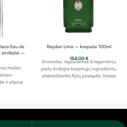
alace Eau de
Raydan Lima – kvepalai 100ml
 smilkalai –
154.00
€
l
Aromatas, išgaunamas iš legendinių
inos meilės
pietų Arabijos kvapniųjų ingradientų,
 dviem
atskleidžiantis Rytų paslaptis. Unisex
ė ir stiprus
Sudėtis
aubiamas
Viršutinė nata: frankincensas, mira,
s kvapais,
rožinis pipiras Širdies nata: pačiulis,
dsaką ...
rožė, jazminas Bazinė nata: gintaras,
muskusas, žemės natos, medžių
samanos