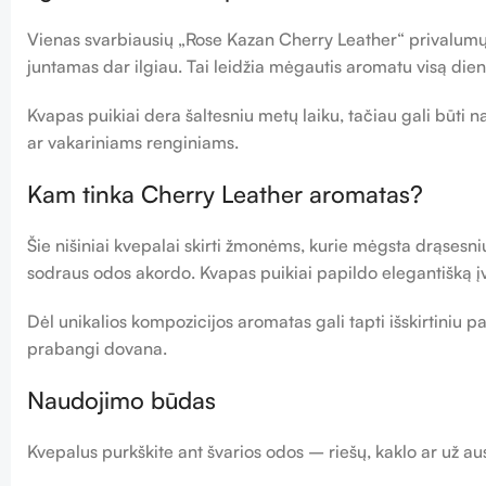
Vienas svarbiausių „Rose Kazan Cherry Leather“ privalumų –
juntamas dar ilgiau. Tai leidžia mėgautis aromatu visą dien
Kvapas puikiai dera šaltesniu metų laiku, tačiau gali būti
ar vakariniams renginiams.
Kam tinka Cherry Leather aromatas?
Šie nišiniai kvepalai skirti žmonėms, kurie mėgsta drąsesniu
sodraus odos akordo. Kvapas puikiai papildo elegantišką įva
Dėl unikalios kompozicijos aromatas gali tapti išskirtiniu
prabangi dovana.
Naudojimo būdas
Kvepalus purkškite ant švarios odos – riešų, kaklo ar už aus