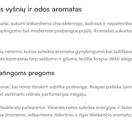
s vyšnių ir odos aromatas
lai, sukurti ieškantiems charakteringo, sodraus ir nepamirštam
slaptingumo bei modernios prabangos pojūtį. Aromatas sukurtas 
šnių natomis, kurios suteikia aromatui gyvybingumo bei subtilau
Toks kontrastas tarp saldumo ir gilumo leidžia kvapui išlikti eleg
ypatingoms progoms
enai, kai norisi išsiskirti subtilia prabanga. Kvapas palieka įsi
č vertinami nišinės parfumerijos mėgėjų.
siskleistų palaipsniui. Vaisinės natos suteikia energijos ir ž
a žmonėms, ieškantiems išskirtinio ir ilgai išliekančio aromato.