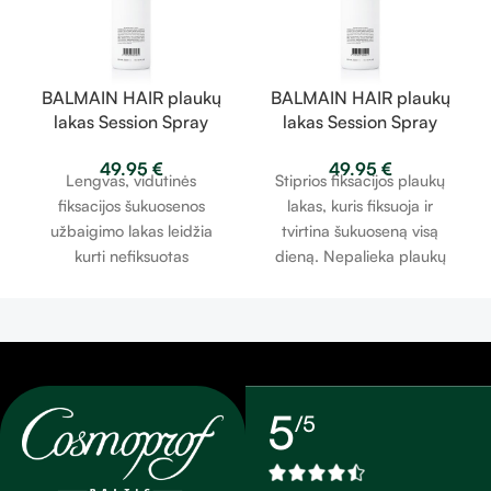
BALMAIN HAIR plaukų
BALMAIN HAIR plaukų
lakas Session Spray
lakas Session Spray
Medium 300ml
Strong 300ml
49.95
€
49.95
€
Lengvas, vidutinės
Stiprios fiksacijos plaukų
fiksacijos šukuosenos
lakas, kuris fiksuoja ir
užbaigimo lakas leidžia
tvirtina šukuoseną visą
kurti nefiksuotas
dieną. Nepalieka plaukų
šukuosenas. Jis padeda
drėgnų ir sunkių. Lengvai
išlaikyti plaukų elastingumą
išsiplauna. Atsparus
ir judrumą, kartu
dfėgmei. Akimirksniu
suteikdamas ilgalaikę
suteikia blizgesio bei
fiksaciją. Purškiamas lakas
apimties. Su apsauga nuo
yra atsparus drėgmei,
UV spindulių. Šilko baltymai
5
/5
lengvai iššukuojamas ir turi
ir argano aliejus palaiko
apsaugą nuo UV spindulių.
optimalų drėgmės lygį
Šilko proteinas ir argano
plaukuose, atkuria ir