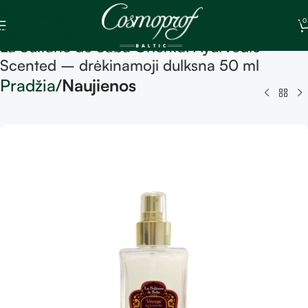
Skip to navigation
0
Skip to main content
La Sultane de Saba Oriental Ayurvedic
Scented – drėkinamoji dulksna 50 ml
Pradžia
Naujienos