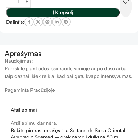
Į Krepšelį
Dalintis:
Aprašymas
Naudojimas:
Purkškite jį ant odos išsimaudę vonioje ar po dušu arba
taip dažnai, kiek reikia, kad pailgėtų kvapo intensyvumas.
Pagaminta Pracūzijoje
Atsiliepimai
Atsiliepimų dar nėra.
Būkite pirmas aprašęs “La Sultane de Saba Oriental
Ayurvedic Scented – drėkinamoji dulksna 50 ml”