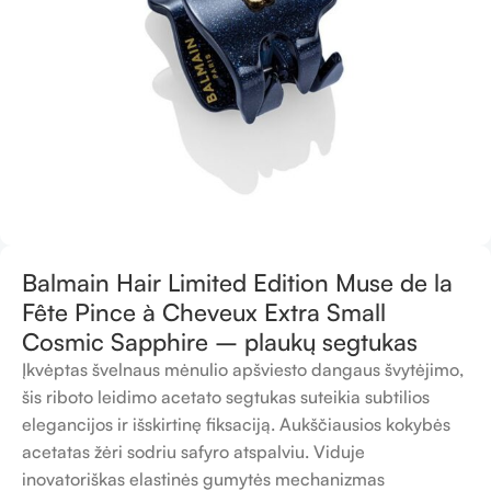
Balmain Hair Limited Edition Muse de la
Fête Pince à Cheveux Extra Small
Cosmic Sapphire – plaukų segtukas
Įkvėptas švelnaus mėnulio apšviesto dangaus švytėjimo,
šis riboto leidimo acetato segtukas suteikia subtilios
elegancijos ir išskirtinę fiksaciją. Aukščiausios kokybės
acetatas žėri sodriu safyro atspalviu. Viduje
inovatoriškas elastinės gumytės mechanizmas