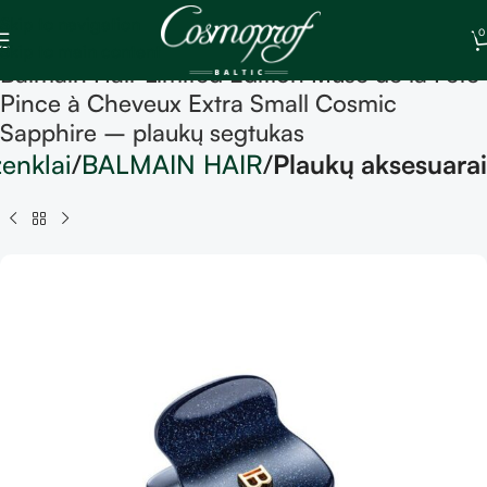
Skip to navigation
0
Skip to main content
Balmain Hair Limited Edition Muse de la Fête
Pince à Cheveux Extra Small Cosmic
Sapphire – plaukų segtukas
ženklai
BALMAIN HAIR
Plaukų aksesuarai