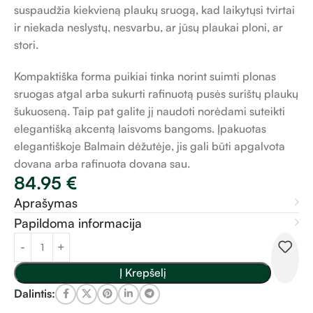
suspaudžia kiekvieną plaukų sruogą, kad laikytųsi tvirtai
ir niekada neslystų, nesvarbu, ar jūsų plaukai ploni, ar
stori.
Kompaktiška forma puikiai tinka norint suimti plonas
sruogas atgal arba sukurti rafinuotą pusės surištų plaukų
šukuoseną. Taip pat galite jį naudoti norėdami suteikti
elegantišką akcentą laisvoms bangoms. Įpakuotas
elegantiškoje Balmain dėžutėje, jis gali būti apgalvota
dovana arba rafinuota dovana sau.
84.95
€
Aprašymas
Papildoma informacija
Į Krepšelį
Dalintis: