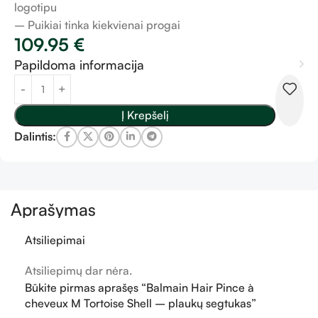
logotipu
– Puikiai tinka kiekvienai progai
109.95
€
Papildoma informacija
Į Krepšelį
Dalintis:
Aprašymas
Atsiliepimai
Atsiliepimų dar nėra.
Būkite pirmas aprašęs “Balmain Hair Pince à
cheveux M Tortoise Shell – plaukų segtukas”