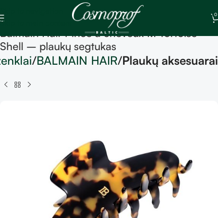
Skip to navigation
0
Skip to main content
Balmain Hair Pince à cheveux M Tortoise
Shell – plaukų segtukas
ženklai
BALMAIN HAIR
Plaukų aksesuarai