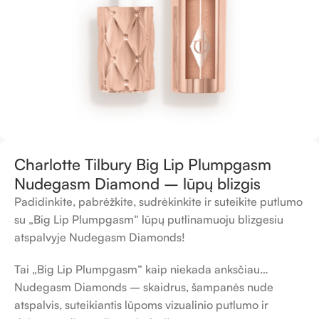
Charlotte Tilbury Big Lip Plumpgasm
Nudegasm Diamond – lūpų blizgis
Padidinkite, pabrėžkite, sudrėkinkite ir suteikite putlumo
su „Big Lip Plumpgasm“ lūpų putlinamuoju blizgesiu
atspalvyje Nudegasm Diamonds!
Tai „Big Lip Plumpgasm“ kaip niekada anksčiau…
Nudegasm Diamonds – skaidrus, šampanės nude
atspalvis, suteikiantis lūpoms vizualinio putlumo ir