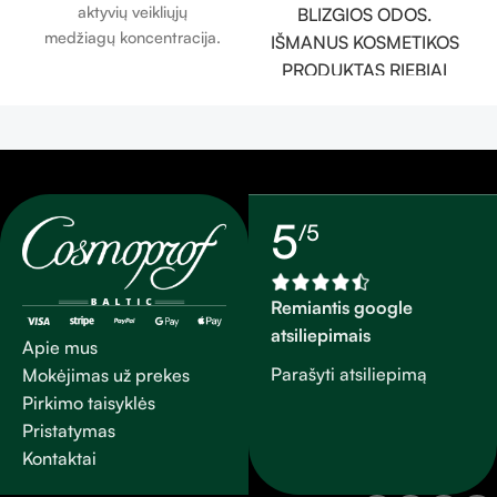
aktyvių veikliųjų
BLIZGIOS ODOS.
medžiagų koncentracija.
IŠMANUS KOSMETIKOS
PRODUKTAS RIEBIAI
ODAI IR BLIZGIOMS
SRITIMS.
Matinį poveikį suteikiantis,
švelnios ir lengvos tekstūros
jauninantis kremas.
5
/5
Remiantis google
atsiliepimais
Apie mus
Parašyti atsiliepimą
Mokėjimas už prekes
Pirkimo taisyklės
Pristatymas
Kontaktai