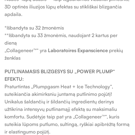
3D optinės iliuzijos lūpų efektas su stikliškai blizgančia
apdaila.
*Išbandyta su 32 žmonėmis
**Išbandyta su 33 žmonėmis, naudojant 2 kartus per
dieną
„Collageneer™“ yra
Laboratoires Expanscience
prekių
ženklas
PUTLINAMASIS BLIZGESYS SU „POWER PLUMP“
EFEKTU:
Praturtintas „Plumpgasm Heat + Ice Technology“,
suteikiančia akimirksniu juntamą putlinimo pojūtį!
Unikalus šaldančių ir šildančių ingredientų derinys
užtikrina intensyvų putlinamąjį efektą su maksimaliu
komfortu. Sudėtyje taip pat yra „Collageneer™“, kuris
suteikia lūpoms putlumo, sultingą, ryškiai apibrėžtą formą
ir elastingumo pojūtį.