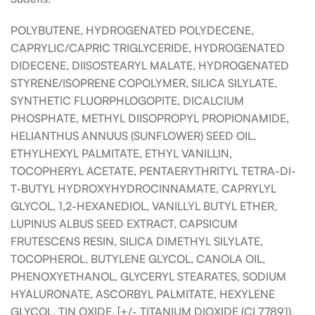
POLYBUTENE, HYDROGENATED POLYDECENE,
CAPRYLIC/CAPRIC TRIGLYCERIDE, HYDROGENATED
DIDECENE, DIISOSTEARYL MALATE, HYDROGENATED
STYRENE/ISOPRENE COPOLYMER, SILICA SILYLATE,
SYNTHETIC FLUORPHLOGOPITE, DICALCIUM
PHOSPHATE, METHYL DIISOPROPYL PROPIONAMIDE,
HELIANTHUS ANNUUS (SUNFLOWER) SEED OIL,
ETHYLHEXYL PALMITATE, ETHYL VANILLIN,
TOCOPHERYL ACETATE, PENTAERYTHRITYL TETRA-DI-
T-BUTYL HYDROXYHYDROCINNAMATE, CAPRYLYL
GLYCOL, 1,2-HEXANEDIOL, VANILLYL BUTYL ETHER,
LUPINUS ALBUS SEED EXTRACT, CAPSICUM
FRUTESCENS RESIN, SILICA DIMETHYL SILYLATE,
TOCOPHEROL, BUTYLENE GLYCOL, CANOLA OIL,
PHENOXYETHANOL, GLYCERYL STEARATES, SODIUM
HYALURONATE, ASCORBYL PALMITATE, HEXYLENE
GLYCOL, TIN OXIDE, [+/- TITANIUM DIOXIDE (CI 77891),