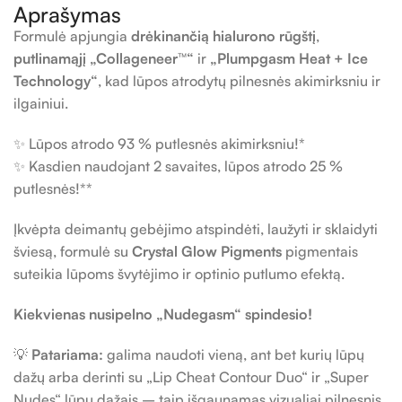
Aprašymas
Formulė apjungia
drėkinančią hialurono rūgštį
,
putlinamąjį „Collageneer™“
ir
„Plumpgasm Heat + Ice
Technology“
, kad lūpos atrodytų pilnesnės akimirksniu ir
ilgainiui.
✨ Lūpos atrodo 93 % putlesnės akimirksniu!*
✨ Kasdien naudojant 2 savaites, lūpos atrodo 25 %
putlesnės!**
Įkvėpta deimantų gebėjimo atspindėti, laužyti ir sklaidyti
šviesą, formulė su
Crystal Glow Pigments
pigmentais
suteikia lūpoms švytėjimo ir optinio putlumo efektą.
Kiekvienas nusipelno „Nudegasm“ spindesio!
💡
Patariama:
galima naudoti vieną, ant bet kurių lūpų
dažų arba derinti su „Lip Cheat Contour Duo“ ir „Super
Nudes“ lūpų dažais – taip išgaunamas vizualiai pilnesnis,