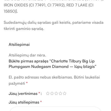
IRON OXIDES (CI 77491, CI 77492), RED 7 LAKE (CI
15850)].
Sudedamųjų dalių sąrašas gali keistis, patariame visada
tikrinti gaminio sąrašą.
Atsiliepimai
Atsiliepimų dar nėra.
Būkite pirmas aprašęs “Charlotte Tilbury Big Lip
Plumpgasm Nudegasm Diamond – lūpų blizgis”
El. pašto adresas nebus skelbiamas.
Būtini laukeliai
pažymėti
*
Jūsų įvertinimas
*
Jūsų atsiliepimas
*