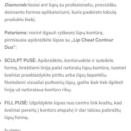
Diamonds
tiesiai ant lūpų su profesionaliu, precizišku
deimanto formos aplikatoriumi, kuris paskirsto tobulą
produkto kiekį.
Patariama:
norint išgauti ryškesnį lūpų kontūrą,
pirmiausia apibrėžkite lūpas su
„Lip Cheat Contour
Duo“
:
SCULPT PUSĖ:
Apibrėžkite, kontūruokite ir suteikite
formą, brėždami liniją palei natūralų lūpų kontūrą, tuomet
švelniai prasklaidykite pirštu arba lūpų šepetėliu.
Norėdami vizualiai putlesnių lūpų, galite šiek tiek išplėsti
liniją už natūralaus kontūro ribų.
FILL PUSĖ:
Užpildykite lūpas nuo centro link kraštų, kad
švelniai pereitų į kontūro atspalvį ir dar labiau pabrėžtų
lūpų formą.
Sudėtis: