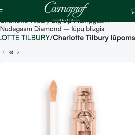
Skip to navigation
0
Skip to main content
Charlotte Tilbury Big Lip Plumpgasm
Nudegasm Diamond – lūpų blizgis
OTTE TILBURY
Charlotte Tilbury lūpoms