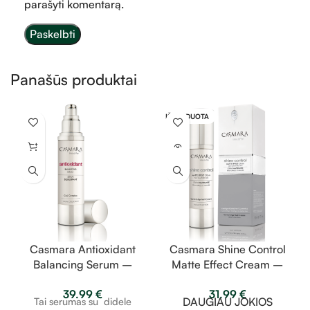
parašyti komentarą.
Panašūs produktai
IŠPARDUOTA
Casmara Antioxidant
Casmara Shine Control
Balancing Serum –
Matte Effect Cream –
antioksidantinis,
matinį efektą suteikiantis
39.99
€
31.99
€
balansuojantis serumas
jauninantis kremas 50
Tai serumas su didele
DAUGIAU JOKIOS
50ml
ml