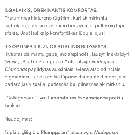
ILGALAIKIS, DRĖKINANTIS KOMFORTAS:
Praturtintas hialurono rūgštimi, kuri akimirksniu
sudrėkina, suteikia švelnumo bei vizualiai putlesnių lūpų
efektą. Jaučiasi kaip komfortiškas lūpų aliejus!
3D OPTINĖS ILIUZIJOS STIKLINIS BLIZGESYS:
Įkvėptas deimantų gebėjimo atspindėti, laužyti ir sklaidyti
šviesą, „Big Lip Plumpgasm“ atspalvyje
Nudegasm
Diamonds
papildytas auksiniais, šviesą atspindinčiais
pigmentais, kurie suteikia lūpoms deimanto dimensiją ir
padaro jas vizualiai putlesnes bei pilnesnes akimirksniu.
„Collageneer™“ yra
Laboratoires Expanscience
prekių
ženklas.
Naudojimas:
Tepkite
„Big Lip Plumpgasm“ atspalvyje
Nudegasm