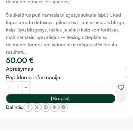
deimanto dimensijos spindesį!
Šis skaidrus putlinamasis blizgesys sukuria įspūdį, kad
lūpos atrodo didesnės, pilnesnės ir putlesnės. Jis blizga
kaip lūpų blizgesys, tačiau jaučiasi kaip komfortiškas,
maitinamasis lūpų aliejus – tiesiog užtepkite su
deimanto formos aplikatoriumi ir mėgaukitės tobulu
rezultatu.
50.00
€
Aprašymas
Papildoma informacija
Į Krepšelį
Dalintis: