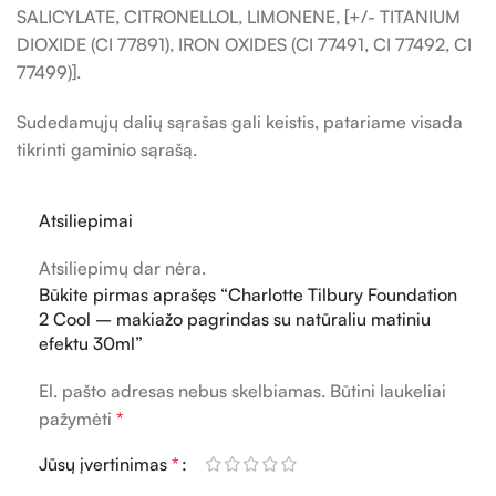
SALICYLATE, CITRONELLOL, LIMONENE, [+/- TITANIUM
DIOXIDE (CI 77891), IRON OXIDES (CI 77491, CI 77492, CI
77499)].
Sudedamųjų dalių sąrašas gali keistis, patariame visada
tikrinti gaminio sąrašą.
Atsiliepimai
Atsiliepimų dar nėra.
Būkite pirmas aprašęs “Charlotte Tilbury Foundation
2 Cool – makiažo pagrindas su natūraliu matiniu
efektu 30ml”
El. pašto adresas nebus skelbiamas.
Būtini laukeliai
pažymėti
*
Jūsų įvertinimas
*