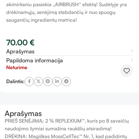
akimirksniu pasiekia „AIRBRUSH“ efektą! Sudėtyje yra
drėkinamųjų, senėjimą stabdančių ir nuo spuogų
saugančių ingredientų matrica!
70.00
€
Aprašymas
Papildoma informacija
Neturime
Dalintis:
Aprašymas
PRIEŠ SENĖJIMĄ: 2 % REPLEXIUM™, kuris po 8 savaičių
naudojimo žymiai sumažina raukšlių atsiradimą!
DRĖKINA: Magiškas MossCellTec™ Nr. 1, kad padidintų