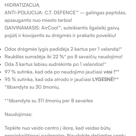
HIDRATIZACIJĄ
ANTI-POLIUCIJA: C.T. DEFENCE™ – galingas peptidas,
apsaugantis nuo miesto taršos!
GAIVINAMASIS: AirCool™, suteikiantis ilgalaikį gaivų
pojūtį ir kovojantis su drėgmės ir prakaito poveikiu!
Odos drėgmės lygis padidėja 2 kartus per 1 valandą!*
Raukšlės sumažėja iki 22 %* po 8 savaičių naudojimo!
Oda 3 kartus labiau sudrėkinta po 1 valandos!*
97 % sutinka, kad oda po naudojimo jaučiasi
vėsi !**
95 % sutinka, kad oda atrodo ir jaučiasi
LYGESNĖ!**
*Išbandyta su 30 žmonių.
**Išbandyta su 311 žmonių per 8 savaites
Naudojimas:
Tepkite nuo veido centro į išorę, kad veidas būtų
nepriekaištingai padengtas. Naudokite dešimties centų