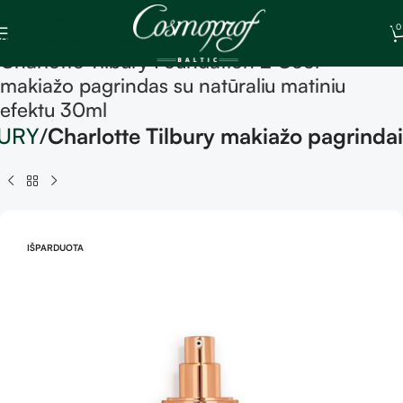
Skip to navigation
0
Skip to main content
Charlotte Tilbury Foundation 2 Cool –
makiažo pagrindas su natūraliu matiniu
efektu 30ml
BURY
Charlotte Tilbury makiažo pagrindai
IŠPARDUOTA