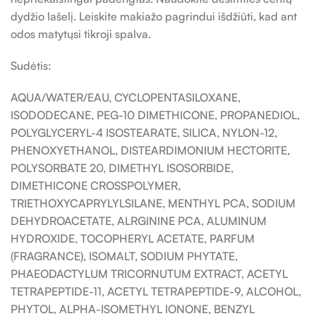
dydžio lašelį. Leiskite makiažo pagrindui išdžiūti, kad ant
odos matytųsi tikroji spalva.
Sudėtis:
AQUA/WATER/EAU, CYCLOPENTASILOXANE,
ISODODECANE, PEG-10 DIMETHICONE, PROPANEDIOL,
POLYGLYCERYL-4 ISOSTEARATE, SILICA, NYLON-12,
PHENOXYETHANOL, DISTEARDIMONIUM HECTORITE,
POLYSORBATE 20, DIMETHYL ISOSORBIDE,
DIMETHICONE CROSSPOLYMER,
TRIETHOXYCAPRYLYLSILANE, MENTHYL PCA, SODIUM
DEHYDROACETATE, ALRGININE PCA, ALUMINUM
HYDROXIDE, TOCOPHERYL ACETATE, PARFUM
(FRAGRANCE), ISOMALT, SODIUM PHYTATE,
PHAEODACTYLUM TRICORNUTUM EXTRACT, ACETYL
TETRAPEPTIDE-11, ACETYL TETRAPEPTIDE-9, ALCOHOL,
PHYTOL, ALPHA-ISOMETHYL IONONE, BENZYL