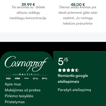
39.99
€
48.00
€
balansuojantis serumas
jaunosios BB kremas
Tai serumas su didele
Dienos veido kremas yra
50ml
100ml
aktyvių veikliųjų
ideali priemonė giliai odai
medžiagų koncentracija.
maitinti. Jo turtinga
tekstūra praturtinta
saldžiųjų migdolų aliejumi ir
taukmedžio sviestu. Jis turi
subtilų ir malonų rožių
aromatą. Šis BB kremas
(Blemish Balm) yra skirtas
padengti veido odos
5
/5
trūkumus, išlyginti odos
toną. Odos spalva tampa
lygi ir spindinti.
Remiantis google
atsiliepimais
Apie mus
Parašyti atsiliepimą
Mokėjimas už prekes
Pirkimo taisyklės
Pristatymas