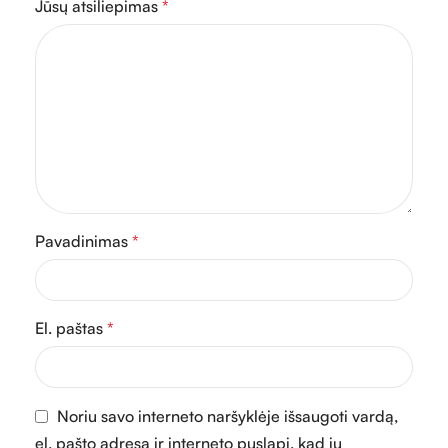
Jūsų atsiliepimas
*
Pavadinimas
*
El. paštas
*
Noriu savo interneto naršyklėje išsaugoti vardą,
el. pašto adresą ir interneto puslapį, kad jų