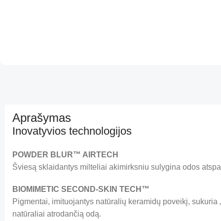
Aprašymas
Inovatyvios technologijos
POWDER BLUR™ AIRTECH
Šviesą sklaidantys milteliai akimirksniu sulygina odos atspal
BIOMIMETIC SECOND-SKIN TECH™
Pigmentai, imituojantys natūralių keramidų poveikį, sukuria
natūraliai atrodančią odą.