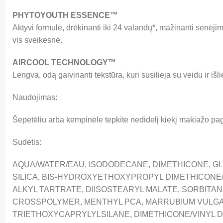
PHYTOYOUTH ESSENCE™
Aktyvi formulė, drėkinanti iki 24 valandų*, mažinanti senėj
vis sveikesnė.
AIRCOOL TECHNOLOGY™
Lengva, odą gaivinanti tekstūra, kuri susilieja su veidu ir iš
Naudojimas:
Šepetėliu arba kempinėle tepkite nedidelį kiekį makiažo pagri
Sudėtis:
AQUA/WATER/EAU, ISODODECANE, DIMETHICONE, GLY
SILICA, BIS-HYDROXYETHOXYPROPYL DIMETHICONE/
ALKYL TARTRATE, DIISOSTEARYL MALATE, SORBIT
CROSSPOLYMER, MENTHYL PCA, MARRUBIUM VULGAR
TRIETHOXYCAPRYLYLSILANE, DIMETHICONE/VINYL 