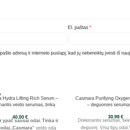
El. paštas
*
pašto adresą ir interneto puslapį, kad jų nebereiktų įvesti iš nau
A
 Hydra Lifting Rich Serum –
Casmara Purifying Oxyge
nantis veido serumas, tinka
– deguonies seruma
, išsausėjusiai veido odai, 50
30.99
€
40.00
€
ml
Drėkinantis serumas, tiek
r ypač sausai odai. Tinka ir
deguonį. Visų tipų odai
 odai.
„
Casmara“
veido odą