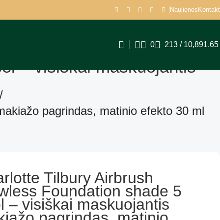
Naujienos
Kontakt
0
213
/
10,891.6
ol – visiškai maskuojantis
makiažo pagrindas, matinio efekto 30 ml
rlotte Tilbury Airbrush
wless Foundation shade 5
l – visiškai maskuojantis
iažo pagrindas, matinio