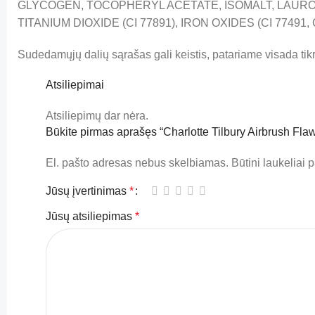
GLYCOGEN, TOCOPHERYL ACETATE, ISOMALT, LAUROY
TITANIUM DIOXIDE (CI 77891), IRON OXIDES (CI 77491, CI
Sudedamųjų dalių sąrašas gali keistis, patariame visada tikr
Atsiliepimai
Atsiliepimų dar nėra.
Būkite pirmas aprašęs “Charlotte Tilbury Airbrush Fla
El. pašto adresas nebus skelbiamas.
Būtini laukeliai
Jūsų įvertinimas
*
Jūsų atsiliepimas
*