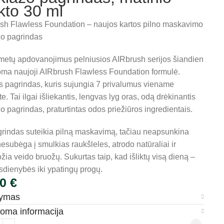
kto 30 ml
sh Flawless Foundation – naujos kartos pilno maskavimo
o pagrindas
metų apdovanojimus pelniusios AIRbrush serijos šiandien
toma naujoji AIRbrush Flawless Foundation formulė.
s pagrindas, kuris sujungia 7 privalumus viename
e. Tai ilgai išliekantis, lengvas lyg oras, odą drėkinantis
 pagrindas, praturtintas odos priežiūros ingredientais.
grindas suteikia pilną maskavimą, tačiau neapsunkina
esubėga į smulkias raukšleles, atrodo natūraliai ir
ia veido bruožų. Sukurtas taip, kad išliktų visą dieną –
sdienybės iki ypatingų progų.
00
€
šymas
doma informacija