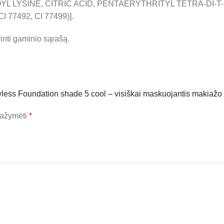
L LYSINE, CITRIC ACID, PENTAERYTHRITYL TETRA-DI-
 77492, CI 77499)].
inti gaminio sąrašą.
wless Foundation shade 5 cool – visiškai maskuojantis makiažo 
 pažymėti
*