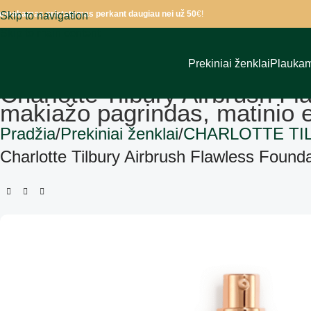
emokamas pristatymas perkant daugiau nei už 50
€!
Skip to navigation
Skip to main content
Prekiniai ženklai
Plauka
Charlotte Tilbury Airbrush F
makiažo pagrindas, matinio e
Pradžia
Prekiniai ženklai
CHARLOTTE TI
Charlotte Tilbury Airbrush Flawless Founda