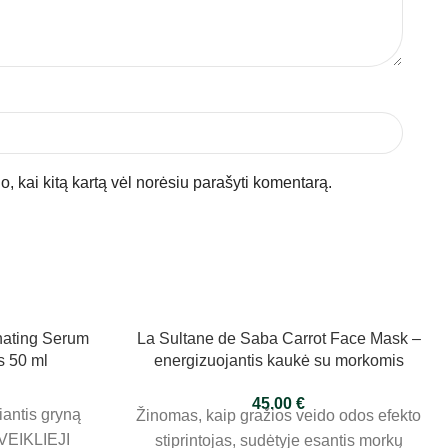
jo, kai kitą kartą vėl norėsiu parašyti komentarą.
nating Serum
La Sultane de Saba Carrot Face Mask –
s 50 ml
energizuojantis kaukė su morkomis
100ml
45.00
€
iantis gryną
Žinomas, kaip gražios veido odos efekto
.VEIKLIEJI
stiprintojas, sudėtyje esantis morkų