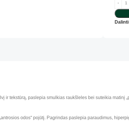
Dalinti
vį ir tekstūrą, paslepia smulkias raukšleles bei suteikia matinį „
 „antrosios odos“ pojūtį. Pagrindas paslepia paraudimus, hiperp