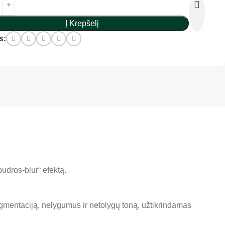
Į Krepšelį
s:
pudros-blur“ efektą.
igmentaciją, nelygumus ir netolygų toną, užtikrindamas