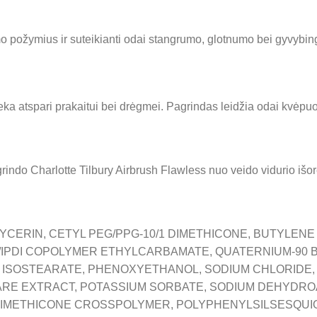
imo požymius ir suteikianti odai stangrumo, glotnumo bei gyvybi
lieka atspari prakaitui bei drėgmei. Pagrindas leidžia odai kvėpuo
ndo Charlotte Tilbury Airbrush Flawless nuo veido vidurio išorės
CERIN, CETYL PEG/PPG-10/1 DIMETHICONE, BUTYLENE
IPDI COPOLYMER ETHYLCARBAMATE, QUATERNIUM-90 BE
AN ISOSTEARATE, PHENOXYETHANOL, SODIUM CHLORID
E EXTRACT, POTASSIUM SORBATE, SODIUM DEHYDROAC
DIMETHICONE CROSSPOLYMER, POLYPHENYLSILSESQUIO