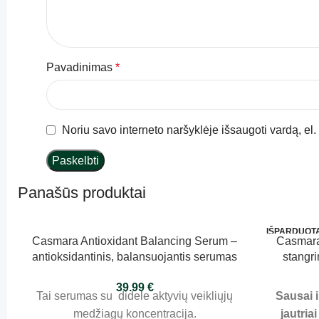
Pavadinimas
*
Noriu savo interneto naršyklėje išsaugoti vardą, el. 
Panašūs produktai
IŠPARDUOT
Casmara Antioxidant Balancing Serum –
Casmara
antioksidantinis, balansuojantis serumas
stangri
50ml
brandžiai
39.99
€
Tai serumas su didele aktyvių veikliųjų
Sausai i
medžiagų koncentracija.
jautriai