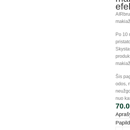
efe
AIRbru
makiaž
Po 10 
prista
Skysta
produkt
makiažo
Šis pa
odos, n
neužgož
nuo ka
70.
Apra
Papil