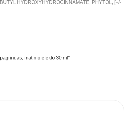
T-BUTYL HYDROXYHYDROCINNAMATE, PHYTOL, [+/-
pagrindas, matinio efekto 30 ml”