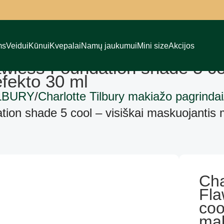
ms
Veidui
Kūnui
Kvepalai
Namų jaukumui
Mini size
Akcijos
lawless Foundation shade 5 co
fekto 30 ml
LBURY
Charlotte Tilbury makiažo pagrindai
tion shade 5 cool – visiškai maskuojantis 
Cha
Fla
coo
mak