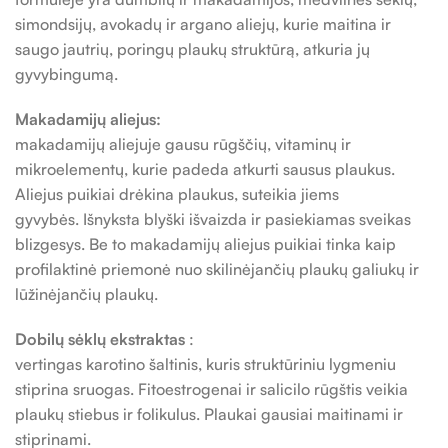
simondsijų, avokadų ir argano aliejų, kurie maitina ir
saugo jautrių, poringų plaukų struktūrą, atkuria jų
gyvybingumą.
Makadamijų aliejus:
makadamijų aliejuje gausu rūgščių, vitaminų ir
mikroelementų, kurie padeda atkurti sausus plaukus.
Aliejus puikiai drėkina plaukus, suteikia jiems
gyvybės. Išnyksta blyški išvaizda ir pasiekiamas sveikas
blizgesys. Be to makadamijų aliejus puikiai tinka kaip
profilaktinė priemonė nuo skilinėjančių plaukų galiukų ir
lūžinėjančių plaukų.
Dobilų sėklų ekstraktas
:
vertingas karotino šaltinis, kuris struktūriniu lygmeniu
stiprina sruogas. Fitoestrogenai ir salicilo rūgštis veikia
plaukų stiebus ir folikulus. Plaukai gausiai maitinami ir
stiprinami.