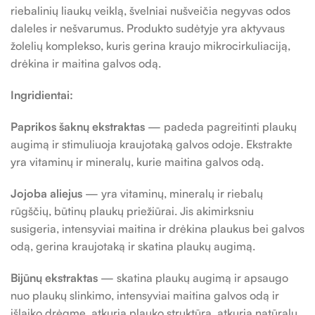
riebalinių liaukų veiklą, švelniai nušveičia negyvas odos
daleles ir nešvarumus. Produkto sudėtyje yra aktyvaus
žolelių komplekso, kuris gerina kraujo mikrocirkuliaciją,
drėkina ir maitina galvos odą.
Ingridientai
:
Paprikos šaknų ekstraktas
— padeda pagreitinti plaukų
augimą ir stimuliuoja kraujotaką galvos odoje. Ekstrakte
yra vitaminų ir mineralų, kurie maitina galvos odą.
Jojoba
aliejus
— yra vitaminų, mineralų ir riebalų
rūgščių, būtinų plaukų priežiūrai. Jis akimirksniu
susigeria, intensyviai maitina ir drėkina plaukus bei galvos
odą, gerina kraujotaką ir skatina plaukų augimą.
Bijūnų ekstraktas
— skatina plaukų augimą ir apsaugo
nuo plaukų slinkimo, intensyviai maitina galvos odą ir
išlaiko drėgmę, atkuria plauko struktūrą, atkuria natūralų