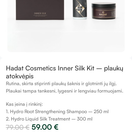
Hadat Cosmetics Inner Silk Kit – plaukų
atokvėpis
Rutina, skirta stiprinti plaukų šaknis ir glotninti jų ilgį.
Plaukai tampa tankesni, lygesni ir lengviau formuojami.
Kas įeina į rinkinį:
1. Hydro Root Strengthening Shampoo – 250 ml
2. Hydro Liquid Silk Treatment – 300 ml
59.00
€
79.00
€