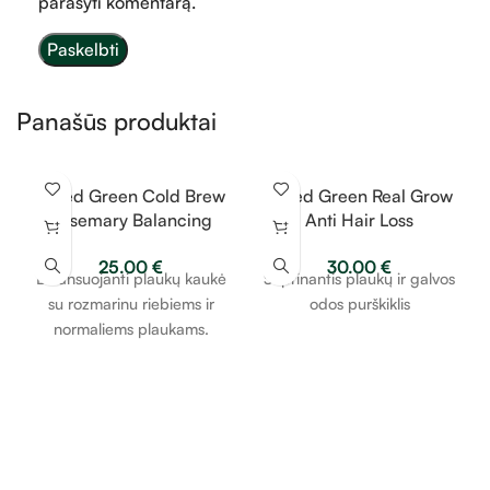
parašyti komentarą.
Panašūs produktai
Rated Green Cold Brew
Rated Green Real Grow
Rosemary Balancing
Anti Hair Loss
Scalp – plaukų kaukė
Stimulating Scalp Spray
25.00
€
30.00
€
su rozmarinu riebiems ir
– purškiklis plaukams
Balansuojanti plaukų kaukė
Stiprinantis plaukų ir galvos
normaliems plaukams
su rozmarinu 120ml
su rozmarinu riebiems ir
odos purškiklis
200ml
normaliems plaukams.