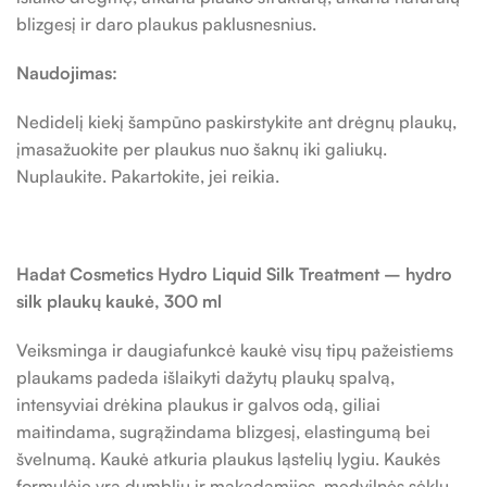
blizgesį ir daro plaukus paklusnesnius.
Naudojimas:
Nedidelį kiekį šampūno paskirstykite ant drėgnų plaukų,
įmasažuokite per plaukus nuo šaknų iki galiukų.
Nuplaukite. Pakartokite, jei reikia.
Hadat Cosmetics Hydro Liquid Silk Treatment – hydro
silk plaukų kaukė, 300 ml
Veiksminga ir daugiafunkcė kaukė visų tipų pažeistiems
plaukams padeda išlaikyti dažytų plaukų spalvą,
intensyviai drėkina plaukus ir galvos odą, giliai
maitindama, sugrąžindama blizgesį, elastingumą bei
švelnumą. Kaukė atkuria plaukus ląstelių lygiu. Kaukės
formulėje yra dumblių ir makadamijos, medvilnės sėklų,