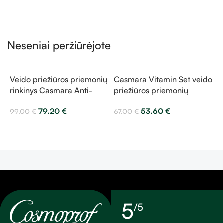
Neseniai peržiūrėjote
Veido priežiūros priemonių
Casmara Vitamin Set veido
rinkinys Casmara Anti-
priežiūros priemonių
Pigment Glow rinkinys
rinkinys
C
79.20
€
53.60
€
99.00
€
67.00
€
v
r
5
5
/5