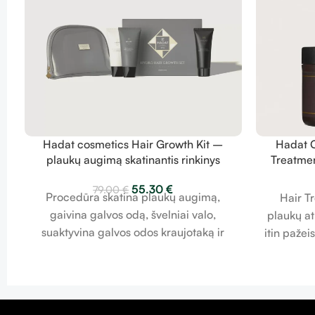
Hadat cosmetics Hair Growth Kit –
Hadat C
plaukų augimą skatinantis rinkinys
Treatmen
55.30
€
79.00
€
Procedūra skatina plaukų augimą,
Hair Tr
gaivina galvos odą, švelniai valo,
plaukų a
suaktyvina galvos odos kraujotaką ir
itin paže
stiprina plaukus. Suteikia natūralaus
aliejaus i
blizgesio, stiprina plaukų šaknis. Plaukų
su alavijo 
augimo rinkinys veiksmingai valo
plauku
plaukus ir galvos odą, maitina ir sulaiko
pamaitint