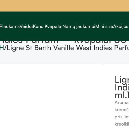
Plaukams
Veidui
Kūnui
Kvepalai
Namų jaukumui
Mini size
Akcijos
Indies Parfum – kvepalai 50 
TH
Ligne St Barth Vanille West Indies Par
Lig
Ind
ml.
Aromat
kremiš
prisili
kreoliš