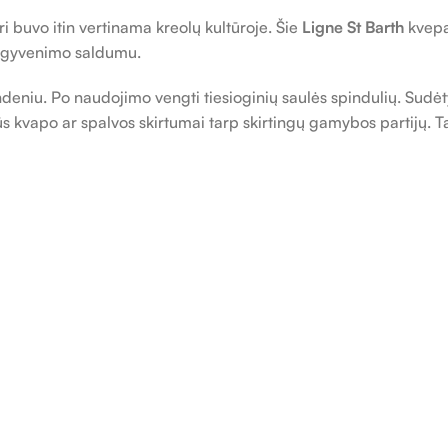
i buvo itin vertinama kreolų kultūroje. Šie
Ligne St Barth
kvepa
su gyvenimo saldumu.
deniu. Po naudojimo vengti tiesioginių saulės spindulių. Sudėty
s kvapo ar spalvos skirtumai tarp skirtingų gamybos partijų. Ta