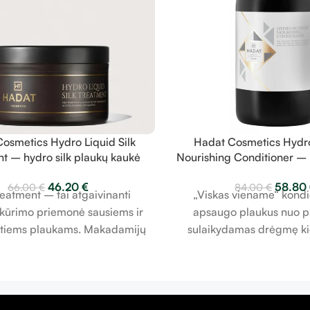
osmetics Hydro Liquid Silk
Hadat Cosmetics Hydro
t – hydro silk plaukų kaukė
Nourishing Conditioner –
300ml
kondicionierius 8
46.20
€
58.80
66.00
€
84.00
€
eatment – ​​tai atgaivinanti
„Viskas viename“ kondi
tkūrimo priemonė sausiems ir
apsaugo plaukus nuo p
istiems plaukams. Makadamijų
sulaikydamas drėgmę k
r argano aliejaus derinys kartu
plauke, todėl tampa lygūs i
ekstraktais atjaunina ir atkuria
s, palikdami plaukus giliai
us, kad pagerintų elastingumą