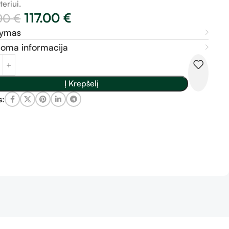
eriui.
117.00
€
.00
€
šymas
doma informacija
Į Krepšelį
s: