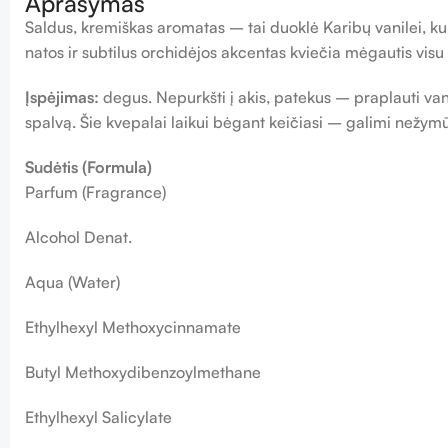
Aprašymas
Saldus, kremiškas aromatas – tai duoklė Karibų vanilei, kur
natos ir subtilus orchidėjos akcentas kviečia mėgautis vi
Įspėjimas:
degus. Nepurkšti į akis, patekus – praplauti van
spalvą. Šie kvepalai laikui bėgant keičiasi – galimi nežymū
Sudėtis (Formula)
Parfum (Fragrance)
Alcohol Denat.
Aqua (Water)
Ethylhexyl Methoxycinnamate
Butyl Methoxydibenzoylmethane
Ethylhexyl Salicylate