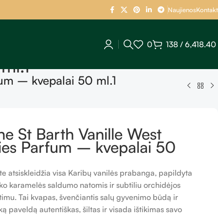
Naujienos
Kontakt
0
138
/
6,418.40
ml.1
fum – kvepalai 50 ml.1
ne St Barth Vanille West
ies Parfum – kvepalai 50
1
e atsiskleidžia visa Karibų vanilės prabanga, papildyta
ko karamelės saldumo natomis ir subtiliu orchidėjos
etimu. Tai kvapas, švenčiantis salų gyvenimo būdą ir
ką paveldą autentiškas, šiltas ir visada ištikimas savo