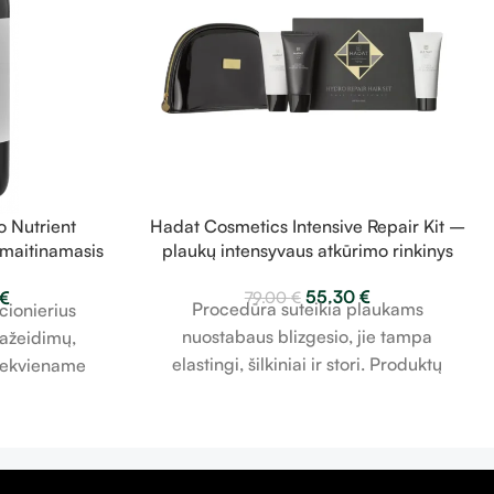
 Nutrient
Hadat Cosmetics Intensive Repair Kit –
 maitinamasis
plaukų intensyvaus atkūrimo rinkinys
00 ml
55.30
€
€
79.00
€
Procedūra suteikia plaukams
cionierius
nuostabaus blizgesio, jie tampa
ažeidimų,
elastingi, šilkiniai ir stori. Produktų
iekviename
veikliosios medžiagos įsiskverbia giliai į
r žvilgantys.
plauko struktūrą. Rinkinio produktai
atkuria pažeistus plaukus, didina jų
tankį ir storį, intensyviai juos maitina.