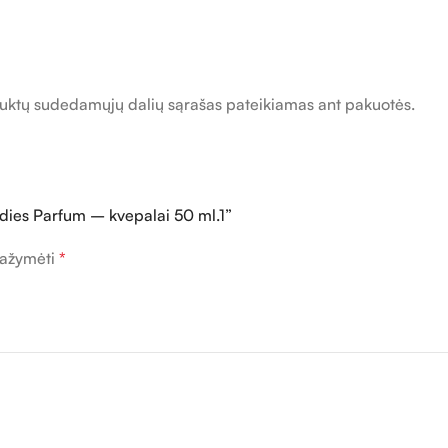
roduktų sudedamųjų dalių sąrašas pateikiamas ant pakuotės.
ndies Parfum – kvepalai 50 ml.1”
 pažymėti
*