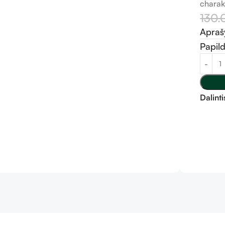
charakt
130
Apra
Papil
Dalinti