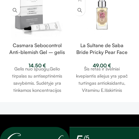
Casmara Sebocontrol
La Sultane de Saba
Anti-blemish Gel – gelis
Bride Pricky Pear Face
nuo spuogų 10 ml
Oil – dygliuotos
14.50
€
49.00
€
kriaušės aliejus 50ml
Gelis nuo spuogų.Gelio
Šis retas ir švelniai
tirpalas su antiseptinėmis
kvepiantis aliejus yra ypač
savybėmis. Sudėtyje yra
turtingas antioksidantu,
tinkamos koncentracijos
Vitaminu E.Išskirtinis
alkoholio ir veikliųjų
sąjungininkas kovojant su
ingredientų kurie reguliuoja
odos senėjimu, tonizuoja
riebalų išsiskyrimą ir išvalo
odą, apsaugodamas ją nuo
spuogus. Tinka visų tipų
laisvųjų radikalų.
odai.
/5